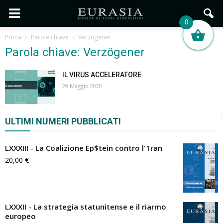
0
Prima
Parole chiave
Verzögener
Parola chiave: Verzögener
IL VIRUS ACCELERATORE
29 Maggio 2020
ULTIMI NUMERI PUBBLICATI
LXXXIII - La Coalizione Ep$tein contro l'1ran
20,00
€
LXXXII - La strategia statunitense e il riarmo
europeo