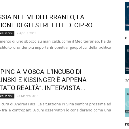
Rivista
SSIA NEL MEDITERRANEO, LA
IONE DEGLI STRETTI E DI CIPRO
2 Aprile 2013
si vicini
e
gimento di uno sbocco su mari caldi, come il Mediterraneo, ha da
di
ituito uno dei più importanti obiettivi geopolitici della politica
NPING A MOSCA: L’INCUBO DI
studi
INSKI E KISSINGER È APPENA
2
TATO REALTÀ”. INTERVISTA...
23 Marzo 2013
si vicini
 a cura di Andrea Fais La situazione in Siria sembra prossima ad
 tra le controparti. Alcuni osservatori lo considerano come una
geopolitici
r