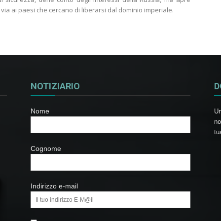
ia ai paesi che cercano di liberarsi dal dominio imperiale.
NOTIZIARIO
D
Nome
Un
no
tu
Cognome
Indirizzo e-mail