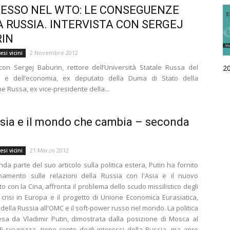
RESSO NEL WTO: LE CONSEGUENZE
A RUSSIA. INTERVISTA CON SERGEJ
IN
2 Novembre 2012
si vicini
 con Sergej Baburin, rettore dell’Università Statale Russa del
2
 e dell’economia, ex deputato della Duma di Stato della
e Russa, ex vice-presidente della...
sia e il mondo che cambia – seconda
21 Marzo 2012
si vicini
da parte del suo articolo sulla politica estera, Putin ha fornito
namento sulle relazioni della Russia con l'Asia e il nuovo
o con la Cina, affronta il problema dello scudo missilistico degli
 crisi in Europa e il progetto di Unione Economica Eurasiatica,
della Russia all'OMC e il soft-power russo nel mondo. La politica
esa da Vladimir Putin, dimostrata dalla posizione di Mosca al
di sicurezza, tiene conto degli interessi della Russia, ma apre