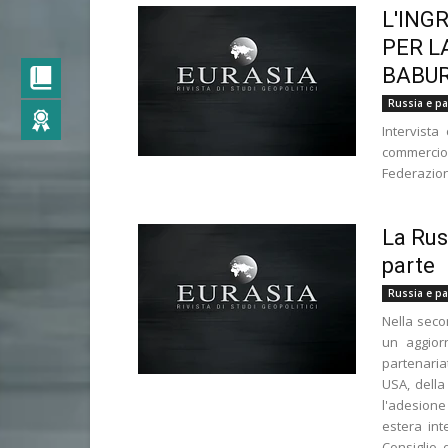
L'ING
PER L
BABUR
Russia e pae
Intervista
commercio
Federazion
La Rus
parte
Russia e pae
Nella secon
un aggior
partenariat
USA, della
l'adesione 
estera int
Consiglio 