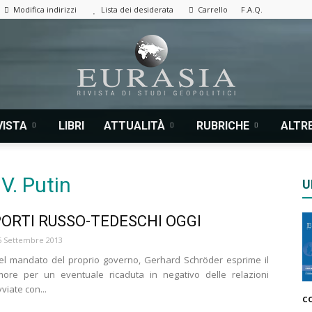
Modifica indirizzi
Lista dei desiderata
Carrello
F.A.Q.
VISTA
LIBRI
ATTUALITÀ
RUBRICHE
ALTRE
Eurasia
V. Putin
U
PORTI RUSSO-TEDESCHI OGGI
|
5 Settembre 2013
del mandato del proprio governo, Gerhard Schröder esprime il
imore per un eventuale ricaduta in negativo delle relazioni
viate con...
c