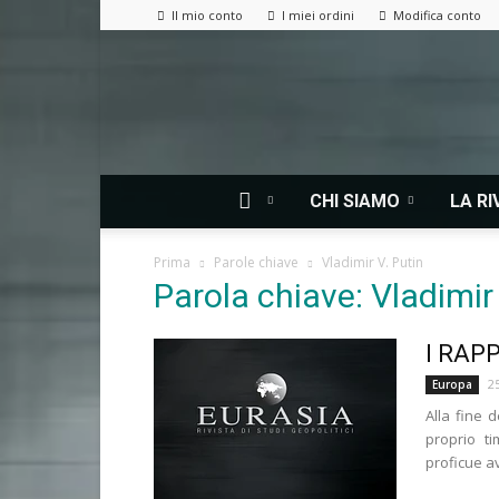
Il mio conto
I miei ordini
Modifica conto
CHI SIAMO
LA RI
Prima
Parole chiave
Vladimir V. Putin
Parola chiave: Vladimir 
I RAP
2
Europa
Alla fine 
proprio t
proficue av