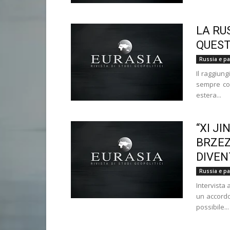
LA RU
QUEST
Russia e pae
Il raggiun
sempre cost
estera...
“XI JI
BRZEZ
DIVEN
Russia e pae
Intervista
un accordo
possibile...