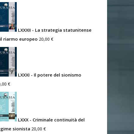
LXXXII - La strategia statunitense
 il riarmo europeo
20,00
€
LXXXI - Il potere del sionismo
0,00
€
LXXX - Criminale continuità del
egime sionista
20,00
€