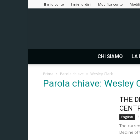
Il mio conto
I miei ordini
Modifica conto
Modifi
CHI SIAMO
LA 
Prima
Parole chiave
Wesley Clark
Parola chiave: Wesley 
THE D
CENTR
3
English
The curre
Decline of 