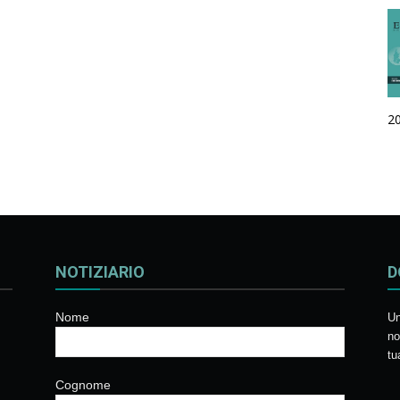
2
NOTIZIARIO
D
Nome
Un
no
tu
Cognome