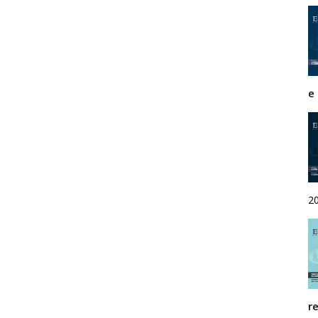
Rivista
e
di
studi
2
geopolitici
r