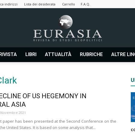
ca indirizzi
Lista dei desiderata
Carrello
F.A.Q.
RIVISTA
LIBRI
ATTUALITÀ
RUBRICHE
ALTRE LI
Eurasia
Clark
U
ECLINE OF US HEGEMONY IN
|
AL ASIA
 Novembre 2021
nt paper has been presented at the Second Conference on the
the United States. It is based on some analysis that...
c