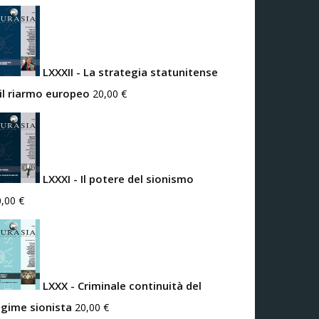
LXXXII - La strategia statunitense
 il riarmo europeo
20,00
€
LXXXI - Il potere del sionismo
0,00
€
LXXX - Criminale continuità del
egime sionista
20,00
€