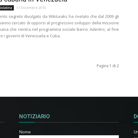
11 Dicembre 2010
iolatina
to segreto divulgato da WikiLeaks ha rivelato che dal 2009 gli
i hanno cercato di opporsi al progressivo sviluppo della missione
ana che rientra nel programma sociale Barrio Adentro, al fine
re i governi di Venezuela e Cuba.
Pagina 1 di 2
NOTIZIARIO
D
Nome
Un