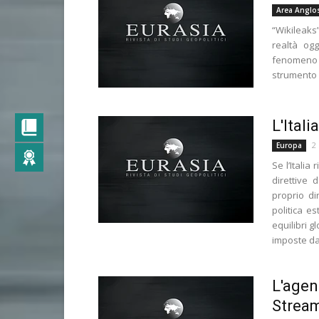
Area Anglo
“Wikileak
realtà og
fenomeno 
strumento 
L'Ital
2
Europa
Se l’Italia
direttive
proprio di
politica e
equilibri g
imposte dagl
L'agen
Strea