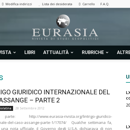
Modifica indirizzi
Lista dei desiderata
Carrello
F.A.Q.
VISTA
LIBRI
ATTUALITÀ
RUBRICHE
ALTRE
Eurasia
s
U
RIGO GIURIDICO INTERNAZIONALE DEL
LX
|
c
ASSANGE – PARTE 2
2
28 Settembre 2012
iolatina
te: http://www.eurasia-rivista.org/lintrigo-giuridico-
onale-del-caso-assange-parte-1/17074/ Qualche settimana fa,
L
 una nota ufficiale, il Governo degli U.S.A. dichiarava di non