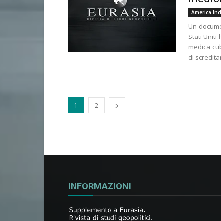
America Ind
Un documen
Stati Unit
medica cub
di scredita
1
2
INFORMAZIONI