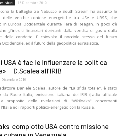
16 Dicembre 2010
si vicini
corsi la battaglia tra Nabucco e South Stream ha assunto le
i delle vecchie contese energetiche tra USA e URSS, che
o in Europa Occidentale durante l'era di Reagan. In gioco c'è
che gl'introiti finanziari derivanti dalla vendita di gas o dalla
e delle condotte. È coinvolto il nocciolo stesso del futuro
 Occidentale, ed il futuro della geopolitica eurasiatica.
i USA è facile influenzare la politica
a» – D.Scalea all'IRIB
3 Dicembre 2010
redattore Daniele Scalea, autore de "La sfida totale", è stato
to da Radio Italia, emissione italiana dell'IRIB (radio ufficiale
, a proposito delle rivelazioni di "Wikileaks" concernenti
l'Italia ed i rapporti politico-energetici con la Russia.
aks: complotto USA contro missione
 cubana in Venezuela