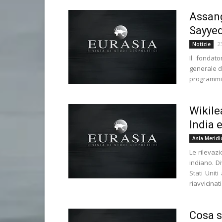
Assang
Sayyed
2
Notizie
Il fondato
generale d
programmi i
Wikile
India 
Asia Meridi
Le rilevaz
indiano. Di
Stati Unit
riavvicinat
Cosa s