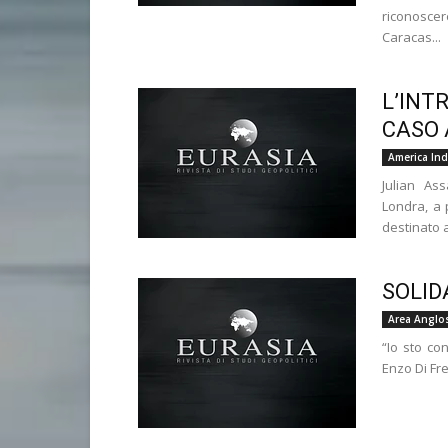
riconosce
Caracas...
L’INT
CASO 
America Ind
Julian Ass
Londra, a 
destinato a
SOLID
Area Anglo
“Io sto co
Enzo Di Fre