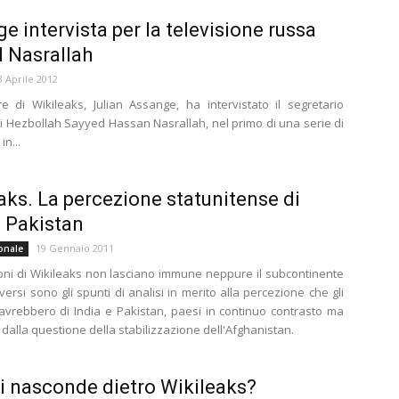
e intervista per la televisione russa
 Nasrallah
3 Aprile 2012
re di Wikileaks, Julian Assange, ha intervistato il segretario
i Hezbollah Sayyed Hassan Nasrallah, nel primo di una serie di
n...
aks. La percezione statunitense di
e Pakistan
19 Gennaio 2011
onale
ioni di Wikileaks non lasciano immune neppure il subcontinente
versi sono gli spunti di analisi in merito alla percezione che gli
i avrebbero di India e Pakistan, paesi in continuo contrasto ma
i dalla questione della stabilizzazione dell'Afghanistan.
i nasconde dietro Wikileaks?