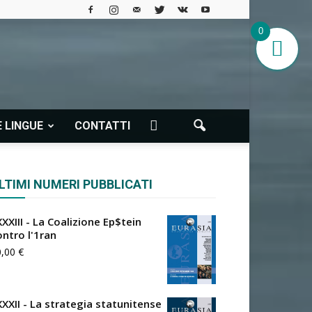
0
 LINGUE
CONTATTI
LTIMI NUMERI PUBBLICATI
XXIII - La Coalizione Ep$tein
ontro l'1ran
0,00
€
XXXII - La strategia statunitense