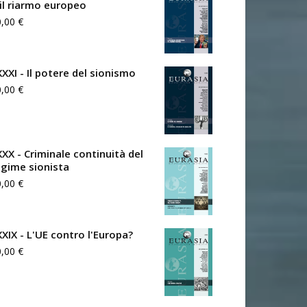
 il riarmo europeo
0,00
€
XXXI - Il potere del sionismo
0,00
€
XXX - Criminale continuità del
egime sionista
0,00
€
XXIX - L'UE contro l'Europa?
0,00
€