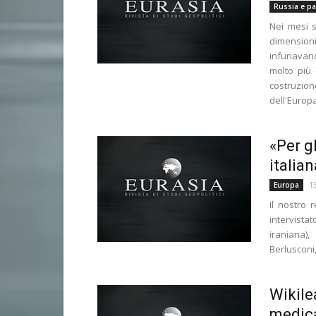
Russia e pae
Nei mesi s
dimension
infuriavan
molto più 
costruzion
dell'Europa
«Per gl
italian
1
Europa
Il nostro 
intervista
iraniana)
Berlusconi, 
Wikile
medica