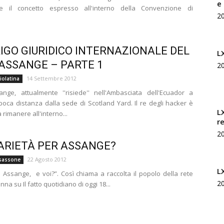
e
Rivista
re il concetto espresso all'interno della Convenzione di
2
RIGO GIURIDICO INTERNAZIONALE DEL
L
ASSANGE – PARTE 1
2
di
14 Settembre 2012
iolatina
ange, attualmente ''risiede'' nell'Ambasciata dell'Ecuador a
poca distanza dalla sede di Scotland Yard. Il re degli hacker è
L
 rimanere all'interno...
r
2
studi
ARIETÀ PER ASSANGE?
22 Agosto 2012
sassone
L
n Assange, e voi?”. Così chiama a raccolta il popolo della rete
2
nna su Il fatto quotidiano di oggi 18...
geopolitici