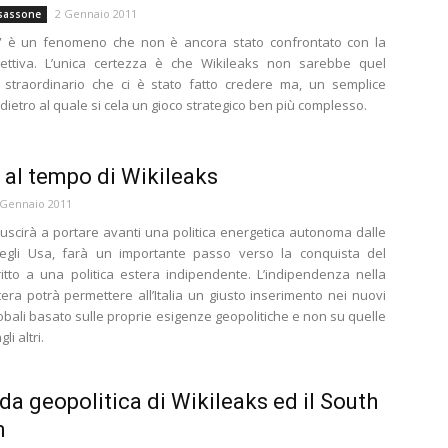
2 Gennaio 2011
sassone
s” è un fenomeno che non è ancora stato confrontato con la
gettiva. L’unica certezza è che Wikileaks non sarebbe quel
straordinario che ci è stato fatto credere ma, un semplice
dietro al quale si cela un gioco strategico ben più complesso.
ia al tempo di Wikileaks
 Gennaio 2011
 riuscirà a portare avanti una politica energetica autonoma dalle
 degli Usa, farà un importante passo verso la conquista del
ritto a una politica estera indipendente. L’indipendenza nella
stera potrà permettere all’Italia un giusto inserimento nei nuovi
lobali basato sulle proprie esigenze geopolitiche e non su quelle
i altri.
da geopolitica di Wikileaks ed il South
m