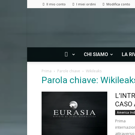
Il mio conto
I miei ordini
Modifica conto
CHI SIAMO
LA RI
Prima
Parole chiave
Wikileaks
Parola chiave: Wikileak
L’INT
CASO 
America Ind
Prima par
internazi
attraverso