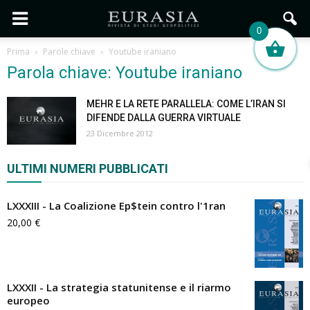
0
Prima
Parole chiave
Youtube iraniano
Parola chiave: Youtube iraniano
MEHR E LA RETE PARALLELA: COME L’IRAN SI
DIFENDE DALLA GUERRA VIRTUALE
23 Dicembre 2012
ULTIMI NUMERI PUBBLICATI
LXXXIII - La Coalizione Ep$tein contro l'1ran
20,00
€
LXXXII - La strategia statunitense e il riarmo
europeo