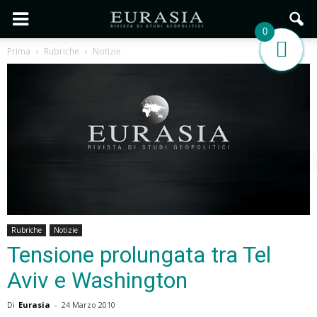
0
Prima
Rubriche
Notizie
Rubriche
Notizie
Tensione prolungata tra Tel
Aviv e Washington
Di
Eurasia
-
24 Marzo 2010