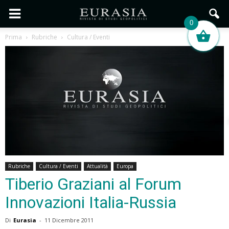
0
Prima
Rubriche
Cultura / Eventi
Rubriche
Cultura / Eventi
Attualità
Europa
Tiberio Graziani al Forum
Innovazioni Italia-Russia
Di
Eurasia
-
11 Dicembre 2011