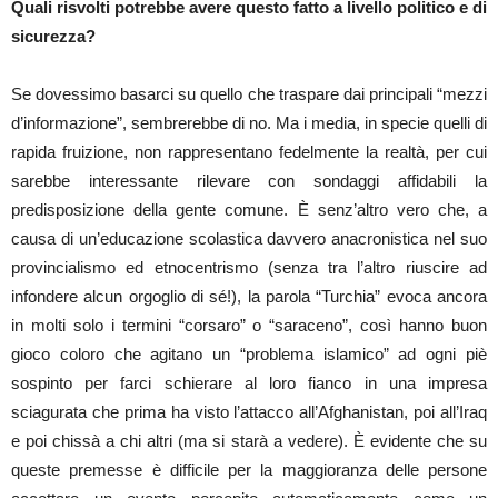
Quali risvolti potrebbe avere questo fatto a livello politico e di
sicurezza?
Se dovessimo basarci su quello che traspare dai principali “mezzi
d’informazione”, sembrerebbe di no. Ma i media, in specie quelli di
rapida fruizione, non rappresentano fedelmente la realtà, per cui
sarebbe interessante rilevare con sondaggi affidabili la
predisposizione della gente comune. È senz’altro vero che, a
causa di un’educazione scolastica davvero anacronistica nel suo
provincialismo ed etnocentrismo (senza tra l’altro riuscire ad
infondere alcun orgoglio di sé!), la parola “Turchia” evoca ancora
in molti solo i termini “corsaro” o “saraceno”, così hanno buon
gioco coloro che agitano un “problema islamico” ad ogni piè
sospinto per farci schierare al loro fianco in una impresa
sciagurata che prima ha visto l’attacco all’Afghanistan, poi all’Iraq
e poi chissà a chi altri (ma si starà a vedere). È evidente che su
queste premesse è difficile per la maggioranza delle persone