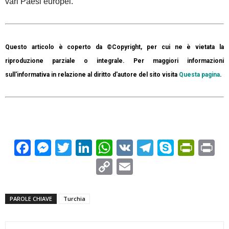
vari Paesi europei.
Questo articolo è coperto da ©Copyright, per cui ne è vietata la
riproduzione parziale o integrale. Per maggiori informazioni
sull'informativa in relazione al diritto d'autore del sito visita
Questa pagina
.
Facebook
Messenger
Twitter
LinkedIn
WhatsApp
VK
Telegram
Skype
Prin
Pr
Copy
Email
Link
PAROLE CHIAVE
Turchia