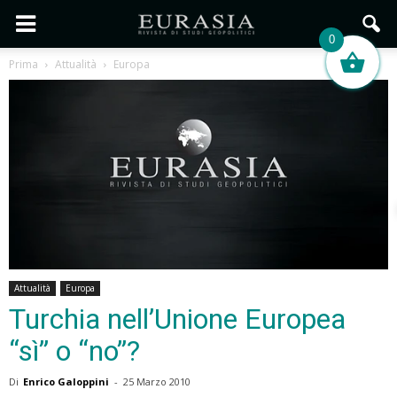
0
Prima
Attualità
Europa
Attualità
Europa
Turchia nell’Unione Europea
“sì” o “no”?
Di
Enrico Galoppini
-
25 Marzo 2010