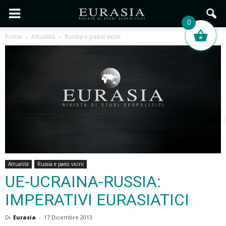
0
Prima
Attualità
Russia e paesi vicini
Attualità
Russia e paesi vicini
UE-UCRAINA-RUSSIA:
IMPERATIVI EURASIATICI
Di
Eurasia
-
17 Dicembre 2013