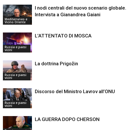
I nodi centrali del nuovo scenario globale.
Intervista a Gianandrea Gaiani
Mediterraneo e
Vicino Oriente
L’ATTENTATO DI MOSCA
Russia e paesi
vicini
La dottrina Prigožin
Russia e paesi
vicini
Discorso del Ministro Lavrov all’ONU
Russia e paesi
vicini
LA GUERRA DOPO CHERSON