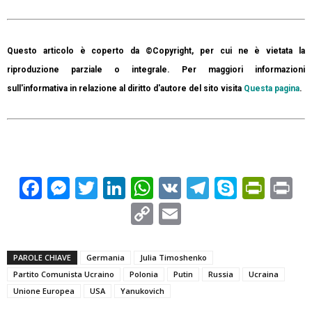
Questo articolo è coperto da ©Copyright, per cui ne è vietata la
riproduzione parziale o integrale. Per maggiori informazioni
sull'informativa in relazione al diritto d'autore del sito visita
Questa pagina
.
Facebook
Messenger
Twitter
LinkedIn
WhatsApp
VK
Telegram
Skype
Prin
Pr
Copy
Email
Link
PAROLE CHIAVE
Germania
Julia Timoshenko
Partito Comunista Ucraino
Polonia
Putin
Russia
Ucraina
Unione Europea
USA
Yanukovich