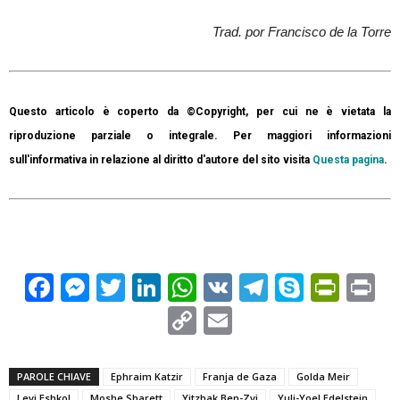
Trad. por Francisco de la Torre
Questo articolo è coperto da ©Copyright, per cui ne è vietata la
riproduzione parziale o integrale. Per maggiori informazioni
sull'informativa in relazione al diritto d'autore del sito visita
Questa pagina
.
Facebook
Messenger
Twitter
LinkedIn
WhatsApp
VK
Telegram
Skype
Prin
Pr
Copy
Email
Link
PAROLE CHIAVE
Ephraim Katzir
Franja de Gaza
Golda Meir
Levi Eshkol
Moshe Sharett
Yitzhak Ben-Zvi
Yuli-Yoel Edelstein