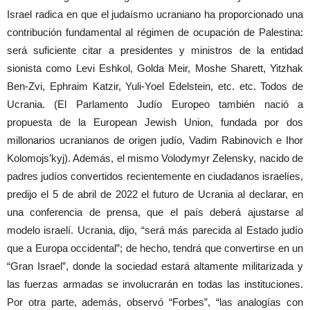
Israel radica en que el judaísmo ucraniano ha proporcionado una
contribución fundamental al régimen de ocupación de Palestina:
será suficiente citar a presidentes y ministros de la entidad
sionista como Levi Eshkol, Golda Meir, Moshe Sharett, Yitzhak
Ben-Zvi, Ephraim Katzir, Yuli-Yoel Edelstein, etc. etc. Todos de
Ucrania. (El Parlamento Judío Europeo también nació a
propuesta de la European Jewish Union, fundada por dos
millonarios ucranianos de origen judío, Vadim Rabinovich e Ihor
Kolomojs’kyj). Además, el mismo Volodymyr Zelensky, nacido de
padres judíos convertidos recientemente en ciudadanos israelíes,
predijo el 5 de abril de 2022 el futuro de Ucrania al declarar, en
una conferencia de prensa, que el país deberá ajustarse al
modelo israelí. Ucrania, dijo, “será más parecida al Estado judío
que a Europa occidental”; de hecho, tendrá que convertirse en un
“Gran Israel”, donde la sociedad estará altamente militarizada y
las fuerzas armadas se involucrarán en todas las instituciones.
Por otra parte, además, observó “Forbes”, “las analogías con