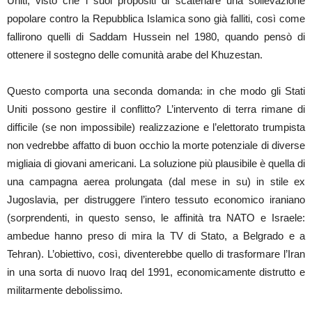
Uniti, visto che i suoi propositi di scatenare una sollevazione
popolare contro la Repubblica Islamica sono già falliti, così come
fallirono quelli di Saddam Hussein nel 1980, quando pensò di
ottenere il sostegno delle comunità arabe del Khuzestan.
Questo comporta una seconda domanda: in che modo gli Stati
Uniti possono gestire il conflitto? L’intervento di terra rimane di
difficile (se non impossibile) realizzazione e l’elettorato trumpista
non vedrebbe affatto di buon occhio la morte potenziale di diverse
migliaia di giovani americani. La soluzione più plausibile è quella di
una campagna aerea prolungata (dal mese in su) in stile ex
Jugoslavia, per distruggere l’intero tessuto economico iraniano
(sorprendenti, in questo senso, le affinità tra NATO e Israele:
ambedue hanno preso di mira la TV di Stato, a Belgrado e a
Tehran). L’obiettivo, così, diventerebbe quello di trasformare l’Iran
in una sorta di nuovo Iraq del 1991, economicamente distrutto e
militarmente debolissimo.