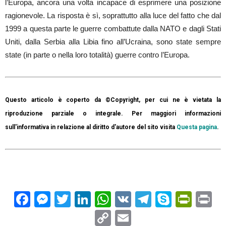
l’Europa, ancora una volta incapace di esprimere una posizione
ragionevole. La risposta è sì, soprattutto alla luce del fatto che dal
1999 a questa parte le guerre combattute dalla NATO e dagli Stati
Uniti, dalla Serbia alla Libia fino all’Ucraina, sono state sempre
state (in parte o nella loro totalità) guerre contro l’Europa.
Questo articolo è coperto da ©Copyright, per cui ne è vietata la
riproduzione parziale o integrale. Per maggiori informazioni
sull'informativa in relazione al diritto d'autore del sito visita
Questa pagina
.
Facebook
Messenger
Twitter
LinkedIn
WhatsApp
VK
Telegram
Skype
Prin
Pr
Copy
Email