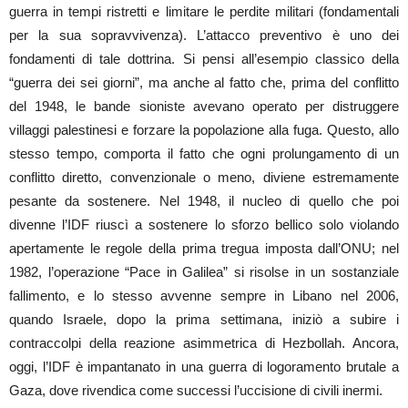
guerra in tempi ristretti e limitare le perdite militari (fondamentali
per la sua sopravvivenza). L’attacco preventivo è uno dei
fondamenti di tale dottrina. Si pensi all’esempio classico della
“guerra dei sei giorni”, ma anche al fatto che, prima del conflitto
del 1948, le bande sioniste avevano operato per distruggere
villaggi palestinesi e forzare la popolazione alla fuga. Questo, allo
stesso tempo, comporta il fatto che ogni prolungamento di un
conflitto diretto, convenzionale o meno, diviene estremamente
pesante da sostenere. Nel 1948, il nucleo di quello che poi
divenne l’IDF riuscì a sostenere lo sforzo bellico solo violando
apertamente le regole della prima tregua imposta dall’ONU; nel
1982, l’operazione “Pace in Galilea” si risolse in un sostanziale
fallimento, e lo stesso avvenne sempre in Libano nel 2006,
quando Israele, dopo la prima settimana, iniziò a subire i
contraccolpi della reazione asimmetrica di Hezbollah. Ancora,
oggi, l’IDF è impantanato in una guerra di logoramento brutale a
Gaza, dove rivendica come successi l’uccisione di civili inermi.