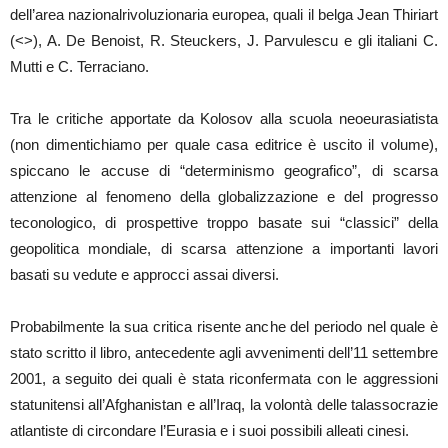
dell’area nazionalrivoluzionaria europea, quali il belga Jean Thiriart
(<>), A. De Benoist, R. Steuckers, J. Parvulescu e gli italiani C.
Mutti e C. Terraciano.
Tra le critiche apportate da Kolosov alla scuola neoeurasiatista
(non dimentichiamo per quale casa editrice è uscito il volume),
spiccano le accuse di “determinismo geografico”, di scarsa
attenzione al fenomeno della globalizzazione e del progresso
teconologico, di prospettive troppo basate sui “classici” della
geopolitica mondiale, di scarsa attenzione a importanti lavori
basati su vedute e approcci assai diversi.
Probabilmente la sua critica risente anche del periodo nel quale è
stato scritto il libro, antecedente agli avvenimenti dell’11 settembre
2001, a seguito dei quali è stata riconfermata con le aggressioni
statunitensi all’Afghanistan e all’Iraq, la volontà delle talassocrazie
atlantiste di circondare l’Eurasia e i suoi possibili alleati cinesi.