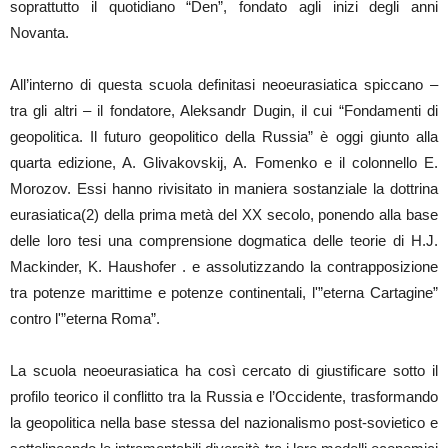
soprattutto il quotidiano “Den”, fondato agli inizi degli anni
Novanta.
All’interno di questa scuola definitasi neoeurasiatica spiccano –
tra gli altri – il fondatore, Aleksandr Dugin, il cui “Fondamenti di
geopolitica. Il futuro geopolitico della Russia” è oggi giunto alla
quarta edizione, A. Glivakovskij, A. Fomenko e il colonnello E.
Morozov. Essi hanno rivisitato in maniera sostanziale la dottrina
eurasiatica(2) della prima metà del XX secolo, ponendo alla base
delle loro tesi una comprensione dogmatica delle teorie di H.J.
Mackinder, K. Haushofer . e assolutizzando la contrapposizione
tra potenze marittime e potenze continentali, l'”eterna Cartagine”
contro l'”eterna Roma”.
La scuola neoeurasiatica ha così cercato di giustificare sotto il
profilo teorico il conflitto tra la Russia e l’Occidente, trasformando
la geopolitica nella base stessa del nazionalismo post-sovietico e