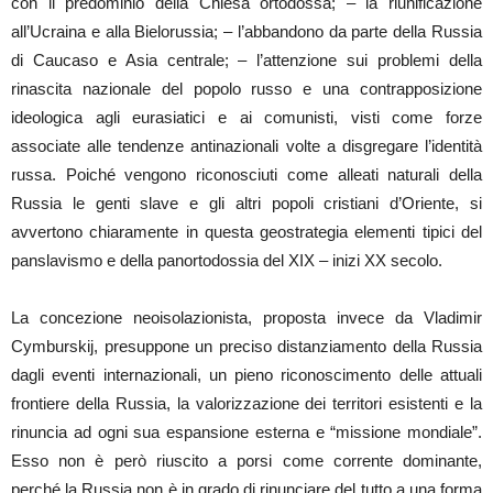
con il predominio della Chiesa ortodossa; – la riunificazione
all’Ucraina e alla Bielorussia; – l’abbandono da parte della Russia
di Caucaso e Asia centrale; – l’attenzione sui problemi della
rinascita nazionale del popolo russo e una contrapposizione
ideologica agli eurasiatici e ai comunisti, visti come forze
associate alle tendenze antinazionali volte a disgregare l’identità
russa. Poiché vengono riconosciuti come alleati naturali della
Russia le genti slave e gli altri popoli cristiani d’Oriente, si
avvertono chiaramente in questa geostrategia elementi tipici del
panslavismo e della panortodossia del XIX – inizi XX secolo.
La concezione neoisolazionista, proposta invece da Vladimir
Cymburskij, presuppone un preciso distanziamento della Russia
dagli eventi internazionali, un pieno riconoscimento delle attuali
frontiere della Russia, la valorizzazione dei territori esistenti e la
rinuncia ad ogni sua espansione esterna e “missione mondiale”.
Esso non è però riuscito a porsi come corrente dominante,
perché la Russia non è in grado di rinunciare del tutto a una forma