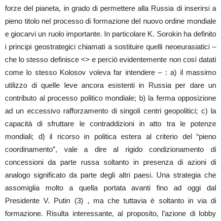
forze del pianeta, in grado di permettere alla Russia di inserirsi a
pieno titolo nel processo di formazione del nuovo ordine mondiale
e giocarvi un ruolo importante. In particolare K. Sorokin ha definito
i principi geostrategici chiamati a sostituire quelli neoeurasiatici –
che lo stesso definisce <> e perciò evidentemente non così datati
come lo stesso Kolosov voleva far intendere – : a) il massimo
utilizzo di quelle leve ancora esistenti in Russia per dare un
contributo al processo politico mondiale; b) la ferma opposizione
ad un eccessivo rafforzamento di singoli centri geopolitici; c) la
capacità di sfruttare le contraddizioni in atto tra le potenze
mondiali; d) il ricorso in politica estera al criterio del “pieno
coordinamento”, vale a dire al rigido condizionamento di
concessioni da parte russa soltanto in presenza di azioni di
analogo significato da parte degli altri paesi. Una strategia che
assomiglia molto a quella portata avanti fino ad oggi dal
Presidente V. Putin (3) , ma che tuttavia è soltanto in via di
formazione. Risulta interessante, al proposito, l’azione di lobby