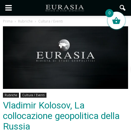
0
Prima
Rubriche
Cultura / Eventi
Rubriche
Cultura / Eventi
Vladimir Kolosov, La
collocazione geopolitica della
Russia