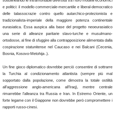
sottolineando le intramontabili diversità tra i loro modelli economici
e politici: il modello commerciale-mercantile e liberal-democratico
delle talassocrazie contro quello autarchico-protezionista e
tradizionalista-imperiale della maggiore potenza continentale
eurasiatica. Essa auspica alla base del progetto neoeurasiatico
una serie di alleanze paritarie slavo-turche e musulmano-
ortodosse, al fine di sfuggire alla contrapposizione alimentata dalla
cospirazione statunitense nel Caucaso e nei Balcani (Cecenia,
Bosnia, Kosovo-Metohija .).
Un fine gioco diplomatico dovrebbe perciò consentire di sottrarre
la Turchia al condizionamento atlantista (sempre più mal
sopportato dalla popolazione, come dimostra la totale ostilità
all’aggressione anglo-americana all’Iraq), mentre centrale
rimarrebbe l’alleanza tra Russia e Iran. In Estremo Oriente, un
forte legame con il Giappone non dovrebbe però compromettere i
rapporti russo-cinesi.