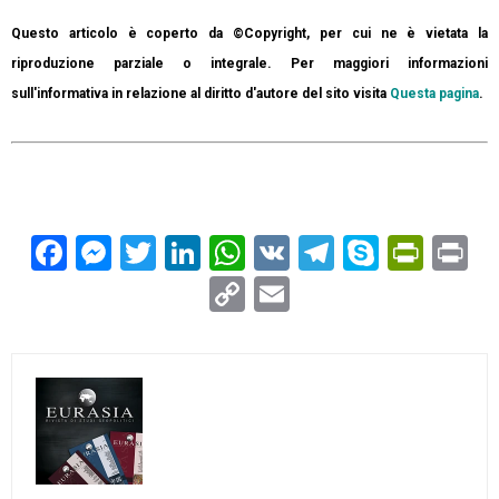
Questo articolo è coperto da ©Copyright, per cui ne è vietata la
riproduzione parziale o integrale. Per maggiori informazioni
sull'informativa in relazione al diritto d'autore del sito visita
Questa pagina
.
Facebook
Messenger
Twitter
LinkedIn
WhatsApp
VK
Telegram
Skype
Prin
Pr
Copy
Email
Link