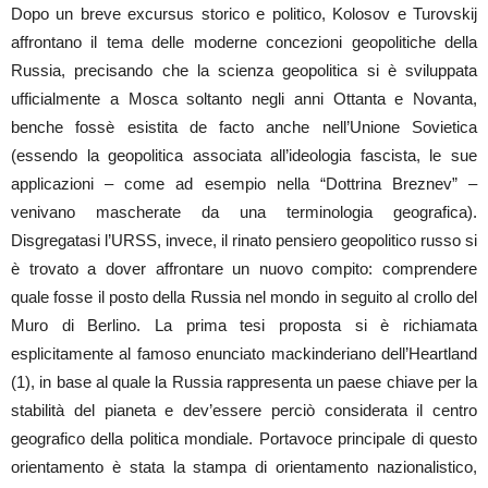
Dopo un breve excursus storico e politico, Kolosov e Turovskij
affrontano il tema delle moderne concezioni geopolitiche della
Russia, precisando che la scienza geopolitica si è sviluppata
ufficialmente a Mosca soltanto negli anni Ottanta e Novanta,
benche fossè esistita de facto anche nell’Unione Sovietica
(essendo la geopolitica associata all’ideologia fascista, le sue
applicazioni – come ad esempio nella “Dottrina Breznev” –
venivano mascherate da una terminologia geografica).
Disgregatasi l’URSS, invece, il rinato pensiero geopolitico russo si
è trovato a dover affrontare un nuovo compito: comprendere
quale fosse il posto della Russia nel mondo in seguito al crollo del
Muro di Berlino. La prima tesi proposta si è richiamata
esplicitamente al famoso enunciato mackinderiano dell’Heartland
(1), in base al quale la Russia rappresenta un paese chiave per la
stabilità del pianeta e dev’essere perciò considerata il centro
geografico della politica mondiale. Portavoce principale di questo
orientamento è stata la stampa di orientamento nazionalistico,