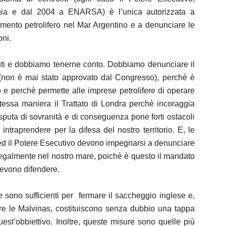
ergia e dal 2004 a ENARSA) è l’unica autorizzata a
amento petrolifero nel Mar Argentino e a denunciare le
oni.
enti e dobbiamo tenerne conto. Dobbiamo denunciare il
e (non è mai stato approvato dal Congresso), perchè è
 e perchè permette alle imprese petrolifere di operare
essa maniera il Trattato di Londra perchè incoraggia
disputa di sovranità e di conseguenza pone forti ostacoli
ntraprendere per la difesa del nostro territorio. E, le
a ed il Potere Esecutivo devono impegnarsi a denunciare
legalmente nel nostro mare, poichè è questo il mandato
devono difendere.
e sono sufficienti per fermare il saccheggio inglese e,
rare le Malvinas, costituiscono senza dubbio una tappa
est’obbiettivo. Inoltre, queste misure sono quelle più