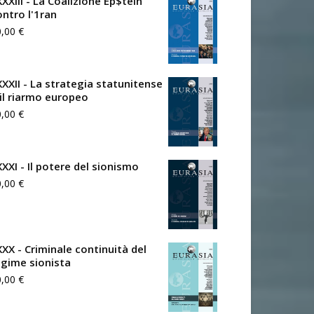
XXIII - La Coalizione Ep$tein
ontro l'1ran
0,00
€
XXXII - La strategia statunitense
 il riarmo europeo
0,00
€
XXXI - Il potere del sionismo
0,00
€
XXX - Criminale continuità del
egime sionista
0,00
€