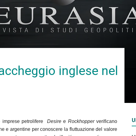
Rivista
di
saccheggio inglese nel
studi
U
le imprese petrolifere
Desire
e
Rockhopper
verificano
geopolitici
iche e argentine per conoscere la fluttuazione del valore