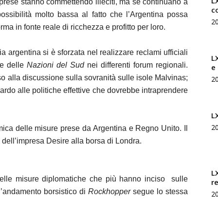
LX
mprese stanno commettendo illeciti, ma se continuano a
c
ssibilità molto bassa al fatto che l’Argentina possa
2
forma in fonte reale di ricchezza e profitto per loro.
 argentina si è sforzata nel realizzare reclami ufficiali
L
te delle
Nazioni del Sud
nei differenti forum regionali.
e
o alla discussione sulla sovranità sulle isole Malvinas;
2
ardo alle politiche effettive che dovrebbe intraprendere
L
2
mica delle misure prese da Argentina e Regno Unito. Il
 dell’impresa Desire alla borsa di Londra.
L
lle misure diplomatiche che più hanno inciso sulle
r
l’andamento borsistico di
Rockhopper
segue lo stessa
2