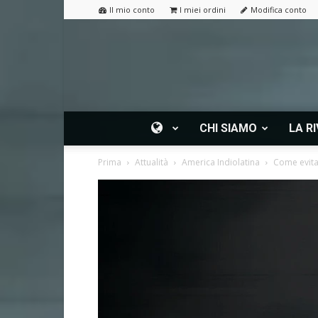
Il mio conto
I miei ordini
Modifica conto
CHI SIAMO
LA RI
Prima
Attualità
America Indiolatina
Come evita