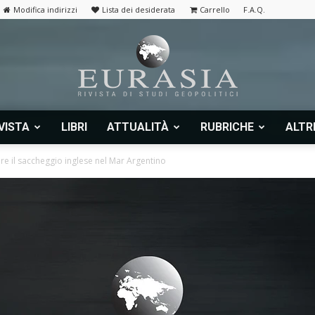
Modifica indirizzi
Lista dei desiderata
Carrello
F.A.Q.
VISTA
LIBRI
ATTUALITÀ
RUBRICHE
ALTR
Eurasia
re il saccheggio inglese nel Mar Argentino
|