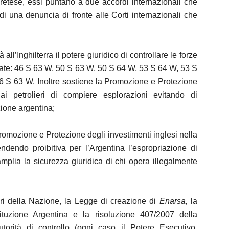
retese, essi puntano a due accordi internazionali che
di una denuncia di fronte alle Corti internazionali che
 all’Inghilterra il potere giuridico di controllare le forze
ate:
46 S 63 W, 50 S 63 W, 50 S 64 W, 53 S 64 W, 53 S
 S 63 W. Inoltre sostiene la Promozione e Protezione
ai petrolieri di compiere esplorazioni evitando di
zione argentina;
Promozione e Protezione degli investimenti inglesi nella
ndendo proibitiva per l’Argentina l’espropriazione di
plia la sicurezza giuridica di chi opera illegalmente
ri della Nazione, la Legge di creazione di
Enarsa,
la
tituzione Argentina e la risoluzione 407/2007 della
utorità di controllo (ogni caso il Potere Esecutivo,