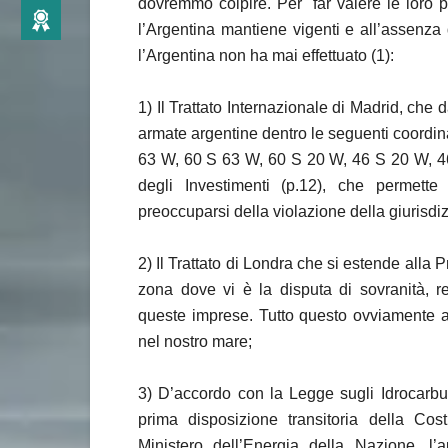
dovremmo colpire. Per far valere le loro p
l’Argentina mantiene vigenti e all’assenza 
l’Argentina non ha mai effettuato (1):
1)
Il Trattato Internazionale di Madrid, che dà
armate argentine dentro le seguenti coordin
63 W, 60 S 63 W, 60 S 20 W, 46 S 20 W, 46
degli Investimenti (p.12), che permette 
preoccuparsi della violazione della giurisdi
2)
Il Trattato di Londra che si estende alla 
zona dove vi è la disputa di sovranità, re
queste imprese. Tutto questo ovviamente am
nel nostro mare;
3)
D’accordo con la Legge sugli Idrocarbu
prima disposizione transitoria della Cos
Ministero dell’Energia della Nazione, l’a