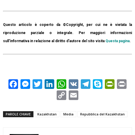
Questo articolo è coperto da ©Copyright, per cui ne è vietata la
riproduzione parziale o integrale. Per maggiori informazioni
sull'informativa in relazione al diritto d'autore del sito visita
Questa pagina
.
Facebook
Messenger
Twitter
LinkedIn
WhatsApp
VK
Telegram
Skype
Prin
Pr
Copy
Email
Link
PAROLE CHIAVE
Kazakhstan
Media
Repubblica del Kazakhstan