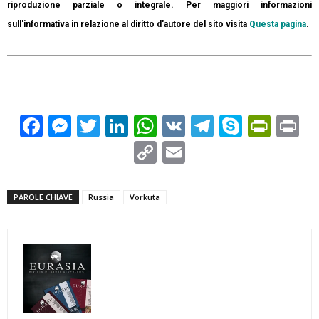
riproduzione parziale o integrale. Per maggiori informazioni
sull'informativa in relazione al diritto d'autore del sito visita
Questa pagina
.
Facebook
Messenger
Twitter
LinkedIn
WhatsApp
VK
Telegram
Skype
Prin
Pr
Copy
Email
Link
PAROLE CHIAVE
Russia
Vorkuta