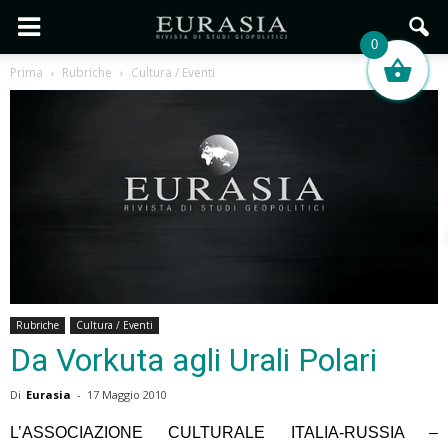
0
Prima
Rubriche
Cultura / Eventi
Rubriche
Cultura / Eventi
Da Vorkuta agli Urali Polari
Di
Eurasia
-
17 Maggio 2010
L’ASSOCIAZIONE CULTURALE ITALIA-RUSSIA –