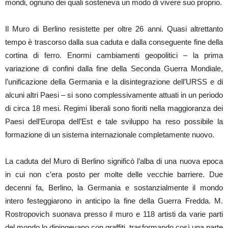
mondi, ognuno dei quali sosteneva un modo di vivere suo proprio.
Il Muro di Berlino resistette per oltre 26 anni. Quasi altrettanto
tempo è trascorso dalla sua caduta e dalla conseguente fine della
cortina di ferro. Enormi cambiamenti geopolitici – la prima
variazione di confini dalla fine della Seconda Guerra Mondiale,
l’unificazione della Germania e la disintegrazione dell’URSS e di
alcuni altri Paesi – si sono complessivamente attuati in un periodo
di circa 18 mesi. Regimi liberali sono fioriti nella maggioranza dei
Paesi dell’Europa dell’Est e tale sviluppo ha reso possibile la
formazione di un sistema internazionale completamente nuovo.
La caduta del Muro di Berlino significò l’alba di una nuova epoca
in cui non c’era posto per molte delle vecchie barriere. Due
decenni fa, Berlino, la Germania e sostanzialmente il mondo
intero festeggiarono in anticipo la fine della Guerra Fredda. M.
Rostropovich suonava presso il muro e 118 artisti da varie parti
del mondo lo dipingevano con graffiti, trasformando così una parte