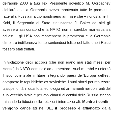
dell’aprile 2009 a
Bild
l’ex Presidente sovietico M. Gorbachev
dichiarò che la Germania aveva mantenuto tutte le promesse
fatte alla Russia ma ciò nondimeno ammise che – nonostante H.
Kohl, il Segretario di Stato statunitense J. Baker ed altri gli
avessero assicurato che la NATO non si sarebbe mai espansa
ad est – gli USA non mantennero la promessa e la Germania
dimostrò indifferenza forse sentendosi felice del fatto che i Russi
fossero stati truffati.
In violazione degli accordi (che non erano mai stati messi per
iscritto) la NATO cominciò ad aumentare i suoi membri e rinforzò
il suo potenziale militare integrando paesi dell’Europa dell’est,
comprese le repubbliche ex sovietiche. I suoi sforzi per realizzare
la superiorità in quanto a tecnologia ed armamenti nei confronti del
suo vecchio rivale e per avvicinarsi ai confini della Russia stanno
minando la fiducia nelle relazioni internazionali.
Mentre i confini
vengono cancellati nell’UE, il processo è affiancato dalla