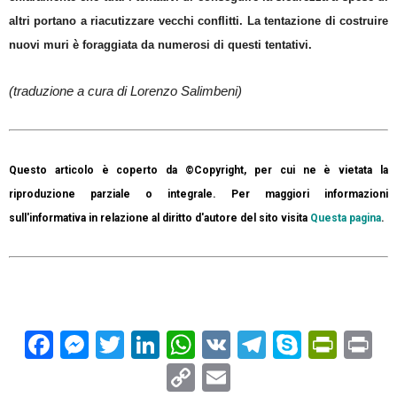
altri portano a riacutizzare vecchi conflitti. La tentazione di costruire
nuovi muri è foraggiata da numerosi di questi tentativi.
(traduzione a cura di Lorenzo Salimbeni)
Questo articolo è coperto da ©Copyright, per cui ne è vietata la
riproduzione parziale o integrale. Per maggiori informazioni
sull'informativa in relazione al diritto d'autore del sito visita
Questa pagina
.
Facebook
Messenger
Twitter
LinkedIn
WhatsApp
VK
Telegram
Skype
Prin
Pr
Copy
Email