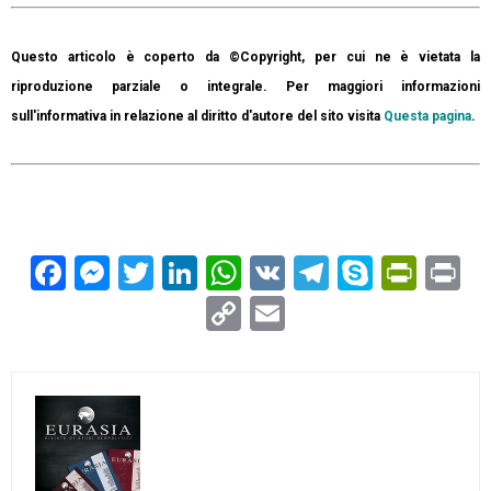
Questo articolo è coperto da ©Copyright, per cui ne è vietata la
riproduzione parziale o integrale. Per maggiori informazioni
sull'informativa in relazione al diritto d'autore del sito visita
Questa pagina
.
Facebook
Messenger
Twitter
LinkedIn
WhatsApp
VK
Telegram
Skype
Prin
Pr
Copy
Email
Link