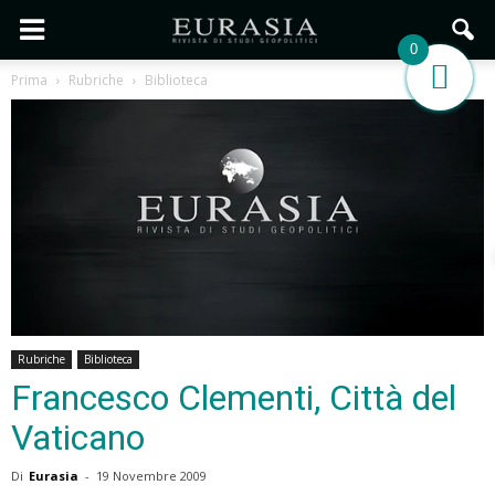
0
Prima
Rubriche
Biblioteca
Rubriche
Biblioteca
Francesco Clementi, Città del
Vaticano
Di
Eurasia
-
19 Novembre 2009