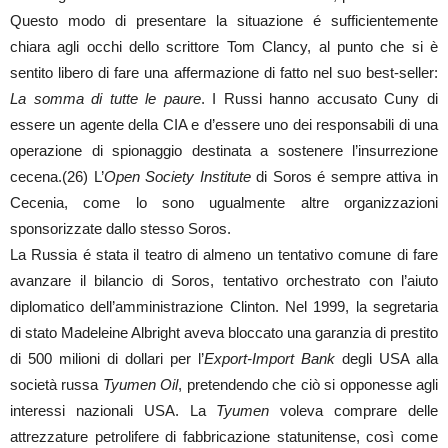
Questo modo di presentare la situazione é sufficientemente
chiara agli occhi dello scrittore Tom Clancy, al punto che si è
sentito libero di fare una affermazione di fatto nel suo best-seller:
La somma di tutte le paure
. I Russi hanno accusato Cuny di
essere un agente della CIA e d’essere uno dei responsabili di una
operazione di spionaggio destinata a sostenere l’insurrezione
cecena.(26) L’
Open Society Institute
di Soros é sempre attiva in
Cecenia, come lo sono ugualmente altre organizzazioni
sponsorizzate dallo stesso Soros.
La Russia é stata il teatro di almeno un tentativo comune di fare
avanzare il bilancio di Soros, tentativo orchestrato con l’aiuto
diplomatico dell’amministrazione Clinton. Nel 1999, la segretaria
di stato Madeleine Albright aveva bloccato una garanzia di prestito
di 500 milioni di dollari per l’
Export-Import Bank
degli USA alla
società russa
Tyumen Oil
, pretendendo che ciò si opponesse agli
interessi nazionali USA. La
Tyumen
voleva comprare delle
attrezzature petrolifere di fabbricazione statunitense, così come