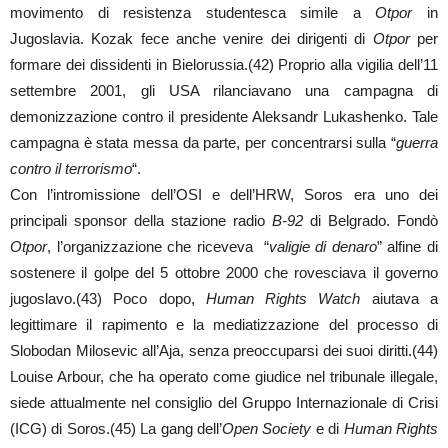
movimento di resistenza studentesca simile a
Otpor
in
Jugoslavia. Kozak fece anche venire dei dirigenti di
Otpor
per
formare dei dissidenti in Bielorussia.(42) Proprio alla vigilia dell’11
settembre 2001, gli USA rilanciavano una campagna di
demonizzazione contro il presidente Aleksandr Lukashenko. Tale
campagna è stata messa da parte, per concentrarsi sulla “
guerra
contro il terrorismo
“.
Con l’intromissione dell’OSI e dell’HRW, Soros era uno dei
principali sponsor della stazione radio
B-92
di Belgrado. Fondò
Otpor
, l’organizzazione che riceveva “
valigie di denaro
” alfine di
sostenere il golpe del 5 ottobre 2000 che rovesciava il governo
jugoslavo.(43) Poco dopo,
Human Rights Watch
aiutava a
legittimare il rapimento e la mediatizzazione del processo di
Slobodan Milosevic all’Aja, senza preoccuparsi dei suoi diritti.(44)
Louise Arbour, che ha operato come giudice nel tribunale illegale,
siede attualmente nel consiglio del Gruppo Internazionale di Crisi
(ICG) di Soros.(45) La gang dell’
Open Society
e di
Human Rights