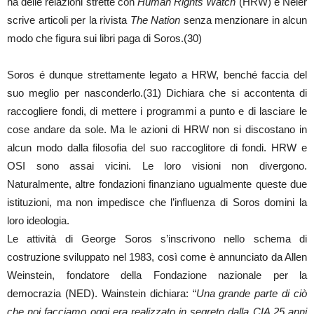
ha delle relazioni strette con
Human Rights Watch
(HRW) e Neier
scrive articoli per la rivista
The Nation
senza menzionare in alcun
modo che figura sui libri paga di Soros.(30)
Soros é dunque strettamente legato a HRW, benché faccia del
suo meglio per nasconderlo.(31) Dichiara che si accontenta di
raccogliere fondi, di mettere i programmi a punto e di lasciare le
cose andare da sole. Ma le azioni di HRW non si discostano in
alcun modo dalla filosofia del suo raccoglitore di fondi. HRW e
OSI sono assai vicini. Le loro visioni non divergono.
Naturalmente, altre fondazioni finanziano ugualmente queste due
istituzioni, ma non impedisce che l’influenza di Soros domini la
loro ideologia.
Le attività di George Soros s’inscrivono nello schema di
costruzione sviluppato nel 1983, così come è annunciato da Allen
Weinstein, fondatore della Fondazione nazionale per la
democrazia (NED). Wainstein dichiara: “
Una grande parte di ciò
che noi facciamo oggi era realizzato in segreto dalla CIA 25 anni