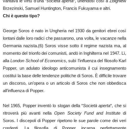
vantava le virtù d’una “
società aperta
“, unendosi così a Zbigniew
Brzezinski, Samuel Huntington, Francis Fukuyama e altri.
Chi è questo tipo?
George Soros è nato in Ungheria nel 1930 da genitori ebrei così
lontani dalle loro radici che passarono, una volta, le vacanze nella
Germania nazista.(6) Soros visse sotto il regime nazista ma, al
momento del trionfo dei comunisti, andò in Inghilterra nel 1947. Lì,
alla
London School of Economics
, subì l’influenza del filosofo Karl
Popper, un adulato ideologo anticomunista il cui insegnamento
costituì la base delle tendenze politiche di Soros. È difficile trovare
un discorso, un’opera o un articolo di Soros che non obbedisca
all’influenza di Popper.
Nel 1965, Popper inventò lo slogan della “
Società aperta
“, che si
ritroverà più avanti nella
Open Society Fund and Institute
di
Soros. I discepoli di Popper ripetono le sue parole come dei veri
credenti. La filosofia di Popper incarna perfettamente