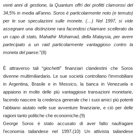
venti anni di gestione, la Quantum offrì dei profitti clamorosi del
34,5% in media all’anno. Soros è particolarmente noto (e temuto)
per le sue speculazioni sulle monete. (…) Nel 1997, si vide
assegnare una distinzione rara facendosi chiamare scellerato da
un capo di stato, Mahathir Mohamad, della Malaysia, per avere
partecipato a un raid particolarmente vantaggioso contro la
moneta del paese
.”(8)
È attraverso tali “
giochetti
” finanziari clandestini che Soros
divenne multimiliardario. Le sue società controllano l’immobiliare
in Argentina, Brasile e in Messico, la banca in Venezuela e
appaiono in molte delle più vantaggiose transazioni monetarie,
facendo nascere la credenza generale che i suoi amici più potenti
l’abbiano aiutato nelle sue avventure finanziarie, e ciò per delle
ragioni tanto politiche che economiche.(9)
George Soros è stato accusato di aver fatto naufragare
l’economia tailandese nel 1997.(10) Un attivista tailandese