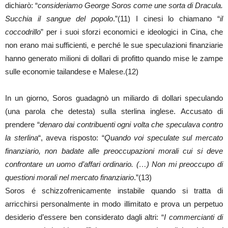
dichiarò: “
consideriamo George Soros come une sorta di Dracula.
Succhia il sangue del popolo
.”(11) I cinesi lo chiamano “
il
coccodrillo
” per i suoi sforzi economici e ideologici in Cina, che
non erano mai sufficienti, e perché le sue speculazioni finanziarie
hanno generato milioni di dollari di profitto quando mise le zampe
sulle economie tailandese e Malese.(12)
In un giorno, Soros guadagnò un miliardo di dollari speculando
(una parola che detesta) sulla sterlina inglese. Accusato di
prendere “
denaro dai contribuenti ogni volta che speculava contro
la sterlina
“, aveva risposto: “
Quando voi speculate sul mercato
finanziario, non badate alle preoccupazioni morali cui si deve
confrontare un uomo d’affari ordinario. (…) Non mi preoccupo di
questioni morali nel mercato finanziario
.”(13)
Soros é schizzofrenicamente instabile quando si tratta di
arricchirsi personalmente in modo illimitato e prova un perpetuo
desiderio d’essere ben considerato dagli altri: “
I commercianti di