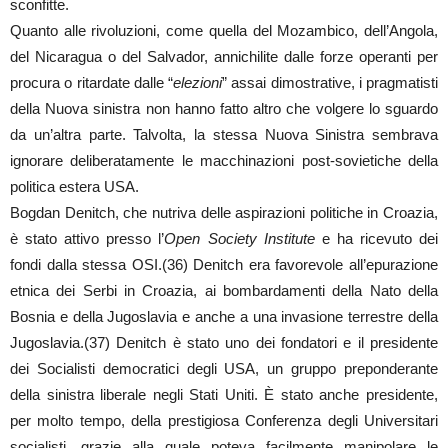
sconfitte.
Quanto alle rivoluzioni, come quella del Mozambico, dell’Angola,
del Nicaragua o del Salvador, annichilite dalle forze operanti per
procura o ritardate dalle “
elezioni
” assai dimostrative, i pragmatisti
della Nuova sinistra non hanno fatto altro che volgere lo sguardo
da un’altra parte. Talvolta, la stessa Nuova Sinistra sembrava
ignorare deliberatamente le macchinazioni post-sovietiche della
politica estera USA.
Bogdan Denitch, che nutriva delle aspirazioni politiche in Croazia,
è stato attivo presso l’
Open Society Institute
e ha ricevuto dei
fondi dalla stessa OSI.(36) Denitch era favorevole all’epurazione
etnica dei Serbi in Croazia, ai bombardamenti della Nato della
Bosnia e della Jugoslavia e anche a una invasione terrestre della
Jugoslavia.(37) Denitch è stato uno dei fondatori e il presidente
dei Socialisti democratici degli USA, un gruppo preponderante
della sinistra liberale negli Stati Uniti. È stato anche presidente,
per molto tempo, della prestigiosa Conferenza degli Universitari
socialisti, grazie alla quale poteva facilmente manipolare le