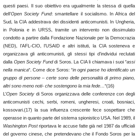
questi paesi. Il suo obiettivo era ugualmente la stessa di quella
dell’
Open Society Fund
: smantellare il socialismo. In Africa del
Sud, la CIA addestrava dei dissidenti anticomunisti. In Ungheria,
in Polonia e in URSS, tramite un intervento non dissimulato
condotto a partire dalla Fondazione Nazionale per la Democrazia
(NED), l’AFL-CIO, l’USAID e altri istituti, la CIA sosteneva e
organizzava gli anticomunisti, gli stessi tipi d’individui reclutati
dalla
Open Society Fund
di Soros. La CIA li chiamava i suoi “
assi
nella manica
“. Come dice Soros: “
in ogni paese ho identificato un
gruppo di persone – certe sono delle personalità di primo piano,
altri sono meno noti- che sostengono la mia fede…
“(16)
L’
Open Society
di Soros organizzava delle conferenze con degli
anticomunisti cechi, serbi, romeni, ungheresi, croati, bosniaci,
kossovari.(17) la sua influenza crescente fece sospettare che
operasse in quanto parte del sistema spionistico USA. Nel 1989, il
Washington Post
riportava le accuse fatte già nel 1987 da ufficiali
del governo cinese, che pretendevano che il Fondo Soros per la