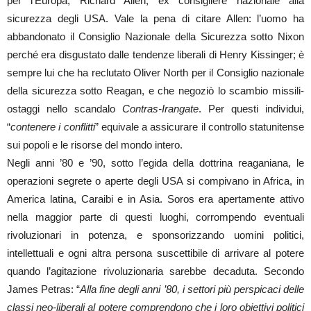
per l’Europa; Richard Allen, ex consigliere nazionale alla
sicurezza degli USA. Vale la pena di citare Allen: l’uomo ha
abbandonato il Consiglio Nazionale della Sicurezza sotto Nixon
perché era disgustato dalle tendenze liberali di Henry Kissinger; è
sempre lui che ha reclutato Oliver North per il Consiglio nazionale
della sicurezza sotto Reagan, e che negoziò lo scambio missili-
ostaggi nello scandalo
Contras-Irangate
. Per questi individui,
“
contenere i conflitti
” equivale a assicurare il controllo statunitense
sui popoli e le risorse del mondo intero.
Negli anni ’80 e ’90, sotto l’egida della dottrina reaganiana, le
operazioni segrete o aperte degli USA si compivano in Africa, in
America latina, Caraibi e in Asia. Soros era apertamente attivo
nella maggior parte di questi luoghi, corrompendo eventuali
rivoluzionari in potenza, e sponsorizzando uomini politici,
intellettuali e ogni altra persona suscettibile di arrivare al potere
quando l’agitazione rivoluzionaria sarebbe decaduta. Secondo
James Petras: “
Alla fine degli anni ’80, i settori più perspicaci delle
classi neo-liberali al potere comprendono che i loro obiettivi politici