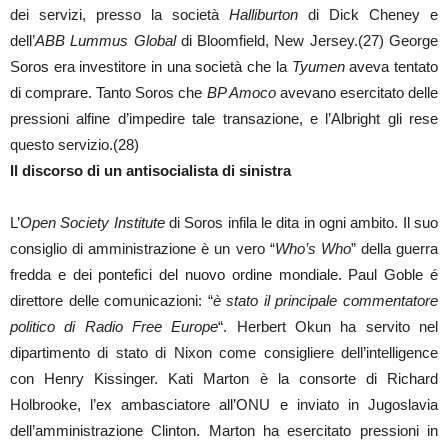
dei servizi, presso la società
Halliburton
di Dick Cheney e
dell’
ABB Lummus Global
di Bloomfield, New Jersey.(27) George
Soros era investitore in una società che la
Tyumen
aveva tentato
di comprare. Tanto Soros che
BP Amoco
avevano esercitato delle
pressioni alfine d’impedire tale transazione, e l’Albright gli rese
questo servizio.(28)
Il discorso di un antisocialista di sinistra
L’
Open Society Institute
di Soros infila le dita in ogni ambito. Il suo
consiglio di amministrazione è un vero “
Who’s Who
” della guerra
fredda e dei pontefici del nuovo ordine mondiale. Paul Goble é
direttore delle comunicazioni: “
è stato il principale commentatore
politico di Radio Free Europe
“. Herbert Okun ha servito nel
dipartimento di stato di Nixon come consigliere dell’intelligence
con Henry Kissinger. Kati Marton è la consorte di Richard
Holbrooke, l’ex ambasciatore all’ONU e inviato in Jugoslavia
dell’amministrazione Clinton. Marton ha esercitato pressioni in