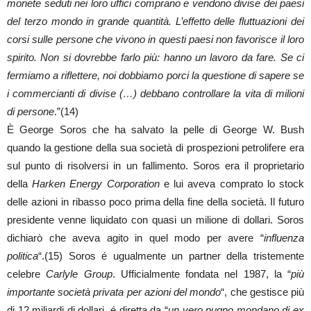
monete seduti nei loro uffici comprano e vendono divise dei paesi
del terzo mondo in grande quantità. L’effetto delle fluttuazioni dei
corsi sulle persone che vivono in questi paesi non favorisce il loro
spirito. Non si dovrebbe farlo più: hanno un lavoro da fare. Se ci
fermiamo a riflettere, noi dobbiamo porci la questione di sapere se
i commercianti di divise (…) debbano controllare la vita di milioni
di persone
.”(14)
È George Soros che ha salvato la pelle di George W. Bush
quando la gestione della sua società di prospezioni petrolifere era
sul punto di risolversi in un fallimento. Soros era il proprietario
della
Harken Energy Corporation
e lui aveva comprato lo stock
delle azioni in ribasso poco prima della fine della società. Il futuro
presidente venne liquidato con quasi un milione di dollari. Soros
dichiarò che aveva agito in quel modo per avere “
influenza
politica
“.(15) Soros é ugualmente un partner della tristemente
celebre
Carlyle Group
. Ufficialmente fondata nel 1987, la “
più
importante società privata per azioni del mondo
“, che gestisce più
di 12 miliardi di dollari, é diretta da “
un vero pugno mondano di ex