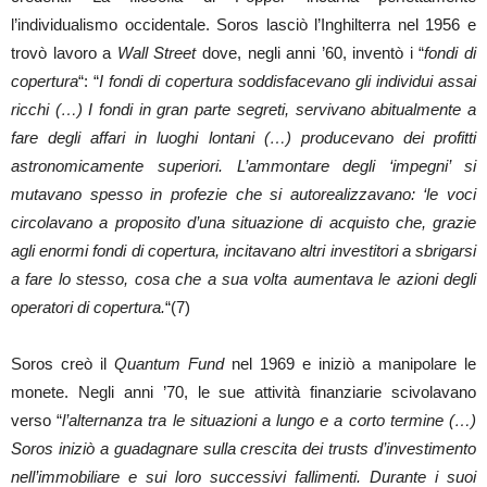
l’individualismo occidentale. Soros lasciò l’Inghilterra nel 1956 e
trovò lavoro a
Wall Street
dove, negli anni ’60, inventò i “
fondi di
copertura
“: “
I fondi di copertura soddisfacevano gli individui assai
ricchi (…) I fondi in gran parte segreti, servivano abitualmente a
fare degli affari in luoghi lontani (…) producevano dei profitti
astronomicamente superiori. L’ammontare degli ‘impegni’ si
mutavano spesso in profezie che si autorealizzavano: ‘le voci
circolavano a proposito d’una situazione di acquisto che, grazie
agli enormi fondi di copertura, incitavano altri investitori a sbrigarsi
a fare lo stesso, cosa che a sua volta aumentava le azioni degli
operatori di copertura.
“(7)
Soros creò il
Quantum Fund
nel 1969 e iniziò a manipolare le
monete. Negli anni ’70, le sue attività finanziarie scivolavano
verso “
l’alternanza tra le situazioni a lungo e a corto termine (…)
Soros iniziò a guadagnare sulla crescita dei trusts d’investimento
nell’immobiliare e sui loro successivi fallimenti. Durante i suoi