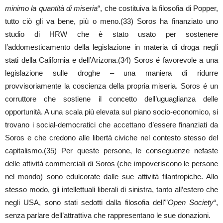
minimo la quantità di miseria
“, che costituiva la filosofia di Popper,
tutto ciò gli va bene, più o meno.(33) Soros ha finanziato uno
studio di HRW che è stato usato per sostenere
l’addomesticamento della legislazione in materia di droga negli
stati della California e dell’Arizona.(34) Soros é favorevole a una
legislazione sulle droghe – una maniera di ridurre
provvisoriamente la coscienza della propria miseria. Soros é un
corruttore che sostiene il concetto dell’uguaglianza delle
opportunità. A una scala più elevata sul piano socio-economico, si
trovano i social-democratici che accettano d’essere finanziati da
Soros e che credono alle libertà civiche nel contesto stesso del
capitalismo.(35) Per queste persone, le conseguenze nefaste
delle attività commerciali di Soros (che impoveriscono le persone
nel mondo) sono edulcorate dalle sue attività filantropiche. Allo
stesso modo, gli intellettuali liberali di sinistra, tanto all’estero che
negli USA, sono stati sedotti dalla filosofia dell'”
Open Society
“,
senza parlare dell’attrattiva che rappresentano le sue donazioni.