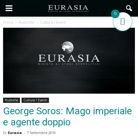
0
Prima
Rubriche
Cultura / Eventi
Rubriche
Cultura / Eventi
George Soros: Mago imperiale
e agente doppio
Di
Eurasia
-
7 Settembre 2010