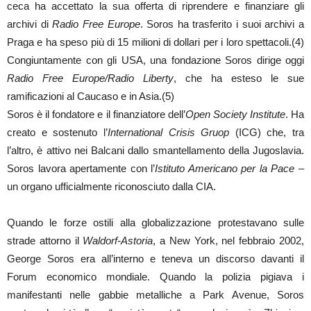
ceca ha accettato la sua offerta di riprendere e finanziare gli
archivi di
Radio Free Europe
. Soros ha trasferito i suoi archivi a
Praga e ha speso più di 15 milioni di dollari per i loro spettacoli.(4)
Congiuntamente con gli USA, una fondazione Soros dirige oggi
Radio Free Europe/Radio Liberty
, che ha esteso le sue
ramificazioni al Caucaso e in Asia.(5)
Soros è il fondatore e il finanziatore dell’
Open Society Institute
. Ha
creato e sostenuto l’
International Crisis
Gruop
(ICG) che, tra
l’altro, è attivo nei Balcani dallo smantellamento della Jugoslavia.
Soros lavora apertamente con l’
Istituto Americano per la Pace
–
un organo ufficialmente riconosciuto dalla CIA.
Quando le forze ostili alla globalizzazione protestavano sulle
strade attorno il
Waldorf-Astoria
, a New York, nel febbraio 2002,
George Soros era all’interno e teneva un discorso davanti il
Forum economico mondiale. Quando la polizia pigiava i
manifestanti nelle gabbie metalliche a Park Avenue, Soros