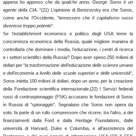
appena ho appreso che da qualche anno, George Soros è un
agente della CIA
. “(21) L’opinione di Berezovsky era che Soros,
come anche l’Occidente, “
temessero che il capitalismo russo
divenisse troppo potente
“.
Se l’establishment economico e politico degli USA teme la
concorrenza economica della Russia, quale migliore maniera di
controllarla che dominare i media, l’educazione, i centri di ricerca
e i settori scientifici della Russia? Dopo aver speso 250 milioni di
dollari per “
la trasformazione dell’educazione delle scienze umane
e dell’economia a livello delle scuole superiori e delle università
“,
Soros inietta 100 milioni di dollari, dopo un anno, per la creazione
della Fondazione scientifica internazionale.(22) I Servizi federali
russi di controspionaggio (FSK) accusano le fondazioni di Soros
in Russia di “
spionaggio
“. Segnalano che Soros non opera da
solo; fa parte di un rullo compressore che ricorre, tra l’altro, a dei
finanziamenti dalla Ford e dalla
Heritage Foundations
, dalle
università di Harvard, Duke e Columbia, e all’assistenza del