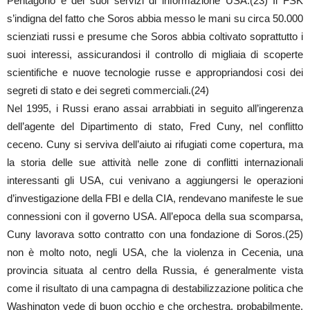
Pentagono e dei suoi servizi di informazione USA.(23) Il FSK
s’indigna del fatto che Soros abbia messo le mani su circa 50.000
scienziati russi e presume che Soros abbia coltivato soprattutto i
suoi interessi, assicurandosi il controllo di migliaia di scoperte
scientifiche e nuove tecnologie russe e appropriandosi cosi dei
segreti di stato e dei segreti commerciali.(24)
Nel 1995, i Russi erano assai arrabbiati in seguito all’ingerenza
dell’agente del Dipartimento di stato, Fred Cuny, nel conflitto
ceceno. Cuny si serviva dell’aiuto ai rifugiati come copertura, ma
la storia delle sue attività nelle zone di conflitti internazionali
interessanti gli USA, cui venivano a aggiungersi le operazioni
d’investigazione della FBI e della CIA, rendevano manifeste le sue
connessioni con il governo USA. All’epoca della sua scomparsa,
Cuny lavorava sotto contratto con una fondazione di Soros.(25)
non è molto noto, negli USA, che la violenza in Cecenia, una
provincia situata al centro della Russia, é generalmente vista
come il risultato di una campagna di destabilizzazione politica che
Washington vede di buon occhio e che orchestra, probabilmente.