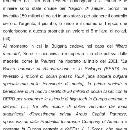
Kouchner ha finito con l’essere guadagnato alla causa e le
miniere sono state chiuse per “
ragioni di salute
“. Soros ha
investito 150 milioni di dollari in uno sforzo per ottenere il controllo
dell’oro, l’argento, il piombo, lo zinco e il cadmio di Trepca, che
conferiscono a questa proprietà un valore di 5 miliardi di dollari.
(53)
Al momento in cui la Bulgaria cadeva nel caos del “
libero
mercato
“, Soros si accaniva a recuperare ciò che poteva dalle
macerie, come la
Reuters
ha riportato all’inizio del 2001: “
La
Banca europea di Ricostruzione e lo Sviluppo (BERD) ha
investito 3 milioni di dollari presso RILA [una società bulgara
specializzato nelle tecnologie di punta], la prima società a
beneficiare di un nuovo credito di 30 milioni di dollari fissati con la
BERD per sostenere le aziende di high-tech in Europa centrale e
dell’Est. (…) Tre altri milioni di dollari venivano dai fondi
statunitensi d’investimenti privati Argus Capital Partners,
sponsorizzati dalla Prudential Insurance Company of America e
operante in Europa centrale e dell’Est. (…) Soros, che aveva