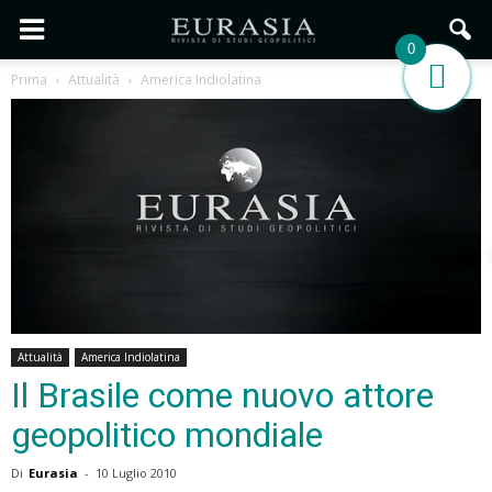
0
Prima
Attualità
America Indiolatina
Attualità
America Indiolatina
Il Brasile come nuovo attore
geopolitico mondiale
Di
Eurasia
-
10 Luglio 2010