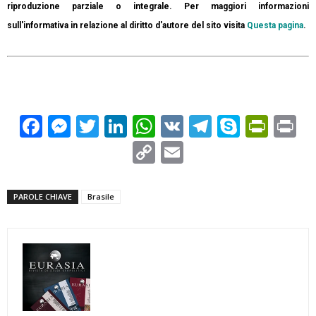
riproduzione parziale o integrale. Per maggiori informazioni
sull'informativa in relazione al diritto d'autore del sito visita
Questa pagina
.
Facebook
Messenger
Twitter
LinkedIn
WhatsApp
VK
Telegram
Skype
Prin
Pr
Copy
Email
Link
PAROLE CHIAVE
Brasile