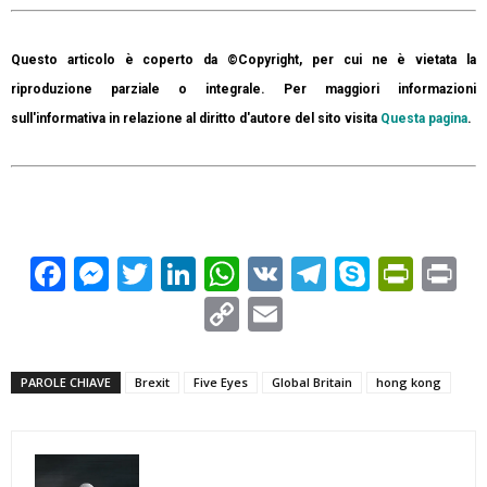
Questo articolo è coperto da ©Copyright, per cui ne è vietata la
riproduzione parziale o integrale. Per maggiori informazioni
sull'informativa in relazione al diritto d'autore del sito visita
Questa pagina
.
Facebook
Messenger
Twitter
LinkedIn
WhatsApp
VK
Telegram
Skype
Prin
Pr
Copy
Email
Link
PAROLE CHIAVE
Brexit
Five Eyes
Global Britain
hong kong