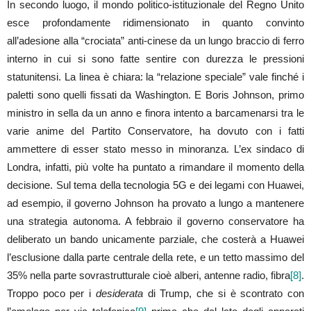
In secondo luogo, il mondo politico-istituzionale del Regno Unito
esce profondamente ridimensionato in quanto convinto
all’adesione alla “crociata” anti-cinese da un lungo braccio di ferro
interno in cui si sono fatte sentire con durezza le pressioni
statunitensi. La linea è chiara: la “relazione speciale” vale finché i
paletti sono quelli fissati da Washington. E Boris Johnson, primo
ministro in sella da un anno e finora intento a barcamenarsi tra le
varie anime del Partito Conservatore, ha dovuto con i fatti
ammettere di esser stato messo in minoranza. L’ex sindaco di
Londra, infatti, più volte ha puntato a rimandare il momento della
decisione. Sul tema della tecnologia 5G e dei legami con Huawei,
ad esempio, il governo Johnson ha provato a lungo a mantenere
una strategia autonoma. A febbraio il governo conservatore ha
deliberato un bando unicamente parziale, che costerà a Huawei
l’esclusione dalla parte centrale della rete, e un tetto massimo del
35% nella parte sovrastrutturale cioè alberi, antenne radio, fibra
[8]
.
Troppo poco per i
desiderata
di Trump, che si è scontrato con