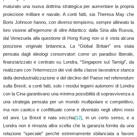
maturato una nuova dottrina strategica per aumentare la propria
proiezione militare e navale. A conti fatti, sia Theresa May che
Boris Johnson hanno, con diverso tempismo, sempre allineato la
loro visione all’egemone di oltre Atlantico: dalla Siria alla Russia,
dal Venezuela alla questione di Hong Kong non si è vista alcuna
posizione originale britannica. La “Global Britain” era stata
pensata dagli ideologi conservatori come un paradiso liberale,
finanziarizzato e centrato su Londra, “Singapore sul Tamigi”, da
realizzare con l’intermezzo dei voti della classe lavoratrice stanca
della deindustrializzazione e del declino del Paese nel referendum
sulla Brexit; a conti fatti, solo i residui legami autonomi di Londra
con la Cina garantivano una minima possibilità di sopravvivenza a
una strategia pensata per un mondo multipolare e competitivo,
ma non caotico e conflittuale come è diventato negli ultimi mesi
ed anni. La Brexit è nata vecchia
[12]
, in un certo senso, e a
Londra non è rimasta altra scelta che la garanzia fornita da una
relazione “speciale” perché estremamente sbilanciata a favore