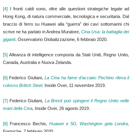
[4]
I fronti caldi sono, oltre alle questioni strategiche legate ad
Hong Kong, di natura commerciale, tecnologica e securitaria. Dal
braccio di ferro su Huawei alla “guerra” dei cavi sottomarini chi
scrive ne ha parlato in Andrea Muratore,
Cina-Usa: la battaglia dei
giganti
,
Osservatorio Globalizzazione, 6 febbraio 2020.
[5]
Alleanza di intelligence composta da Stati Uniti, Regno Unito,
Canada, Australia e Nuova Zelanda.
[6]
Federico Giuliani,
La Cina ha fame d’acciaio: Pechino rileva il
colosso British Steel,
Inside Over, 11 novembre 2019.
[7]
Federico Giuliani,
La Brexit può spingere il Regno Unito nelle
mani della Cina
,
Inside Over, 26 agosto 2019.
[8]
Francesco Bechis,
Huawei e 5G, Washington gela Londra
,
Formiche, 7 febbraio 2020.