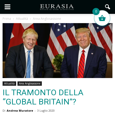
0
Prima
Attualità
Area Anglosassone
Attualità
Area Anglosassone
IL TRAMONTO DELLA
“GLOBAL BRITAIN”?
Di
Andrea Muratore
-
3 Luglio 2020