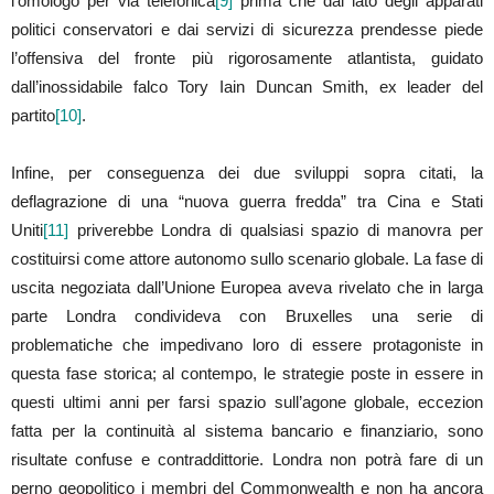
l’omologo per via telefonica
[9]
prima che dal lato degli apparati
politici conservatori e dai servizi di sicurezza prendesse piede
l’offensiva del fronte più rigorosamente atlantista, guidato
dall’inossidabile falco Tory Iain Duncan Smith, ex leader del
partito
[10]
.
Infine, per conseguenza dei due sviluppi sopra citati, la
deflagrazione di una “nuova guerra fredda” tra Cina e Stati
Uniti
[11]
priverebbe Londra di qualsiasi spazio di manovra per
costituirsi come attore autonomo sullo scenario globale. La fase di
uscita negoziata dall’Unione Europea aveva rivelato che in larga
parte Londra condivideva con Bruxelles una serie di
problematiche che impedivano loro di essere protagoniste in
questa fase storica; al contempo, le strategie poste in essere in
questi ultimi anni per farsi spazio sull’agone globale, eccezion
fatta per la continuità al sistema bancario e finanziario, sono
risultate confuse e contraddittorie. Londra non potrà fare di un
perno geopolitico i membri del Commonwealth e non ha ancora