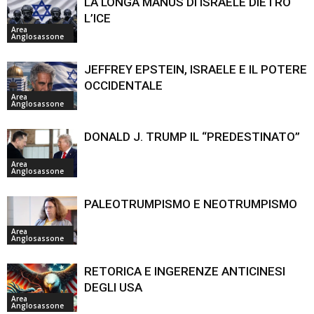
LA LONGA MANUS DI ISRAELE DIETRO
L’ICE
Area
Anglosassone
JEFFREY EPSTEIN, ISRAELE E IL POTERE
OCCIDENTALE
Area
Anglosassone
DONALD J. TRUMP IL “PREDESTINATO”
Area
Anglosassone
PALEOTRUMPISMO E NEOTRUMPISMO
Area
Anglosassone
RETORICA E INGERENZE ANTICINESI
DEGLI USA
Area
Anglosassone