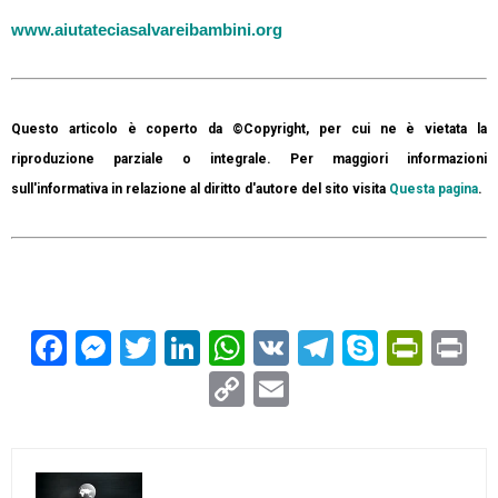
www.aiutateciasalvareibambini.org
Questo articolo è coperto da ©Copyright, per cui ne è vietata la
riproduzione parziale o integrale. Per maggiori informazioni
sull'informativa in relazione al diritto d'autore del sito visita
Questa pagina
.
Facebook
Messenger
Twitter
LinkedIn
WhatsApp
VK
Telegram
Skype
Prin
Pr
Copy
Email
Link