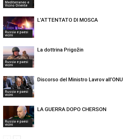
Mediterraneo e
Vicino Oriente
L’ATTENTATO DI MOSCA
Russia e paesi
vicini
La dottrina Prigožin
Russia e paesi
vicini
Discorso del Ministro Lavrov all’ONU
Russia e paesi
vicini
LA GUERRA DOPO CHERSON
Russia e paesi
vicini