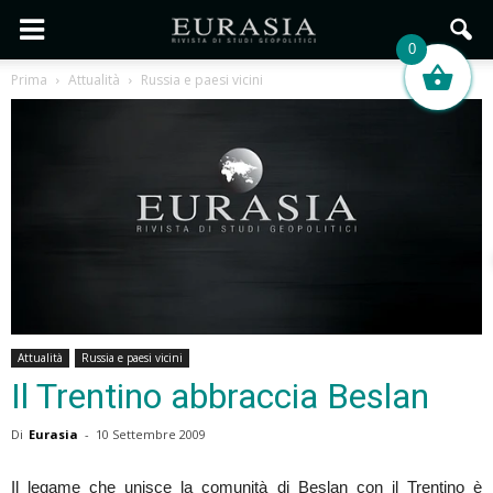
0
Prima
Attualità
Russia e paesi vicini
Attualità
Russia e paesi vicini
Il Trentino abbraccia Beslan
Di
Eurasia
-
10 Settembre 2009
Il legame che unisce la comunità di Beslan con il Trentino è