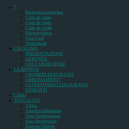
Bизитная карточка
Carta de visita
Carte de visite
Carte de vizită
Névjegykártya
Visit Card
Visitenkarte
CHI SIAMO
PRESENTAZIONE
GERENZA
COLLABORATORI
LA RIVISTA
I NUMERI DI EURASIA
ABBONAMENTI
GLI EDITORIALI DI EURASIA
ESTRATTI
LIBRI
ATTUALITÀ
Africa
America Indiolatina
Area Anglosassone
Asia Meridionale
Estremo Oriente