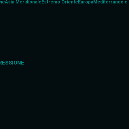
ne
Asia Meridionale
Estremo Oriente
Europa
Mediterraneo e 
RESSIONE