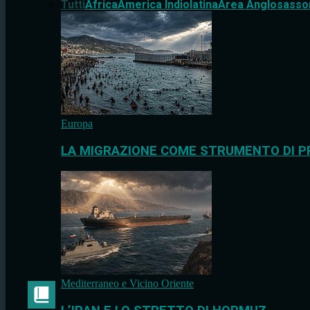
Tutti
Africa
America Indiolatina
Area Anglosasso
Europa
LA MIGRAZIONE COME STRUMENTO DI P
Mediterraneo e Vicino Oriente