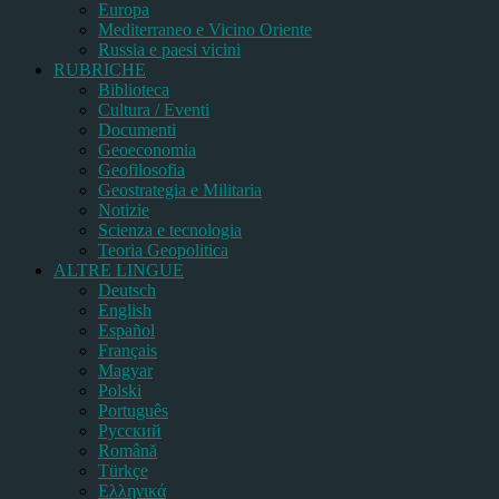
Europa
Mediterraneo e Vicino Oriente
Russia e paesi vicini
RUBRICHE
Biblioteca
Cultura / Eventi
Documenti
Geoeconomia
Geofilosofia
Geostrategia e Militaria
Notizie
Scienza e tecnologia
Teoria Geopolitica
ALTRE LINGUE
Deutsch
English
Español
Français
Magyar
Polski
Português
Pусский
Română
Türkçe
Ελληνικά