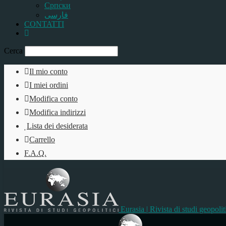
Српски
فارسی
CONTATTI
Cerca
Il mio conto
I miei ordini
Modifica conto
Modifica indirizzi
Lista dei desiderata
Carrello
F.A.Q.
Eurasia | Rivista di studi geopolit