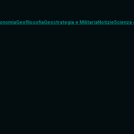
onomia
Geofilosofia
Geostrategia e Militaria
Notizie
Scienza 