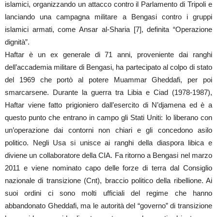
islamici, organizzando un attacco contro il Parlamento di Tripoli e
lanciando una campagna militare a Bengasi contro i gruppi
islamici armati, come Ansar al-Sharia [7], definita “Operazione
dignità”.
Haftar è un ex generale di 71 anni, proveniente dai ranghi
dell’accademia militare di Bengasi, ha partecipato al colpo di stato
del 1969 che portò al potere Muammar Gheddafi, per poi
smarcarsene. Durante la guerra tra Libia e Ciad (1978-1987),
Haftar viene fatto prigioniero dall’esercito di N’djamena ed è a
questo punto che entrano in campo gli Stati Uniti: lo liberano con
un’operazione dai contorni non chiari e gli concedono asilo
politico. Negli Usa si unisce ai ranghi della diaspora libica e
diviene un collaboratore della CIA. Fa ritorno a Bengasi nel marzo
2011 e viene nominato capo delle forze di terra dal Consiglio
nazionale di transizione (Cnt), braccio politico della ribellione. Ai
suoi ordini ci sono molti ufficiali del regime che hanno
abbandonato Gheddafi, ma le autorità del “governo” di transizione