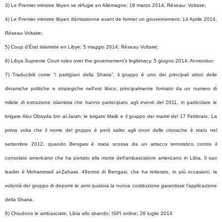
3) Le Premier ministre libyen se réfugie en Allemagne; 18 marzo 2014; Réseau- Voltaire;
4) Le Premier ministre libyen démissionne avant de former un gouvernement; 14 Aprile 2014,
Réseau Voltaire;
5) Coup d’État islamiste en Libye; 5 maggio 2014; Réseau Voltaire;
6) Libya Supreme Court rules over the governement’s legitimacy, 5 giugno 2014; Al-monitor;
7) Traducibili come “i partigiani della Sharia”, il gruppo è uno dei principali attori delle
dinamiche politiche e strategiche nell’est libico; principalmente formato da un numero di
milizie di estrazione islamista che hanno partecipato agli eventi del 2011, in particolare le
brigate Abu Obayda bin al-Jarah; le brigate Malik e il gruppo dei martiri del 17 Febbraio. La
prima volta che il nome del gruppo è però salito agli onori delle cronache è stato nel
settembre 2012, quando Bengasi è stata scossa da un attacco terroristico contro il
consolato americano che ha portato alla morte dell’ambasciatore americano in Libia. Il suo
leader è Mohammad al-Zahawi, 46enne di Bengasi, che ha reiterato, in più occasioni, la
volontà del gruppo di deporre le armi qualora la nuova costituzione garantisse l’applicazione
della Sharia.
8) Chiudono le ambasciate, Libia allo sbando; ISPI online; 28 luglio 2014