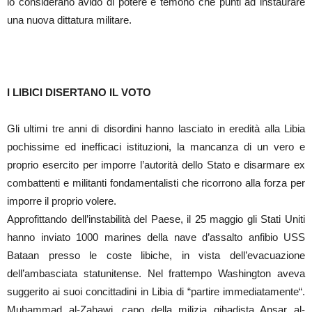
lo considerano avido di potere e temono che punti ad instaurare
una nuova dittatura militare.
I LIBICI DISERTANO IL VOTO
Gli ultimi tre anni di disordini hanno lasciato in eredità alla Libia
pochissime ed inefficaci istituzioni, la mancanza di un vero e
proprio esercito per imporre l’autorità dello Stato e disarmare ex
combattenti e militanti fondamentalisti che ricorrono alla forza per
imporre il proprio volere.
Approfittando dell’instabilità del Paese, il 25 maggio gli Stati Uniti
hanno inviato 1000 marines della nave d’assalto anfibio USS
Bataan presso le coste libiche, in vista dell’evacuazione
dell’ambasciata statunitense. Nel frattempo Washington aveva
suggerito ai suoi concittadini in Libia di “partire immediatamente“.
Muhammad al-Zahawi, capo della milizia gihadista Ansar al-