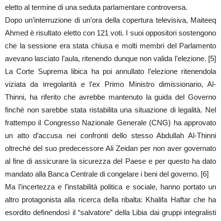
eletto al termine di una seduta parlamentare controversa.
Dopo un’interruzione di un’ora della copertura televisiva, Maiteeq
Ahmed è risultato eletto con 121 voti. I suoi oppositori sostengono
che la sessione era stata chiusa e molti membri del Parlamento
avevano lasciato l’aula, ritenendo dunque non valida l’elezione. [5]
La Corte Suprema libica ha poi annullato l’elezione ritenendola
viziata da irregolarità e l’ex Primo Ministro dimissionario, Al-
Thinni, ha riferito che avrebbe mantenuto la guida del Governo
finché non sarebbe stata ristabilita una situazione di legalità. Nel
frattempo il Congresso Nazionale Generale (CNG) ha approvato
un atto d’accusa nei confronti dello stesso Abdullah Al-Thinni
oltreché del suo predecessore Ali Zeidan per non aver governato
al fine di assicurare la sicurezza del Paese e per questo ha dato
mandato alla Banca Centrale di congelare i beni del governo. [6]
Ma l’incertezza e l’instabilità politica e sociale, hanno portato un
altro protagonista alla ricerca della ribalta: Khalifa Haftar che ha
esordito definendosi il “salvatore” della Libia dai gruppi integralisti