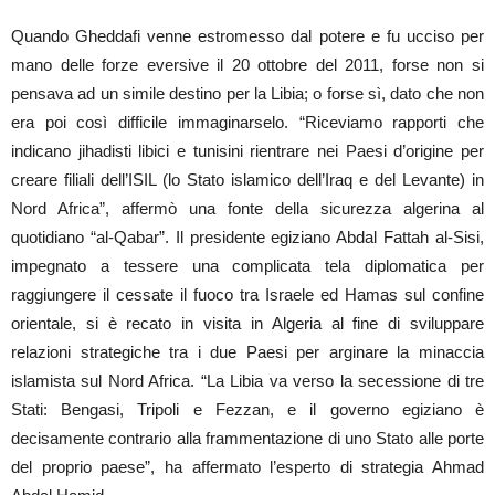
Quando Gheddafi venne estromesso dal potere e fu ucciso per
mano delle forze eversive il 20 ottobre del 2011, forse non si
pensava ad un simile destino per la Libia; o forse sì, dato che non
era poi così difficile immaginarselo. “Riceviamo rapporti che
indicano jihadisti libici e tunisini rientrare nei Paesi d’origine per
creare filiali dell’ISIL (lo Stato islamico dell’Iraq e del Levante) in
Nord Africa”, affermò una fonte della sicurezza algerina al
quotidiano “al-Qabar”. Il presidente egiziano Abdal Fattah al-Sisi,
impegnato a tessere una complicata tela diplomatica per
raggiungere il cessate il fuoco tra Israele ed Hamas sul confine
orientale, si è recato in visita in Algeria al fine di sviluppare
relazioni strategiche tra i due Paesi per arginare la minaccia
islamista sul Nord Africa. “La Libia va verso la secessione di tre
Stati: Bengasi, Tripoli e Fezzan, e il governo egiziano è
decisamente contrario alla frammentazione di uno Stato alle porte
del proprio paese”, ha affermato l’esperto di strategia Ahmad