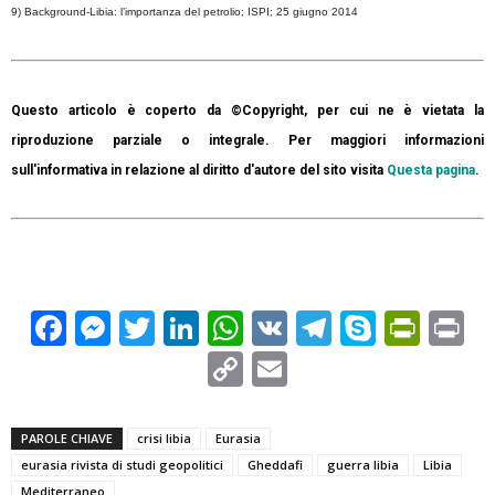
9) Background-Libia: l’importanza del petrolio; ISPI; 25 giugno 2014
Questo articolo è coperto da ©Copyright, per cui ne è vietata la
riproduzione parziale o integrale. Per maggiori informazioni
sull'informativa in relazione al diritto d'autore del sito visita
Questa pagina
.
Facebook
Messenger
Twitter
LinkedIn
WhatsApp
VK
Telegram
Skype
Prin
Pr
Copy
Email
Link
PAROLE CHIAVE
crisi libia
Eurasia
eurasia rivista di studi geopolitici
Gheddafi
guerra libia
Libia
Mediterraneo