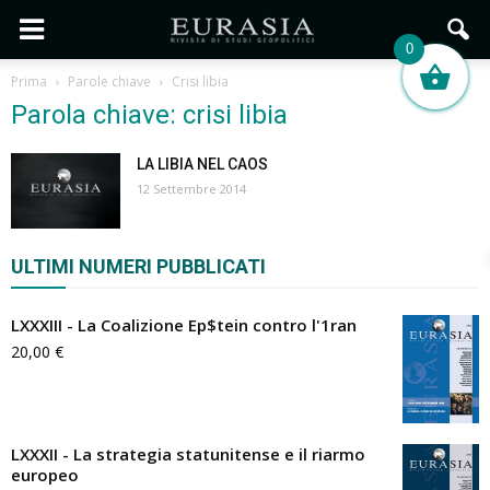
0
Prima
Parole chiave
Crisi libia
Parola chiave: crisi libia
LA LIBIA NEL CAOS
12 Settembre 2014
ULTIMI NUMERI PUBBLICATI
LXXXIII - La Coalizione Ep$tein contro l'1ran
20,00
€
LXXXII - La strategia statunitense e il riarmo
europeo