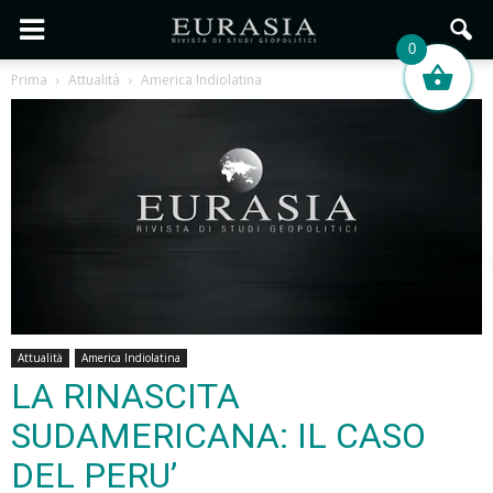
0
Prima
Attualità
America Indiolatina
Attualità
America Indiolatina
LA RINASCITA
SUDAMERICANA: IL CASO
DEL PERU’