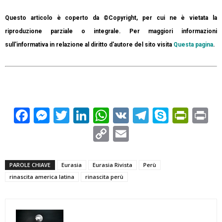
Questo articolo è coperto da ©Copyright, per cui ne è vietata la
riproduzione parziale o integrale. Per maggiori informazioni
sull'informativa in relazione al diritto d'autore del sito visita
Questa pagina
.
Facebook
Messenger
Twitter
LinkedIn
WhatsApp
VK
Telegram
Skype
Prin
Pr
Copy
Email
Link
PAROLE CHIAVE
Eurasia
Eurasia Rivista
Perù
rinascita america latina
rinascita perù