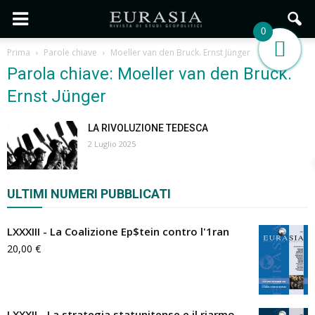
0
Prima
Parole chiave
Moeller van den Bruck. Ernst Jünger
Parola chiave: Moeller van den Bruck.
Ernst Jünger
LA RIVOLUZIONE TEDESCA
2 Luglio 2025
ULTIMI NUMERI PUBBLICATI
LXXXIII - La Coalizione Ep$tein contro l'1ran
20,00
€
LXXXII - La strategia statunitense e il riarmo