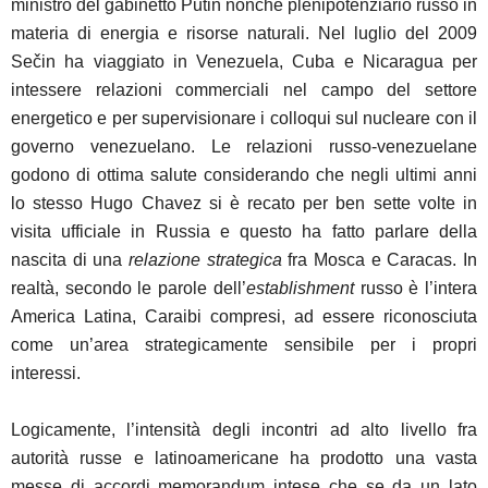
ministro del gabinetto Putin nonché plenipotenziario russo in
materia di energia e risorse naturali. Nel luglio del 2009
Se
č
in ha viaggiato in Venezuela, Cuba e Nicaragua per
intessere relazioni commerciali nel campo del settore
energetico e per supervisionare i colloqui sul nucleare con il
governo venezuelano. Le relazioni russo-venezuelane
godono di ottima salute considerando che negli ultimi anni
lo stesso Hugo Chavez si è recato per ben sette volte in
visita ufficiale in Russia e questo ha fatto parlare della
nascita di una
relazione strategica
fra Mosca e Caracas. In
realtà, secondo le parole dell’
establishment
russo è l’intera
America Latina, Caraibi compresi, ad essere riconosciuta
come un’area strategicamente sensibile per i propri
interessi.
Logicamente, l’intensità degli incontri ad alto livello fra
autorità russe e latinoamericane ha prodotto una vasta
messe di accordi memorandum intese che se da un lato