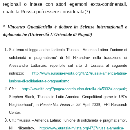
regionali o intese con attori egemoni extra-continentali,
quale la Russia può essere considerata(7).
* Vincenzo Quagliariello è dottore in Scienze internazionali e
diplomatiche (Università L’Orientale di Napoli)
Sul tema si legga anche l’articolo “Russia – America Latina: l’unione di
solidarietà e pragmatismo” di Nil Nikandrov nella traduzione di
Alessandro Lattanzio, reperibile sul sito di Eurasia al seguente
indirizzo:
http://www.eurasia-rivista.org/4727/russia-america-latina-
lunione-di-solidarieta-e-pragmatismo
Cfr.:
http://www.ifri.org/?page=contribution-detail&id=5332&lang=uk
;
Stephen Blank, “Russia in Latin America: Geopolitical game in US’s
Neighborhood”, in
Russie.Nei.Vision n. 38
, April 2009, IFRI Research
Center.
Cfr.: “Russia – America Latina: l’unione di solidarietà e pragmatismo”,
Nil Nikandrov.
http://www.eurasia-rivista.org/4727/russia-america-