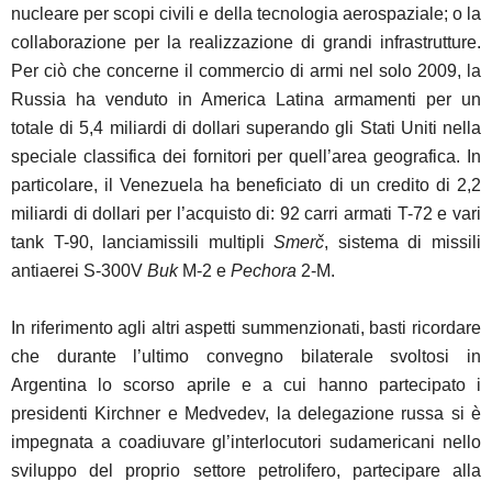
nucleare per scopi civili e della tecnologia aerospaziale; o la
collaborazione per la realizzazione di grandi infrastrutture.
Per ciò che concerne il commercio di armi nel solo 2009, la
Russia ha venduto in America Latina armamenti per un
totale di 5,4 miliardi di dollari superando gli Stati Uniti nella
speciale classifica dei fornitori per quell’area geografica. In
particolare, il Venezuela ha beneficiato di un credito di 2,2
miliardi di dollari per l’acquisto di: 92 carri armati T-72 e vari
tank T-90, lanciamissili multipli
Smer
č
, sistema di missili
antiaerei S-300V
Buk
M-2 e
Pechora
2-M.
In riferimento agli altri aspetti summenzionati, basti ricordare
che durante l’ultimo convegno bilaterale svoltosi in
Argentina lo scorso aprile e a cui hanno partecipato i
presidenti Kirchner e Medvedev, la delegazione russa si è
impegnata a coadiuvare gl’interlocutori sudamericani nello
sviluppo del proprio settore petrolifero, partecipare alla