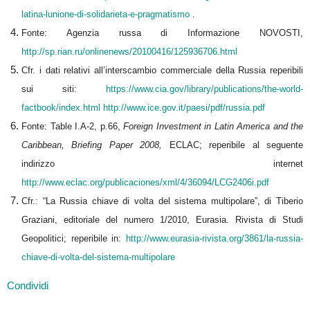
latina-lunione-di-solidarieta-e-pragmatismo
.
Fonte: Agenzia russa di Informazione NOVOSTI,
http://sp.rian.ru/onlinenews/20100416/125936706.html
Cfr. i dati relativi all’interscambio commerciale della Russia reperibili
sui siti:
https://www.cia.gov/library/publications/the-world-
factbook/index.html
http://www.ice.gov.it/paesi/pdf/russia.pdf
Fonte: Table I.A-2, p.66,
Foreign Investment in Latin America and the
Caribbean, Briefing Paper 2008,
ECLAC; reperibile al seguente
indirizzo internet
http://www.eclac.org/publicaciones/xml/4/36094/LCG2406i.pdf
Cfr.: “La Russia chiave di volta del sistema multipolare”, di Tiberio
Graziani, editoriale del numero 1/2010, Eurasia. Rivista di Studi
Geopolitici; reperibile in:
http://www.eurasia-rivista.org/3861/la-russia-
chiave-di-volta-del-sistema-multipolare
Condividi