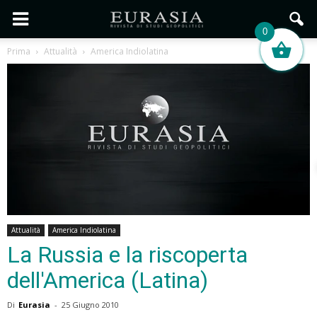
0
Prima
Attualità
America Indiolatina
Attualità
America Indiolatina
La Russia e la riscoperta
dell'America (Latina)
Di
Eurasia
-
25 Giugno 2010