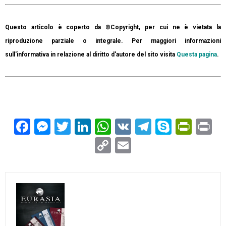
Questo articolo è coperto da ©Copyright, per cui ne è vietata la
riproduzione parziale o integrale. Per maggiori informazioni
sull'informativa in relazione al diritto d'autore del sito visita
Questa pagina
.
Facebook
Messenger
Twitter
LinkedIn
WhatsApp
VK
Telegram
Skype
Prin
Pr
Copy
Email
Link