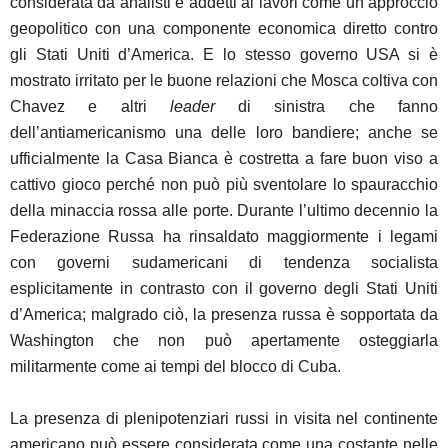
considerata da analisti e addetti ai lavori come un approccio
geopolitico con una componente economica diretto contro
gli Stati Uniti d’America. E lo stesso governo USA si è
mostrato irritato per le buone relazioni che Mosca coltiva con
Chavez e altri
leader
di sinistra che fanno
dell’antiamericanismo una delle loro bandiere; anche se
ufficialmente la Casa Bianca è costretta a fare buon viso a
cattivo gioco perché non può più sventolare lo spauracchio
della minaccia rossa alle porte. Durante l’ultimo decennio la
Federazione Russa ha rinsaldato maggiormente i legami
con governi sudamericani di tendenza socialista
esplicitamente in contrasto con il governo degli Stati Uniti
d’America; malgrado ciò, la presenza russa è sopportata da
Washington che non può apertamente osteggiarla
militarmente come ai tempi del blocco di Cuba.
La presenza di plenipotenziari russi in visita nel continente
americano può essere considerata come una costante nelle