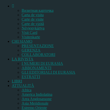
Bизитная карточка
Carta de visita
Carte de visite
Carte de vizită
Névjegykártya
Visit Card
Visitenkarte
CHI SIAMO
PRESENTAZIONE
GERENZA
COLLABORATORI
LA RIVISTA
I NUMERI DI EURASIA
ABBONAMENTI
GLI EDITORIALI DI EURASIA
ESTRATTI
LIBRI
ATTUALITÀ
Africa
America Indiolatina
Area Anglosassone
Asia Meridionale
Estremo Oriente