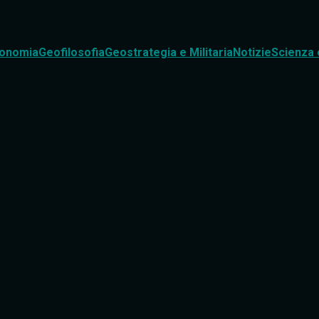
onomia
Geofilosofia
Geostrategia e Militaria
Notizie
Scienza 