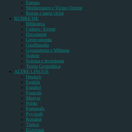
Europa
Mediterraneo e Vicino Oriente
Russia e paesi vicini
RUBRICHE
Biblioteca
Cultura / Eventi
Documenti
Geoeconomia
Geofilosofia
Geostrategia e Militaria
Notizie
Scienza e tecnologia
Teoria Geopolitica
ALTRE LINGUE
Deutsch
English
Español
Français
Magyar
Polski
Português
Pусский
Română
Türkçe
Ελληνικά