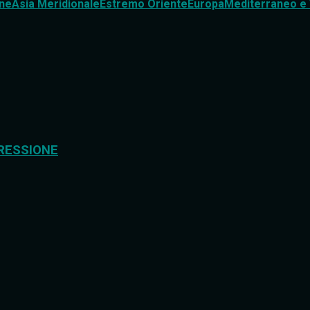
ne
Asia Meridionale
Estremo Oriente
Europa
Mediterraneo e 
RESSIONE