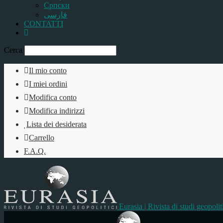
Српски
فارسی
CONTATTI
Cerca
Il mio conto
I miei ordini
Modifica conto
Modifica indirizzi
Lista dei desiderata
Carrello
F.A.Q.
Eurasia | Rivista di studi geopolit