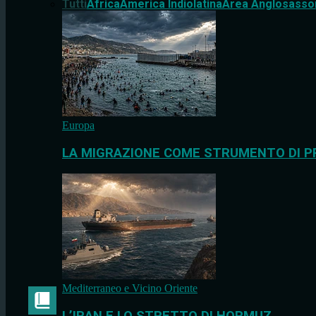
Tutti
Africa
America Indiolatina
Area Anglosasso
Europa
LA MIGRAZIONE COME STRUMENTO DI P
Mediterraneo e Vicino Oriente