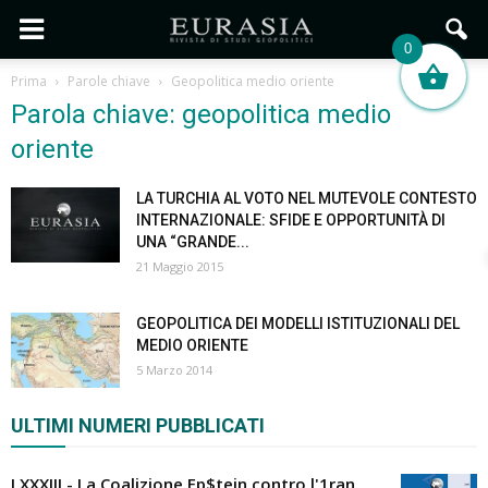
0
Prima
Parole chiave
Geopolitica medio oriente
Parola chiave: geopolitica medio
oriente
LA TURCHIA AL VOTO NEL MUTEVOLE CONTESTO
INTERNAZIONALE: SFIDE E OPPORTUNITÀ DI
UNA “GRANDE...
21 Maggio 2015
GEOPOLITICA DEI MODELLI ISTITUZIONALI DEL
MEDIO ORIENTE
5 Marzo 2014
ULTIMI NUMERI PUBBLICATI
LXXXIII - La Coalizione Ep$tein contro l'1ran