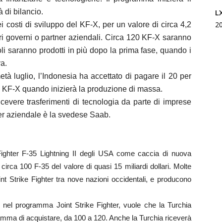
L
 di bilancio.
2
 costi di sviluppo del KF-X, per un valore di circa 4,2
altri governi o partner aziendali. Circa 120 KF-X saranno
ivoli saranno prodotti in più dopo la prima fase, quando i
a.
à luglio, l’Indonesia ha accettato di pagare il 20 per
ei KF-X quando inizierà la produzione di massa.
evere trasferimenti di tecnologia da parte di imprese
ner aziendale è la svedese Saab.
 Fighter F-35 Lightning II degli USA come caccia di nuova
irca 100 F-35 del valore di quasi 15 miliardi dollari. Molte
t Strike Fighter tra nove nazioni occidentali, e producono
r nel programma Joint Strike Fighter, vuole che la Turchia
amma di acquistare, da 100 a 120. Anche la Turchia riceverà