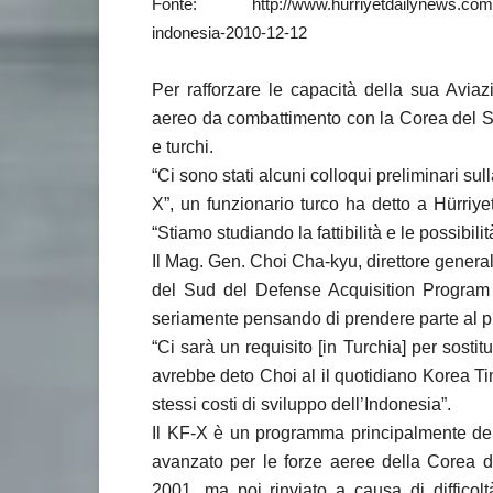
Fonte: http://www.hurriyetdailynews.com/n.p
indonesia-2010-12-12
Per rafforzare le capacità della sua Avia
aereo da combattimento con la Corea del Sud
e turchi.
“Ci sono stati alcuni colloqui preliminari s
X”, un funzionario turco ha detto a Hürri
“Stiamo studiando la fattibilità e le possibil
Il Mag. Gen. Choi Cha-kyu, direttore genera
del Sud del Defense Acquisition Program 
seriamente pensando di prendere parte al
“Ci sarà un requisito [in Turchia] per sostit
avrebbe deto Choi al il quotidiano Korea Ti
stessi costi di sviluppo dell’Indonesia”.
Il KF-X è un programma principalmente del
avanzato per le forze aeree della Corea d
2001, ma poi rinviato a causa di difficolt