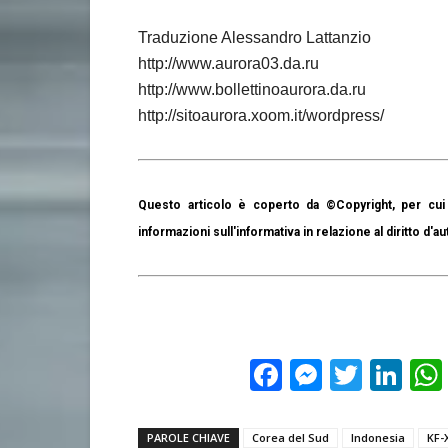
Traduzione Alessandro Lattanzio
http://www.aurora03.da.ru
http://www.bollettinoaurora.da.ru
http://sitoaurora.xoom.it/wordpress/
Questo articolo è coperto da ©Copyright, per cui 
informazioni sull'informativa in relazione al diritto d'au
Facebook
Messeng
Twitte
Lin
PAROLE CHIAVE
Corea del Sud
Indonesia
KF-