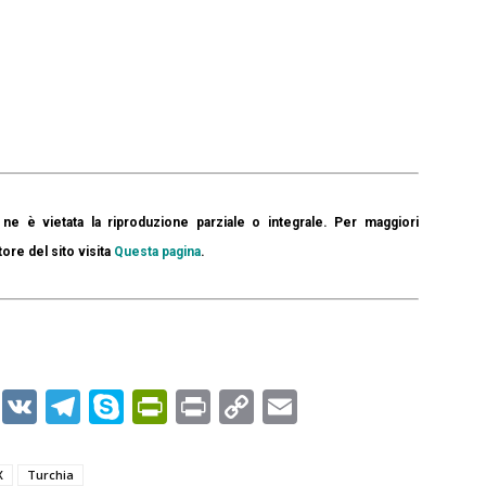
ne è vietata la riproduzione parziale o integrale. Per maggiori
tore del sito visita
Questa pagina
.
er
r
kedIn
WhatsApp
VK
Telegram
Skype
PrintFriendly
Print
Copy
Email
Link
X
Turchia