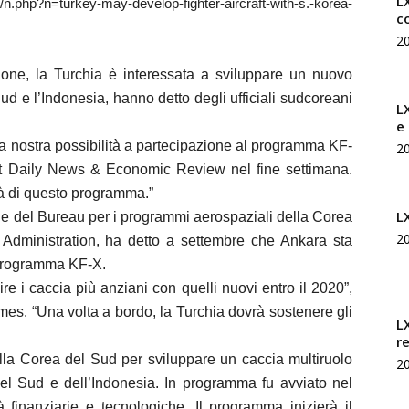
LX
hp?n=turkey-may-develop-fighter-aircraft-with-s.-korea-
c
2
zione, la Turchia è interessata a sviluppare un nuovo
 e l’Indonesia, hanno detto degli ufficiali sudcoreani
L
e
ulla nostra possibilità a partecipazione al programma KF-
2
yet Daily News & Economic Review nel fine settimana.
ità di questo programma.”
L
le del Bureau per i programmi aerospaziali della Corea
2
Administration, ha detto a settembre che Ankara sta
 programma KF-X.
uire i caccia più anziani con quelli nuovi entro il 2020”,
mes. “Una volta a bordo, la Turchia dovrà sostenere gli
L
r
la Corea del Sud per sviluppare un caccia multiruolo
2
el Sud e dell’Indonesia. In programma fu avviato nel
à finanziarie e tecnologiche. Il programma inizierà il