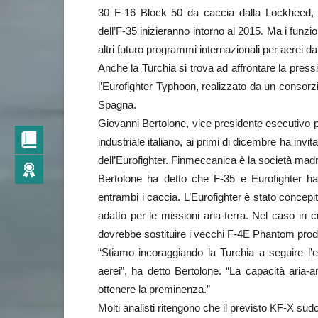
30 F-16 Block 50 da caccia dalla Lockheed,
dell’F-35 inizieranno intorno al 2015. Ma i funzi
altri futuro programmi internazionali per aerei d
Anche la Turchia si trova ad affrontare la pressi
l’Eurofighter Typhoon, realizzato da un consorz
Spagna.
Giovanni Bertolone, vice presidente esecutivo 
industriale italiano, ai primi di dicembre ha in
dell’Eurofighter. Finmeccanica è la società madre
Bertolone ha detto che F-35 e Eurofighter ha
entrambi i caccia. L’Eurofighter è stato concepi
adatto per le missioni aria-terra. Nel caso in c
dovrebbe sostituire i vecchi F-4E Phantom prodo
“Stiamo incoraggiando la Turchia a seguire l’
aerei”, ha detto Bertolone. “La capacità aria
ottenere la preminenza.”
Molti analisti ritengono che il previsto KF-X su