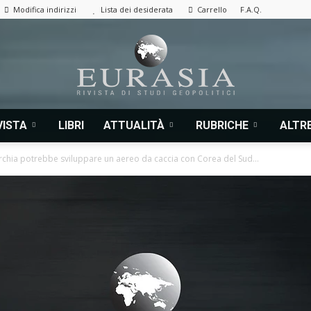
Modifica indirizzi
Lista dei desiderata
Carrello
F.A.Q.
VISTA
LIBRI
ATTUALITÀ
RUBRICHE
ALTRE
Eurasia
rchia potrebbe sviluppare un aereo da caccia con Corea del Sud...
|