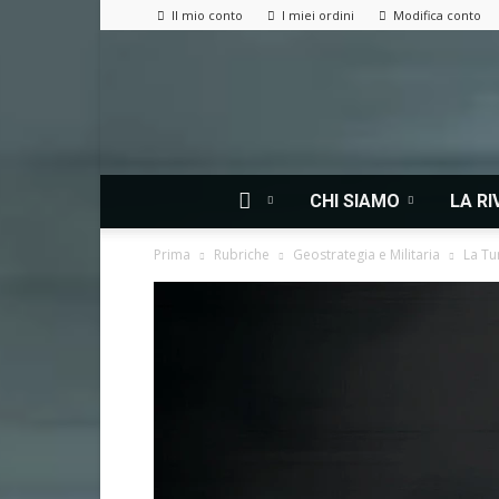
Il mio conto
I miei ordini
Modifica conto
CHI SIAMO
LA RI
Prima
Rubriche
Geostrategia e Militaria
La Tu