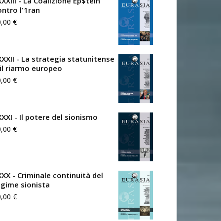
XXIII - La Coalizione Ep$tein
ontro l'1ran
0,00
€
XXXII - La strategia statunitense
 il riarmo europeo
0,00
€
XXXI - Il potere del sionismo
0,00
€
XXX - Criminale continuità del
egime sionista
0,00
€