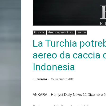
Rubriche
Geostrategia e Militaria
Notizie
La Turchia potre
aereo da caccia 
Indonesia
Di
Eurasia
-
15 Dicembre 2010
ANKARA – Hürriyet Daily News 12 Dicembre 2