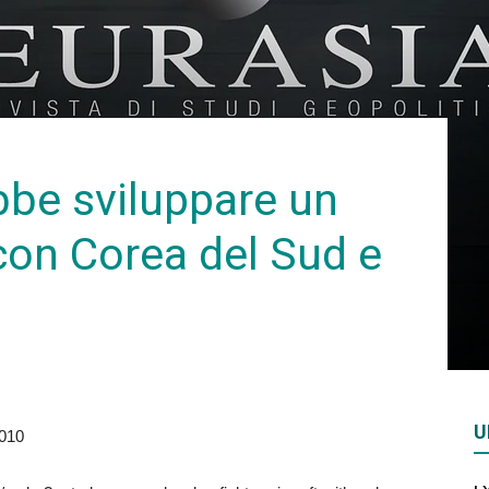
Rivista
di
bbe sviluppare un
con Corea del Sud e
studi
U
010
geopolitici