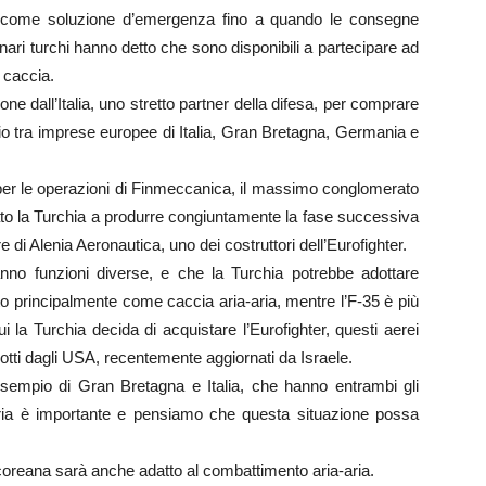
 come soluzione d’emergenza fino a quando le consegne
onari turchi hanno detto che sono disponibili a partecipare ad
a caccia.
one dall’Italia, uno stretto partner della difesa, per comprare
io tra imprese europee di Italia, Gran Bretagna, Germania e
per le operazioni di Finmeccanica, il massimo conglomerato
vitato la Turchia a produrre congiuntamente la fase successiva
 di Alenia Aeronautica, uno dei costruttori dell’Eurofighter.
nno funzioni diverse, e che la Turchia potrebbe adottare
to principalmente come caccia aria-aria, mentre l’F-35 è più
ui la Turchia decida di acquistare l’Eurofighter, questi aerei
tti dagli USA, recentemente aggiornati da Israele.
esempio di Gran Bretagna e Italia, che hanno entrambi gli
-aria è importante e pensiamo che questa situazione possa
dcoreana sarà anche adatto al combattimento aria-aria.