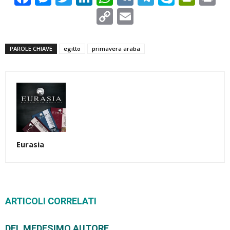
Copy
Email
Link
PAROLE CHIAVE
egitto
primavera araba
Eurasia
ARTICOLI CORRELATI
DEL MEDESIMO AUTORE