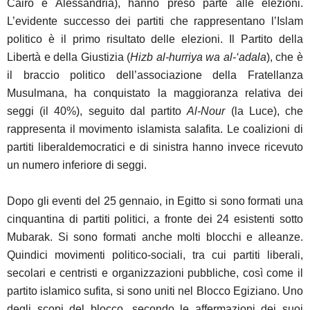
Cairo e Alessandria), hanno preso parte alle elezioni.
L’evidente successo dei partiti che rappresentano l’Islam
politico è il primo risultato delle elezioni. Il Partito della
Libertà e della Giustizia (
Hizb al-hurriya wa al-‘adala
), che è
il braccio politico dell’associazione della Fratellanza
Musulmana, ha conquistato la maggioranza relativa dei
seggi (il 40%), seguito dal partito
Al-Nour
(la Luce), che
rappresenta il movimento islamista salafita. Le coalizioni di
partiti liberaldemocratici e di sinistra hanno invece ricevuto
un numero inferiore di seggi.
Dopo gli eventi del 25 gennaio, in Egitto si sono formati una
cinquantina di partiti politici, a fronte dei 24 esistenti sotto
Mubarak. Si sono formati anche molti blocchi e alleanze.
Quindici movimenti politico-sociali, tra cui partiti liberali,
secolari e centristi e organizzazioni pubbliche, così come il
partito islamico sufita, si sono uniti nel Blocco Egiziano. Uno
degli scopi del blocco, secondo le affermazioni dei suoi