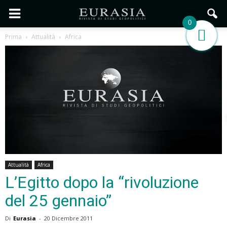
0
Prima
Attualità
Africa
Attualità
Africa
L’Egitto dopo la “rivoluzione
del 25 gennaio”
Di
Eurasia
-
20 Dicembre 2011