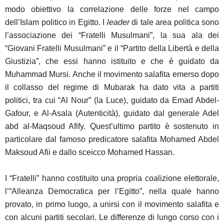
modo obiettivo la correlazione delle forze nel campo
dell’Islam politico in Egitto. I
leader
di tale area politica sono
l’associazione dei “Fratelli Musulmani”, la sua ala dei
“Giovani Fratelli Musulmani” e il “Partito della Libertà e della
Giustizia”, che essi hanno istituito e che è guidato da
Muhammad Mursi. Anche il movimento salafita emerso dopo
il collasso del regime di Mubarak ha dato vita a partiti
politici, tra cui “Al Nour” (la Luce), guidato da Emad Abdel-
Gafour, e Al-Asala (Autenticità), guidato dal generale Adel
abd al-Maqsoud Afify. Quest’ultimo partito è sostenuto in
particolare dal famoso predicatore salafita Mohamed Abdel
Maksoud Afii e dallo sceicco Mohamed Hassan.
I “Fratelli” hanno costituito una propria coalizione elettorale,
l’“Alleanza Democratica per l’Egitto”, nella quale hanno
provato, in primo luogo, a unirsi con il movimento salafita e
con alcuni partiti secolari. Le differenze di lungo corso con i