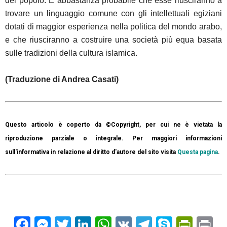
del popolo. È abbastanza probabile che esse riusciranno a
trovare un linguaggio comune con gli intellettuali egiziani
dotati di maggior esperienza nella politica del mondo arabo,
e che riusciranno a costruire una società più equa basata
sulle tradizioni della cultura islamica.
(Traduzione di Andrea Casati)
Questo articolo è coperto da ©Copyright, per cui ne è vietata la
riproduzione parziale o integrale. Per maggiori informazioni
sull'informativa in relazione al diritto d'autore del sito visita
Questa pagina
.
Facebook
Messenger
Twitter
LinkedIn
WhatsApp
VK
Telegram
Skype
Prin
Pr