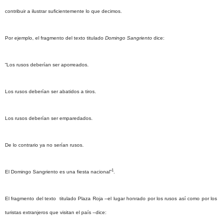
contribuir a ilustrar suficientemente lo que decimos.
Por ejemplo, el fragmento del texto titulado
Domingo Sangriento
dice:
“Los rusos deberían ser aporreados.
Los rusos deberían ser abatidos a tiros.
Los rusos deberían ser emparedados.
De lo contrario ya no serían rusos.
1
El Domingo Sangriento es una fiesta nacional”
.
El fragmento del texto titulado Plaza Roja –el lugar honrado por los rusos así como por los
turistas extranjeros que visitan el país –dice: