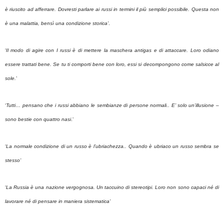
è riuscito ad afferrare. Dovresti parlare ai russi in termini il più semplici possibile. Questa non
è una malattia, bensì una condizione storica’
.
‘
Il modo di agire con I russi è di mettere la maschera antigas e di attaccare. Loro odiano
essere trattati bene. Se tu ti comporti bene con loro, essi si decompongono come salsicce al
sole.
’
‘
Tutti… pensano che i russi abbiano le sembianze di persone normali.. E’ solo un’illusione –
sono bestie con quattro nasi
.’
‘
La normale condizione di un russo è l’ubriachezza.. Quando è ubriaco un russo sembra se
stesso’
‘
La Russia è una nazione vergognosa. Un taccuino di stereotipi. Loro non sono capaci né di
lavorare né di pensare in maniera sistematica’