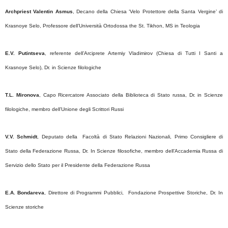
Archpriest Valentin Asmus
, Decano della Chiesa ‘Velo Protettore della Santa Vergine’ di
Krasnoye Selo, Professore dell’Università Ortodossa the St. Tikhon, MS in Teologia
E.V. Putintseva
, referente dell’Arciprete Artemiy Vladimirov (Chiesa di Tutti I Santi a
Krasnoye Selo), Dr. in Scienze filologiche
T.L. Mironova
, Capo Ricercatore Associato della Biblioteca di Stato russa, Dr. in Scienze
filologiche, membro dell’Unione degli Scrittori Russi
V.V. Schmidt
, Deputato della Facoltà di Stato Relazioni Nazionali, Primo Consigliere di
Stato della Federazione Russa, Dr. In Scienze filosofiche, membro dell’Accademia Russa di
Servizio dello Stato per il Presidente della Federazione Russa
E.A. Bondareva
, Direttore di Programmi Pubblici, Fondazione Prospettive Storiche, Dr. In
Scienze storiche