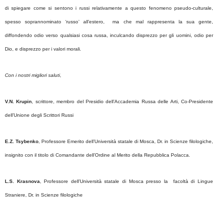
di spiegare come si sentono i russi relativamente a questo fenomeno pseudo-culturale,
spesso soprannominato ‘russo’ all’estero, ma che mal rappresenta la sua gente,
diffondendo odio verso qualsiasi cosa russa, inculcando disprezzo per gli uomini, odio per
Dio, e disprezzo per i valori morali.
Con i nostri migliori saluti
,
V.N. Krupin
, scrittore, membro del Presidio dell’Accademia Russa delle Arti, Co-Presidente
dell’Unione degli Scrittori Russi
E.Z. Tsybenko
, Professore Emerito dell’Università statale di Mosca, Dr. in Scienze filologiche,
insignito con il titolo di Comandante dell’Ordine al Merito della Repubblica Polacca.
L.S. Krasnova
, Professore dell’Università statale di Mosca presso la facoltà di Lingue
Straniere, Dr. in Scienze filologiche