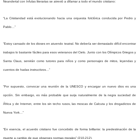
Neandertal con ínfulas literarias se atrevió a difamar a todo el mundo cristiano:
“La Cristiandad está evolucionando hacia una orquesta folclórica conducida por Pedro y
Pablo…”
“Estoy cansado de los dioses en atuendo teatral. No debería ser demasiado difícil encontrar
trabajos lo bastante fáciles para esos veteranos del Cielo. Junto con los Olímpicos Griegos y
Santa Claus, servirán como tutores para niños y como personajes de mitos, leyendas y
cuentos de hadas instructivos…”
“Por supuesto, convocar una reunión de la UNESCO y encargar un nuevo dios es una
opción. Sin embargo, es más probable que surja naturalmente de la negra suciedad de
África y de Internet, entre los sin techo rusos, las moscas de Calcuta y los drogadictos de
Nueva York…”
“En esencia, el acuerdo cristiano fue concebido de forma brillante: la predestinación de la
muerte a cambio de que observes normas morales” (210-212).