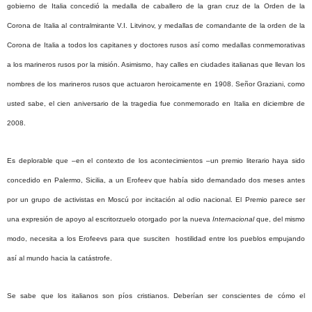
gobierno de Italia concedió la medalla de caballero de la gran cruz de la Orden de la
Corona de Italia al contralmirante V.I. Litvinov, y medallas de comandante de la orden de la
Corona de Italia a todos los capitanes y doctores rusos así como medallas conmemorativas
a los marineros rusos por la misión. Asimismo, hay calles en ciudades italianas que llevan los
nombres de los marineros rusos que actuaron heroicamente en 1908. Señor Graziani, como
usted sabe, el cien aniversario de la tragedia fue conmemorado en Italia en diciembre de
2008.
Es deplorable que –en el contexto de los acontecimientos –un premio literario haya sido
concedido en Palermo, Sicilia, a un Erofeev que había sido demandado dos meses antes
por un grupo de activistas en Moscú por incitación al odio nacional. El Premio parece ser
una expresión de apoyo al escritorzuelo otorgado por la nueva
Internacional
que, del mismo
modo, necesita a los Erofeevs para que susciten hostilidad entre los pueblos empujando
así al mundo hacia la catástrofe.
Se sabe que los italianos son píos cristianos. Deberían ser conscientes de cómo el