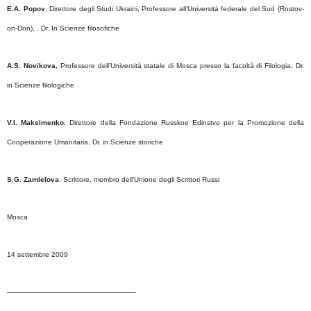
E.A. Popov
, Direttore degli Studi Ukraini, Professore all’Università federale del Sud (Rostov-
on-Don), , Dr. In Scienze filosofiche
A.S. Novikova
, Professore dell’Università statale di Mosca presso la facoltà di Filologia, Dr.
in Scienze filologiche
V.I. Maksimenko
, Direttore della Fondazione Russkoe Edinstvo per la Promozione della
Cooperazione Umanitaria, Dr. in Scienze storiche
S.G. Zamlelova
, Scrittore, membro dell’Unione degli Scrittori Russi
Mosca
14 settembre 2009
——————————————————–