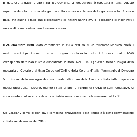
E’ noto che la nazione che il Sig. Erofeev chiama ‘vergognosa’ è rispettata in Italia. Questo
rispetto è dovuto non solo alla grande cultura russa e ai legami di lungo termine tra Russia e
Italia, ma anche il fatto che storicamente gli italiani hanno avuto l’occasione di incontrare i
russi e di poter testimoniare il carattere russo.
Il
28 dicembre 1908
, data catastrofica in cui a seguito di un terremoto Messina crollò, i
marinai russi si precipitarono a salvare la gente tra le rovine della città, salvando oltre 3000
vite; questa data non è stata dimenticata in Italia. Nel 1910 il governo italiano insignì della
medaglia di Cavaliere di Gran Croce dell’Ordine della Corona d’Italia l’Ammiraglio di Divisione
V.I. Litvinov delle medaglie di comandanti dell’Ordine della Corona d’Italia tutti i capitani e
medici russi della missione, mentre i marinai furono insigniti di medaglie commemorative. Ci
sono strade in alcune città italiane intitolate ai marinai russi della missione del 1908.
Sig Graziani, come lei ben sa, il centesimo anniversario della tragedia è stato commemorato
in Italia nel dicembre del 2008.