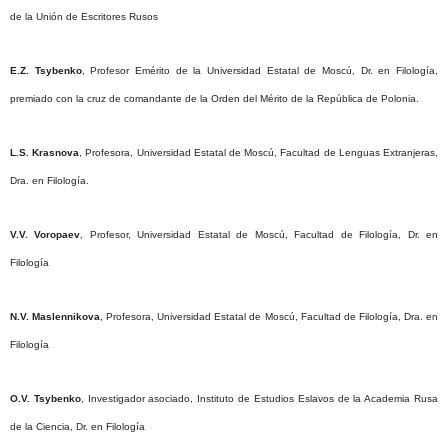
de la Unión de Escritores Rusos
E.Z. Tsybenko
, Profesor Emérito de la Universidad Estatal de Moscú, Dr. en Filología,
premiado con la cruz de comandante de la Orden del Mérito de la República de Polonia.
L.S. Krasnova
, Profesora, Universidad Estatal de Moscú, Facultad de Lenguas Extranjeras,
Dra. en Filología.
V.V. Voropaev
, Profesor, Universidad Estatal de Moscú, Facultad de Filología, Dr. en
Filología
N.V. Maslennikova
, Profesora, Universidad Estatal de Moscú, Facultad de Filología, Dra. en
Filología
O.V. Tsybenko
, Investigador asociado, Instituto de Estudios Eslavos de la Academia Rusa
de la Ciencia, Dr. en Filología