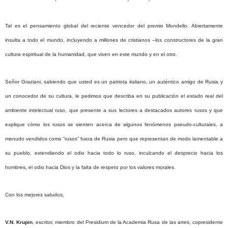
Tal es el pensamiento global del reciente vencedor del premio Mondello. Abiertamente
insulta a todo el mundo, incluyendo a millones de cristianos –los constructores de la gran
cultura espiritual de la humanidad, que viven en este mundo y en el otro.
Señor Graziani, sabiendo que usted es un patriota italiano, un auténtico amigo de Rusia y
un conocedor de su cultura, le pedimos que describa en su publicación el estado real del
ambiente intelectual ruso, que presente a sus lectores a destacados autores rusos y que
explique cómo los rusos se sienten acerca de algunos fenómenos pseudo-culturales, a
menudo vendidos como “rusos” fuera de Rusia pero que representan de modo lamentable a
su pueblo, extendiendo el odio hacia todo lo ruso, inculcando el desprecio hacia los
hombres, el odio hacia Dios y la falta de respeto por los valores morales.
Con los mejores saludos,
V.N. Krupin
, escritor, miembro del Presidium de la Academia Rusa de las artes, copresidente