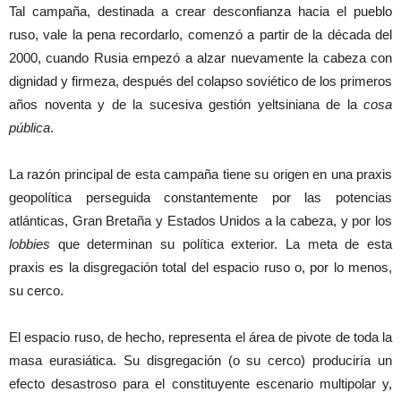
Tal campaña, destinada a crear desconfianza hacia el pueblo
ruso, vale la pena recordarlo, comenzó a partir de la década del
2000, cuando Rusia empezó a alzar nuevamente la cabeza con
dignidad y firmeza, después del colapso soviético de los primeros
años noventa y de la sucesiva gestión yeltsiniana de la
cosa
pública
.
La razón principal de esta campaña tiene su origen en una praxis
geopolítica perseguida constantemente por las potencias
atlánticas, Gran Bretaña y Estados Unidos a la cabeza, y por los
lobbies
que determinan su política exterior. La meta de esta
praxis es la disgregación total del espacio ruso o, por lo menos,
su cerco.
El espacio ruso, de hecho, representa el área de pivote de toda la
masa eurasiática. Su disgregación (o su cerco) produciría un
efecto desastroso para el constituyente escenario multipolar y,