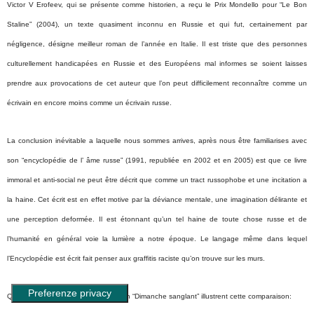
Victor V Erofeev, qui se présente comme historien, a reçu le Prix Mondello pour “Le Bon
Staline” (2004), un texte quasiment inconnu en Russie et qui fut, certainement par
négligence, désigne meilleur roman de l’année en Italie. Il est triste que des personnes
culturellement handicapées en Russie et des Européens mal informes se soient laisses
prendre aux provocations de cet auteur que l’on peut difficilement reconnaître comme un
écrivain en encore moins comme un écrivain russe.
La conclusion inévitable a laquelle nous sommes arrives, après nous être familiarises avec
son “encyclopédie de l’ âme russe” (1991, republiée en 2002 et en 2005) est que ce livre
immoral et anti-social ne peut être décrit que comme un tract russophobe et une incitation a
la haine. Cet écrit est en effet motive par la déviance mentale, une imagination délirante et
une perception deformée. Il est étonnant qu’un tel haine de toute chose russe et de
l’humanité en général voie la lumière a notre époque. Le langage même dans lequel
l’Encyclopédie est écrit fait penser aux graffitis raciste qu’on trouve sur les murs.
Quelques citations tirées de la section “Dimanche sanglant” illustrent cette comparaison: