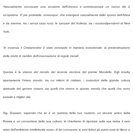
‘Naturalmente convocare una sessione dell’Unesco e commissionare un nuovo dio è
un’opzione. E’ più probabile, comunque, che emergerà naturalmente dallo sporco dell’Africa
e da internet, fra i senza casa russi, le zanzare del Kolkota, tra i tossicodipendenti di New
York..’
‘In essenza il Cristianesimo è stato concepito in maniera eccezionale: la predestinazione
della morte in cambio dell’osservazione di regole morali
’
Questa è la
visione del mondo
del recente vincitore del premio Mondello. Egli insulta
apertamente l’intero mondo, tra cui milioni di cristiani, i costruttori della grande cultura
spirituale del genere umano, sia quelli che vivono in questo mondo che quelli che sono
passati a miglior vita.
Sig. Graziani, sapendo che lei è un patriota della sua nazione, un sincere amico della
Russia e un conoscitore della sua cultura, le chiediamo di riportare sulla sua rivista il vero
stato dell’ambiente intellettuale russo, di far conoscere ai suoi lettori gli autori russi di rilievo e