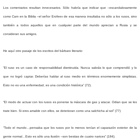
Los comentarios resultan innecesarios. Sólo habría que indicar que –escandalosamente
como Cam en la Biblia –el señor Erofeev de esa manera insultaba no sólo a los rusos, sino
también a todos aquellos que en cualquier parte del mundo aprecian a Rusia y se
consideran sus amigos.
He aquí otro pasaje de los escritos del bárbaro literario:
“El ruso es un caso de responsabilidad disminuida. Nunca sabrás lo que comprendió y lo
que no logró captar. Deberías hablar al ruso medio en términos enormemente simplistas.
Esto no es una enfermedad, es una condición histórica” (72).
“El modo de actuar con los rusos es ponerse la máscara de gas y atacar. Odian que se les
trate bien. Si eres amable con ellos, se deterioran como una salchicha al sol” (77)
“Todo el mundo…pensaba que los rusos por lo menos tenían el caparazón exterior de la
gente normal…Esto es sólo una ilusión –son bestias de cuatro narices” (194).