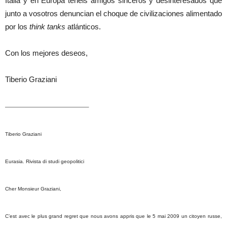
Italia y en Europa tenéis amigos sinceros y desinteresados que
junto a vosotros denuncian el choque de civilizaciones alimentado
por los
think tanks
atlánticos.
Con los mejores deseos,
Tiberio Graziani
————————————————–
Tiberio Graziani
Eurasia. Rivista di studi geopolitici
Cher Monsieur Graziani,
C’est avec le plus grand regret que nous avons appris que le 5 mai 2009 un citoyen russe,