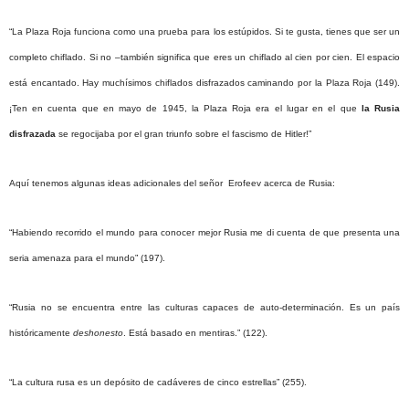
“La Plaza Roja funciona como una prueba para los estúpidos. Si te gusta, tienes que ser un
completo chiflado. Si no –también significa que eres un chiflado al cien por cien. El espacio
está encantado. Hay muchísimos chiflados disfrazados caminando por la Plaza Roja (149).
¡Ten en cuenta que en mayo de 1945, la Plaza Roja era el lugar en el que
la Rusia
disfrazada
se regocijaba por el gran triunfo sobre el fascismo de Hitler!”
Aquí tenemos algunas ideas adicionales del señor Erofeev acerca de Rusia:
“Habiendo recorrido el mundo para conocer mejor Rusia me di cuenta de que presenta una
seria amenaza para el mundo” (197).
“Rusia no se encuentra entre las culturas capaces de auto-determinación. Es un país
históricamente
deshonesto
. Está basado en mentiras.” (122).
“La cultura rusa es un depósito de cadáveres de cinco estrellas” (255).