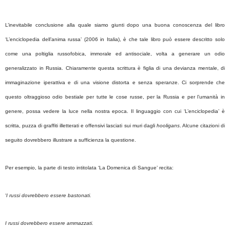
L’inevitabile conclusione alla quale siamo giunti dopo una buona conoscenza del libro
‘L’enciclopedia dell’anima russa’ (2006 in Italia), è che tale libro può essere descritto solo
come una poltiglia russofobica, immorale ed antisociale, volta a generare un odio
generalizzato in Russia. Chiaramente questa scrittura è figlia di una devianza mentale, di
immaginazione iperattiva e di una visione distorta e senza speranze. Ci sorprende che
questo oltraggioso odio bestiale per tutte le cose russe, per la Russia e per l’umanità in
genere, possa vedere la luce nella nostra epoca. Il linguaggio con cui ‘L’enciclopedia’ è
scritta, puzza di graffiti illetterati e offensivi lasciati sui muri dagli
hooligans
. Alcune citazioni di
seguito dovrebbero illustrare a sufficienza la questione.
Per esempio, la parte di testo intitolata ‘La Domenica di Sangue’ recita:
‘
I russi dovrebbero essere bastonati.
I russi dovrebbero essere ammazzati.