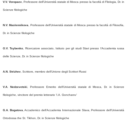
V.V. Voropaev
, Professore dell’Università statale di Mosca presso la facoltà di Filologia, Dr. in
Scienze filologiche
N.V. Maslennikova
, Professore dell’Università statale di Mosca presso la facoltà di Filosofia,
Dr. in Scienze filologiche
O.V. Tsybenko
, Ricercatore associato, Istituto per gli studi Slavi presso l’Accademia russa
delle Scienze, Dr. in Scienze filologiche
A.N. Strizhev
, Scrittore, membro dell’Unione degli Scrittori Russi
V.A. Nedzevetski
, Professore Emerito dell’Università statale di Mosca, Dr. in Scienze
filologiche, vincitore del premio letterario ‘I.A. Goncharov’
G.A. Bogatova
, Accademico dell’Accademia Internazionale Slava, Professore dell’Università
Ortodossa the St. Tikhon, Dr. in Scienze filologiche