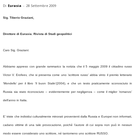
Di
Eurasia
-
28 Settembre 2009
Sig. Tiberio Graziani,
Direttore
di Eurasia. Rivista di Studi geopolitici
Caro Sig. Graziani:
Abbiamo appreso con grande rammarico la notizia che il 5 maggio 2009 il cittadino russo
Victor V. Erofeev, che si presenta come uno ‘scrittore russo’ abbia vinto il premio letterario
‘Mondello’ per il libro ‘Il buon Stalin’(2004), e che un testo praticamente sconosciuto in
Russia sia stato riconosciuto – evidentemente per negligenza – come il miglior ‘romanzo’
dell’anno in Italia.
E’ triste che individui culturalmente minorati provenienti dalla Russia e Europei non informati,
cadano vittime di una tale provocazione, poiché l’autore di cui sopra non può in nessun
modo essere considerato uno scrittore, né tantomeno uno scrittore RUSSO.