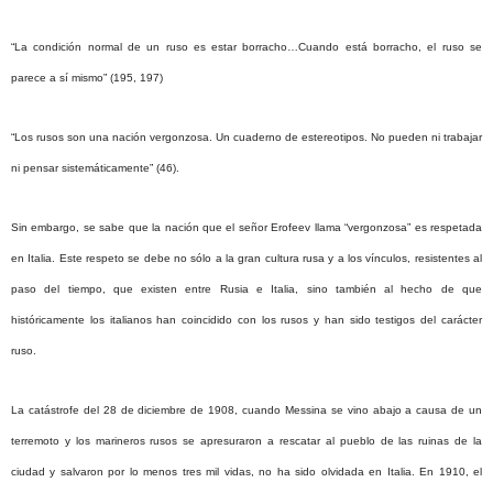
“La condición normal de un ruso es estar borracho…Cuando está borracho, el ruso se
parece a sí mismo” (195, 197)
“Los rusos son una nación vergonzosa. Un cuaderno de estereotipos. No pueden ni trabajar
ni pensar sistemáticamente” (46).
Sin embargo, se sabe que la nación que el señor Erofeev llama “vergonzosa” es respetada
en Italia. Este respeto se debe no sólo a la gran cultura rusa y a los vínculos, resistentes al
paso del tiempo, que existen entre Rusia e Italia, sino también al hecho de que
históricamente los italianos han coincidido con los rusos y han sido testigos del carácter
ruso.
La catástrofe del 28 de diciembre de 1908, cuando Messina se vino abajo a causa de un
terremoto y los marineros rusos se apresuraron a rescatar al pueblo de las ruinas de la
ciudad y salvaron por lo menos tres mil vidas, no ha sido olvidada en Italia. En 1910, el