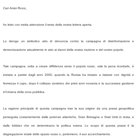
Cari Amici Russi
,
ho letto con molta attenzione il testo della vostra lettera aperta.
Lo ritengo un simbolico atto di denuncia contro la campagna di disinformazione e
demonizzazione attualmente in atto ai danni della vostra nazione e del vostro popolo.
Tale campagna, volta a creare diffidenza verso il popolo russo, vale la pena ricordarlo, è
iniziata a partire dagli anni 2000, quando la Russia ha iniziato a rialzare con dignità e
fermezza il capo, dopo il collasso sovietico dei primi anni novanta e la successiva gestione
el’ciniana della
cosa pubblica
.
La ragione principale di questa campagna trae la sua origine da una prassi geopolitica
perseguita costantemente dalle potenze atlantiche, Gran Bretagna e Stati Uniti in testa, e
dalle
lobbies
che ne determinano la politica estera. Lo scopo di questa prassi è la
disgregazione totale dello spazio russo o, perlomeno, il suo accerchiamento.