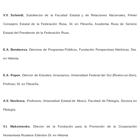
V.V. Schmidt
, Subdirector de la Facultad Estatal y de Relaciones Nacionales, Primer
Consejero Estatal de la Federación Rusa, Dr. en Filosofía, Academia Rusa de Servicio
Estatal del Presidente de la Federación Rusa.
E.A. Bondareva
, Directora de Programas Públicos, Fundación Perspectivas Históricas, Dra.
en Historia.
E.A. Popov
, Director de Estudios Ucranianos, Universidad Federal del Sur (Rostov-on-Don),
Profesor, Dr. en Filosofía.
A.S. Novikova
, Profesora, Universidad Estatal de Moscú, Facultad de Filología, Doctora en
Filología.
V.I. Maksimenko
, Director de la Fundación para la Promoción de la Cooperación
Humanitaria Russkoe Edinstvo Dr. en Historia