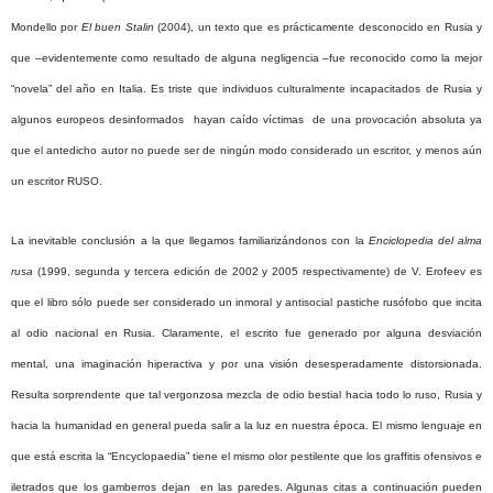
Mondello por
El buen Stalin
(2004), un texto que es prácticamente desconocido en Rusia y
que –evidentemente como resultado de alguna negligencia –fue reconocido como la mejor
“novela” del año en Italia. Es triste que individuos culturalmente incapacitados de Rusia y
algunos europeos desinformados hayan caído víctimas de una provocación absoluta ya
que el antedicho autor no puede ser de ningún modo considerado un escritor, y menos aún
un escritor RUSO.
La inevitable conclusión a la que llegamos familiarizándonos con la
Enciclopedia del alma
rusa
(1999, segunda y tercera edición de 2002 y 2005 respectivamente) de V. Erofeev es
que el libro sólo puede ser considerado un inmoral y antisocial pastiche rusófobo que incita
al odio nacional en Rusia. Claramente, el escrito fue generado por alguna desviación
mental, una imaginación hiperactiva y por una visión desesperadamente distorsionada.
Resulta sorprendente que tal vergonzosa mezcla de odio bestial hacia todo lo ruso, Rusia y
hacia la humanidad en general pueda salir a la luz en nuestra época. El mismo lenguaje en
que está escrita la “Encyclopaedia” tiene el mismo olor pestilente que los graffitis ofensivos e
iletrados que los gamberros dejan en las paredes. Algunas citas a continuación pueden