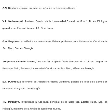
A.N. Strizhev
, escritor, miembro de la Unión de Escritores Rusos
V.A. Nedzevetski
, Profesor Emérito de la Universidad Estatal de Moscú, Dr. en Filología,
ganador del Premio Literario I.A. Goncharov.
G.A. Bogatova
, académica de la Academia Eslava, profesora de la Universidad Ortodoxa de
San Tijón, Dra. en Filología
Arcipreste Valentin Asmus
, Decano de la Iglesia “Velo Protector de la Santa Virgen” en
Krasnoye Selo, Profesor, Universidad Ortodoxa de San Tijón, Máster en Teología
.
E.V. Putintseva
, referente del Arcipreste Artemiy Vladimirov (Iglesia de Todos los Santos en
Krasnoye Selo), Dra. en Filología.
T.L. Mironova
, Investigadora Asociada principal de la Biblioteca Estatal Rusa, Dra. en
Filología, miembro de la Unión de Escritores Rusos.