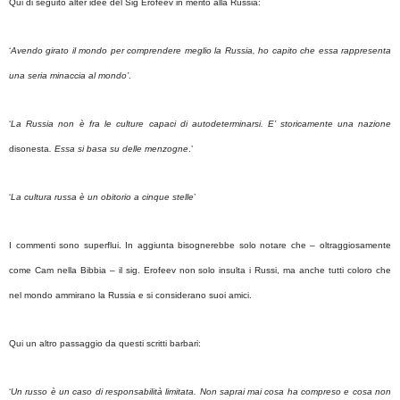
Qui di seguito alter idee del Sig Erofeev in merito alla Russia:
‘
Avendo girato il mondo per comprendere meglio la Russia, ho capito che essa rappresenta
una seria minaccia al mondo’
.
‘
La Russia non è fra le culture capaci di autodeterminarsi. E’ storicamente una nazione
disonesta
. Essa si basa su delle menzogne
.’
‘
La cultura russa è un obitorio a cinque stelle
’
I commenti sono superflui. In aggiunta bisognerebbe solo notare che – oltraggiosamente
come Cam nella Bibbia – il sig. Erofeev non solo insulta i Russi, ma anche tutti coloro che
nel mondo ammirano la Russia e si considerano suoi amici.
Qui un altro passaggio da questi scritti barbari:
‘
Un russo è un caso di responsabilità limitata. Non saprai mai cosa ha compreso e cosa non