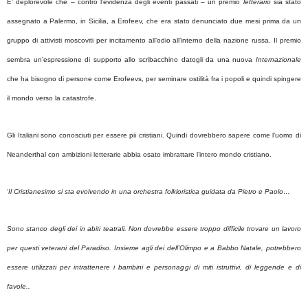
E’ deplorevole che – contro l’evidenza degli eventi passati – un premio
letterario
sia stato
assegnato a Palermo, in Sicilia, a Erofeev, che era stato denunciato due mesi prima da un
gruppo di attivisti moscoviti per incitamento all’odio all’interno della nazione russa. Il premio
sembra un’espressione di supporto allo scribacchino datogli da una nuova
Internazionale
che ha bisogno di persone come Erofeevs, per seminare ostilità fra i popoli e quindi spingere
il mondo verso la catastrofe.
Gli Italiani sono conosciuti per essere pii cristiani. Quindi dovrebbero sapere come l’uomo di
Neanderthal con ambizioni letterarie abbia osato imbrattare l’intero mondo cristiano.
‘
Il Cristianesimo si sta evolvendo in una orchestra folkloristica guidata da Pietro e Paolo…
Sono stanco degli dei in abiti teatrali. Non dovrebbe essere troppo difficile trovare un lavoro
per questi veterani del Paradiso. Insieme agli dei dell’Olimpo e a Babbo Natale, potrebbero
essere utilizzati per intrattenere i bambini e personaggi di miti istruttivi, di leggende e di
favole..