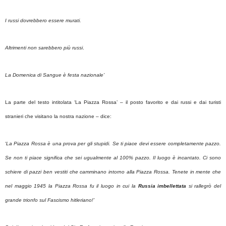
I russi dovrebbero essere murati.
Altrimenti non sarebbero più russi
.
La Domenica di Sangue è festa nazionale’
La parte del testo intitolata ‘La Piazza Rossa’ – il posto favorito e dai russi e dai turisti
stranieri che visitano la nostra nazione – dice:
‘
La Piazza Rossa è una prova per gli stupidi. Se ti piace devi essere completamente pazzo.
Se non ti piace significa che sei ugualmente al 100% pazzo. Il luogo è incantato. Ci sono
schiere di pazzi ben vestiti che camminano intorno alla Piazza Rossa. Tenete in mente che
nel maggio 1945 la Piazza Rossa fu il luogo in cui la
Russia imbellettata
si rallegrò del
grande trionfo sul Fascismo hitleriano!’