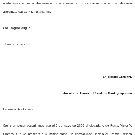
avete amici sinceri e disinteressati che insieme a voi denunciano lo scontro di civiltà
alimentato dai
think tanks
atlantici.
Con i migliori auguri.
Tiberio Graziani
———————————————
Sr. Tiberio Graziani,
director de Eurasia. Rivista di Studi geopolitici
Estimado Sr. Graziani:
Con gran pesar descubrimos que el 5 de mayo de 2009 el ciudadano de Rusia, Victor V.
Erofeev, que se presenta a sí mismo como “un escritor ruso” recibió el Premio Literario