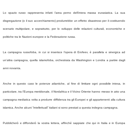
Lo spazio russo rappresenta infatti l’area perno dell’intera massa eurasiatica. La sua
disgregazione (o il suo accerchiamento) produrrebbe un effetto disastroso per il costituendo
scenario multipolare, e soprattutto, per lo sviluppo delle relazioni culturali, economiche e
politiche tra le Nazioni europee e la Federazione russa.
La campagna russofoba, in cui si inserisce l’opera di Erofeev, è parallela e sinergica ad
un’altra campagna, quella islamofoba, orchestrata da Washington e Londra a partire dagli
anni novanta.
Anche in questo caso le potenze atlantiche, al fine di limitare ogni possibile intesa, in
particolare, tra l’Europa meridionale, il Nordafrica e il Vicino Oriente hanno messo in atto una
campagna mediatica volta a produrre diffidenza tra gli Europei e gli appartenenti alla cultura
islamica. Anche alcuni “intellettuali” italiani si sono prestati a questa indegna campagna.
Pubblicherò e diffonderò la vostra lettera, affinché sappiate che qui in Italia e in Europa