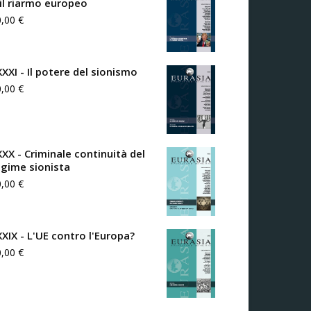
 il riarmo europeo
0,00
€
XXXI - Il potere del sionismo
0,00
€
XXX - Criminale continuità del
egime sionista
0,00
€
XXIX - L'UE contro l'Europa?
0,00
€