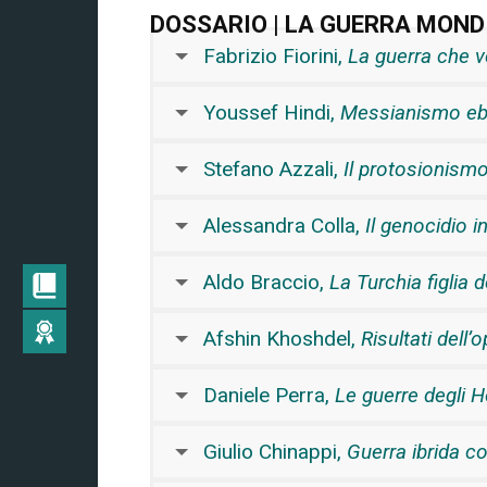
DOSSARIO | LA GUERRA MONDI
Fabrizio Fiorini,
La guerra che v
Youssef Hindi,
Messianismo ebra
Stefano Azzali,
Il protosionism
Alessandra Colla,
Il genocidio i
Aldo Braccio,
La Turchia figlia 
Afshin Khoshdel,
Risultati dell
Daniele Perra,
Le guerre degli H
Giulio Chinappi,
Guerra ibrida c