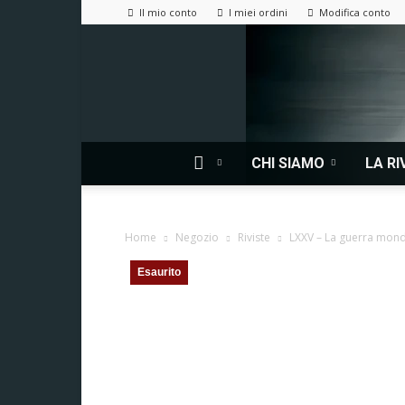
Il mio conto
I miei ordini
Modifica conto
CHI SIAMO
LA RI
Home
Negozio
Riviste
LXXV – La guerra mondi
Esaurito