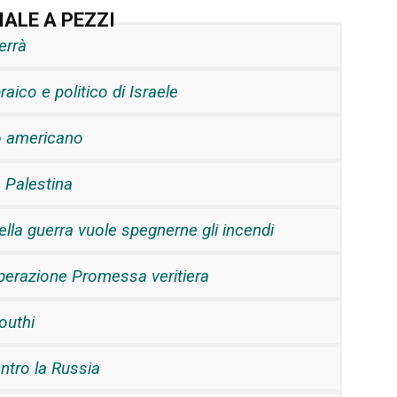
ALE A PEZZI
errà
ico e politico di Israele
o americano
n Palestina
della guerra vuole spegnerne gli incendi
’operazione Promessa veritiera
outhi
ontro la Russia