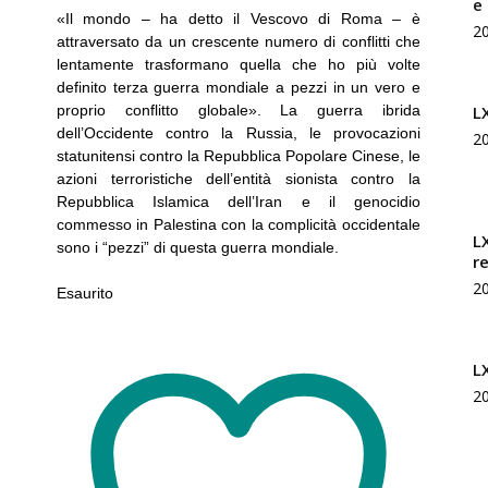
e
Rivista
«Il mondo – ha detto il Vescovo di Roma – è
2
attraversato da un crescente numero di conflitti che
lentamente trasformano quella che ho più volte
definito terza guerra mondiale a pezzi in un vero e
L
proprio conflitto globale». La guerra ibrida
dell’Occidente contro la Russia, le provocazioni
2
di
statunitensi contro la Repubblica Popolare Cinese, le
azioni terroristiche dell’entità sionista contro la
Repubblica Islamica dell’Iran e il genocidio
commesso in Palestina con la complicità occidentale
L
sono i “pezzi” di questa guerra mondiale.
r
2
Esaurito
studi
L
2
geopolitici