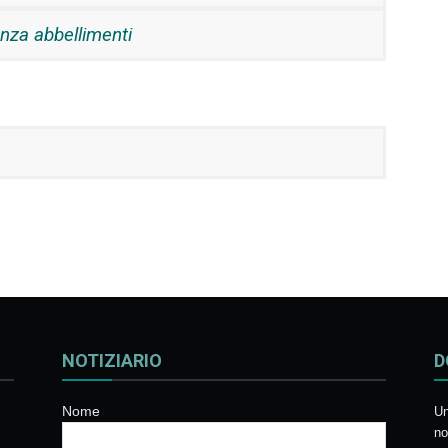
nza abbellimenti
NOTIZIARIO
D
Nome
Un
no