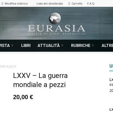
Modifica indirizzi
Lista dei desiderata
Carrello
F.A.Q.
VISTA
LIBRI
ATTUALITÀ
RUBRICHE
ALTRE
Eurasia
U
ale a pezzi
LXXV – La guerra
LX
mondiale a pezzi
|
c
2
20,00
€
L