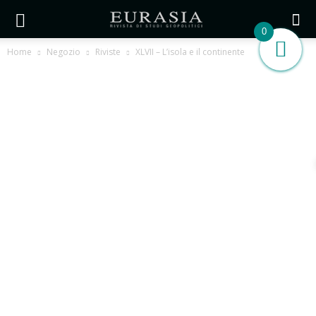
0
Home
Negozio
Riviste
XLVII – L’isola e il continente