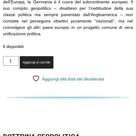
dell’Europa, la Germania è il cuore del subcontinente europeo. Il
suo compito geopolitico – disatteso per l’inettitudine della sua
classe politica ma sempre paventato dall’Angloamerica – non
consiste nel perseguire obiettivi puramente “nazionali”, ma nel
coinvolgere gli altri paesi europei in un progetto comune di vera
unificazione politica.
6 disponibili
XLVII
Aggiungi al carrello
-
L'isola
e
Aggiungi alla lista dei desiderata
il
continente
quantità