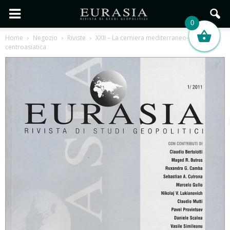
0
Home
Negozio
Riviste
XXII – La cerniera mediterraneo-
centroasiatica