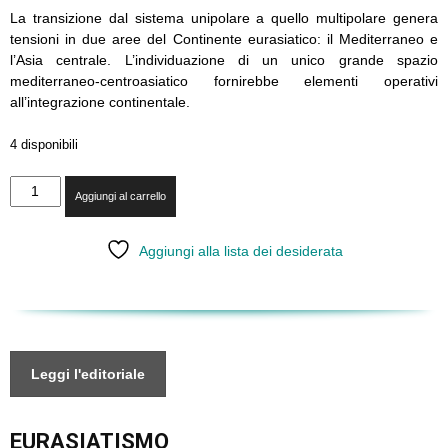
La transizione dal sistema unipolare a quello multipolare genera
tensioni in due aree del Continente eurasiatico: il Mediterraneo e
l’Asia centrale. L’individuazione di un unico grande spazio
mediterraneo-centroasiatico fornirebbe elementi operativi
all’integrazione continentale.
4 disponibili
XXII
Aggiungi al carrello
-
La
cerniera
Aggiungi alla lista dei desiderata
mediterraneo-
centroasiatica
quantità
Leggi l'editoriale
EURASIATISMO