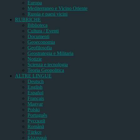
Europa
Mediterraneo e Vicino Oriente
Russia e paesi vicini
RUBRICHE
Biblioteca
Cultura / Eventi
Documenti
Geoeconomia
Geofilosofia
Geostrategia e Militaria
Notizie
Scienza e tecnologia
Teoria Geopolitica
ALTRE LINGUE
Deutsch
English
Español
Français
Magyar
Polski
Português
Pусский
Română
Türkçe
Ελληνικά