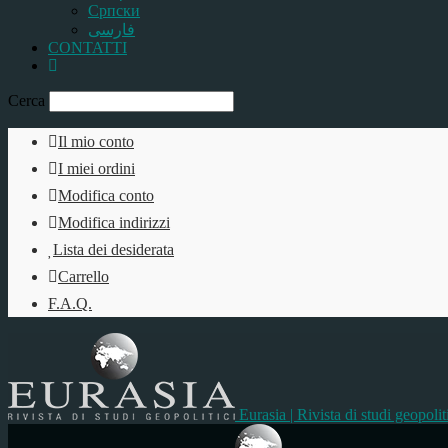
Српски
فارسی
CONTATTI
Cerca
Il mio conto
I miei ordini
Modifica conto
Modifica indirizzi
Lista dei desiderata
Carrello
F.A.Q.
Eurasia | Rivista di studi geopolit