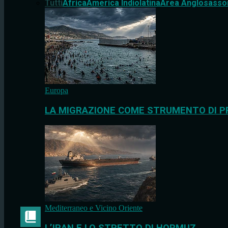
Tutti
Africa
America Indiolatina
Area Anglosasso
Europa
LA MIGRAZIONE COME STRUMENTO DI P
Mediterraneo e Vicino Oriente