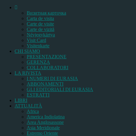
Bизитная карточка
Carta de visita
Carte de visite
Carte de vizită
Névjegykártya
Visit Card
Visitenkarte
CHI SIAMO
PRESENTAZIONE
GERENZA
COLLABORATORI
LA RIVISTA
I NUMERI DI EURASIA
ABBONAMENTI
GLI EDITORIALI DI EURASIA
ESTRATTI
LIBRI
ATTUALITÀ
Africa
America Indiolatina
Area Anglosassone
Asia Meridionale
Estremo Oriente