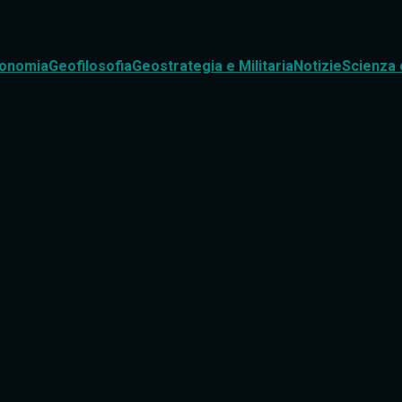
onomia
Geofilosofia
Geostrategia e Militaria
Notizie
Scienza 