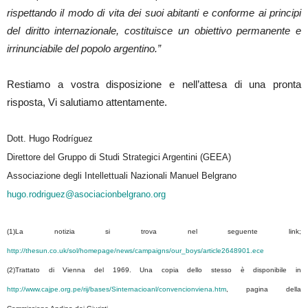
rispettando il modo di vita dei suoi abitanti e conforme ai principi
del diritto internazionale, costituisce un obiettivo permanente e
irrinunciabile del popolo argentino.”
Restiamo a vostra disposizione e nell’attesa di una pronta
risposta, Vi salutiamo attentamente.
Dott. Hugo Rodríguez
Direttore del Gruppo di Studi Strategici Argentini (GEEA)
Associazione degli Intellettuali Nazionali Manuel Belgrano
hugo.rodriguez@asociacionbelgrano.org
(1)La notizia si trova nel seguente link;
http://thesun.co.uk/sol/homepage/news/campaigns/our_boys/article2648901.ece
(2)Trattato di Vienna del 1969. Una copia dello stesso è disponibile in
http://www.cajpe.org.pe/rij/bases/Sinternacioanl/convencionviena.htm
, pagina della