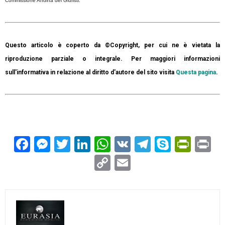
Commissione Andina dei Giuristi.
Questo articolo è coperto da ©Copyright, per cui ne è vietata la
riproduzione parziale o integrale. Per maggiori informazioni
sull'informativa in relazione al diritto d'autore del sito visita
Questa pagina
.
Facebook
Messenger
Twitter
LinkedIn
WhatsApp
VK
Telegram
Skype
Prin
Pr
Copy
Email
Link