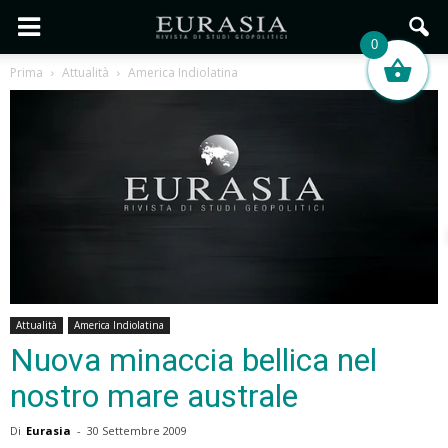
0
Prima
Attualità
America Indiolatina
Attualità
America Indiolatina
Nuova minaccia bellica nel
nostro mare australe
Di
Eurasia
-
30 Settembre 2009