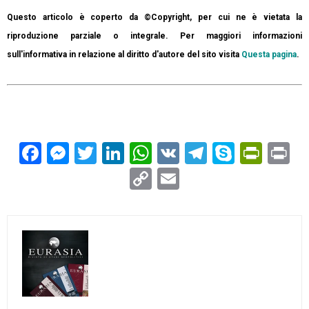
Questo articolo è coperto da ©Copyright, per cui ne è vietata la
riproduzione parziale o integrale. Per maggiori informazioni
sull'informativa in relazione al diritto d'autore del sito visita
Questa pagina
.
Facebook
Messenger
Twitter
LinkedIn
WhatsApp
VK
Telegram
Skype
Prin
Pr
Copy
Email
Link