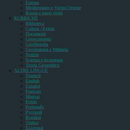
Europa
Mediterraneo e Vicino Oriente
Russia e paesi vicini
RUBRICHE
Biblioteca
Cultura / Eventi
Documenti
Geoeconomia
Geofilosofia
Geostrategia e Militaria
Notizie
Scienza e tecnologia
Teoria Geopolitica
ALTRE LINGUE
Deutsch
English
Español
Français
Magyar
Polski
Português
Pусский
Română
Türkçe
Ελληνικά