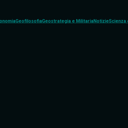
onomia
Geofilosofia
Geostrategia e Militaria
Notizie
Scienza 