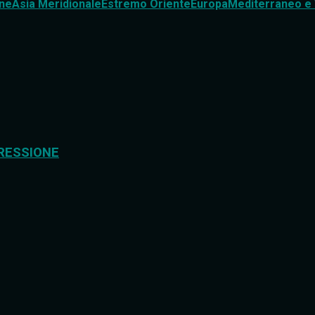
ne
Asia Meridionale
Estremo Oriente
Europa
Mediterraneo e 
RESSIONE