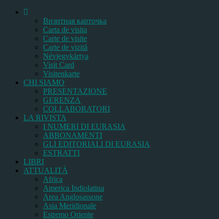
Bизитная карточка
Carta de visita
Carte de visite
Carte de vizită
Névjegykártya
Visit Card
Visitenkarte
CHI SIAMO
PRESENTAZIONE
GERENZA
COLLABORATORI
LA RIVISTA
I NUMERI DI EURASIA
ABBONAMENTI
GLI EDITORIALI DI EURASIA
ESTRATTI
LIBRI
ATTUALITÀ
Africa
America Indiolatina
Area Anglosassone
Asia Meridionale
Estremo Oriente