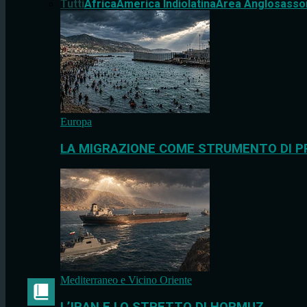
Tutti
Africa
America Indiolatina
Area Anglosasso
Europa
LA MIGRAZIONE COME STRUMENTO DI P
Mediterraneo e Vicino Oriente