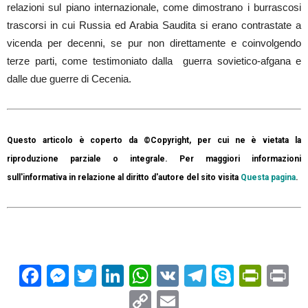
relazioni sul piano internazionale, come dimostrano i burrascosi
trascorsi in cui Russia ed Arabia Saudita si erano contrastate a
vicenda per decenni, se pur non direttamente e coinvolgendo
terze parti, come testimoniato dalla guerra sovietico-afgana e
dalle due guerre di Cecenia.
Questo articolo è coperto da ©Copyright, per cui ne è vietata la
riproduzione parziale o integrale. Per maggiori informazioni
sull'informativa in relazione al diritto d'autore del sito visita
Questa pagina
.
Facebook
Messenger
Twitter
LinkedIn
WhatsApp
VK
Telegram
Skype
Prin
Pr
Copy
Email