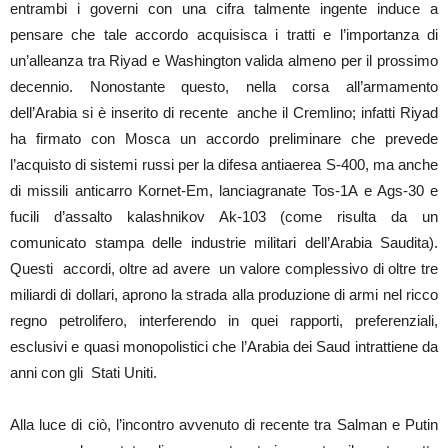
entrambi i governi con una cifra talmente ingente induce a
pensare che tale accordo acquisisca i tratti e l’importanza di
un’alleanza tra Riyad e Washington valida almeno per il prossimo
decennio. Nonostante questo, nella corsa all’armamento
dell’Arabia si è inserito di recente anche il Cremlino; infatti Riyad
ha firmato con Mosca un accordo preliminare che prevede
l’acquisto di sistemi russi per la difesa antiaerea S-400, ma anche
di missili anticarro Kornet-Em, lanciagranate Tos-1A e Ags-30 e
fucili d’assalto kalashnikov Ak-103 (come risulta da un
comunicato stampa delle industrie militari dell’Arabia Saudita).
Questi accordi, oltre ad avere un valore complessivo di oltre tre
miliardi di dollari, aprono la strada alla produzione di armi nel ricco
regno petrolifero, interferendo in quei rapporti, preferenziali,
esclusivi e quasi monopolistici che l’Arabia dei Saud intrattiene da
anni con gli Stati Uniti.
Alla luce di ciò, l’incontro avvenuto di recente tra Salman e Putin