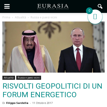
0
Prima
Attualità
Russia e paesi vicini
Attualità
Russia e paesi vicini
RISVOLTI GEOPOLITICI DI UN
FORUM ENERGETICO
Di
Filippo Sardella
-
11 Ottobre 2017