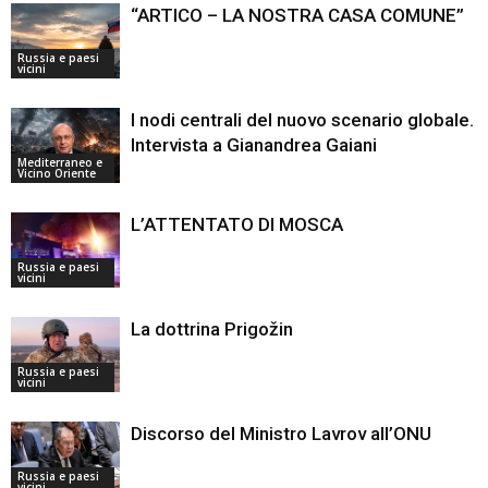
“ARTICO – LA NOSTRA CASA COMUNE”
Russia e paesi
vicini
I nodi centrali del nuovo scenario globale.
Intervista a Gianandrea Gaiani
Mediterraneo e
Vicino Oriente
L’ATTENTATO DI MOSCA
Russia e paesi
vicini
La dottrina Prigožin
Russia e paesi
vicini
Discorso del Ministro Lavrov all’ONU
Russia e paesi
vicini