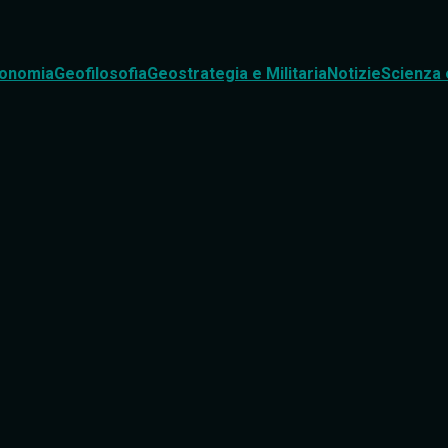
onomia
Geofilosofia
Geostrategia e Militaria
Notizie
Scienza 