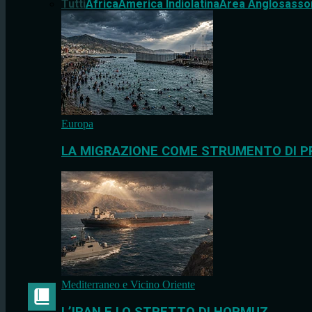
Tutti
Africa
America Indiolatina
Area Anglosasso
Europa
LA MIGRAZIONE COME STRUMENTO DI P
Mediterraneo e Vicino Oriente