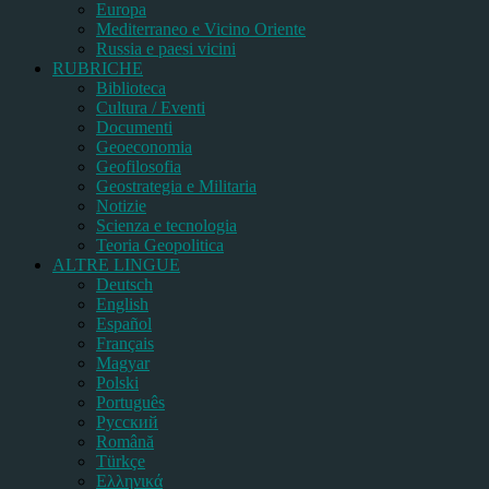
Europa
Mediterraneo e Vicino Oriente
Russia e paesi vicini
RUBRICHE
Biblioteca
Cultura / Eventi
Documenti
Geoeconomia
Geofilosofia
Geostrategia e Militaria
Notizie
Scienza e tecnologia
Teoria Geopolitica
ALTRE LINGUE
Deutsch
English
Español
Français
Magyar
Polski
Português
Pусский
Română
Türkçe
Ελληνικά