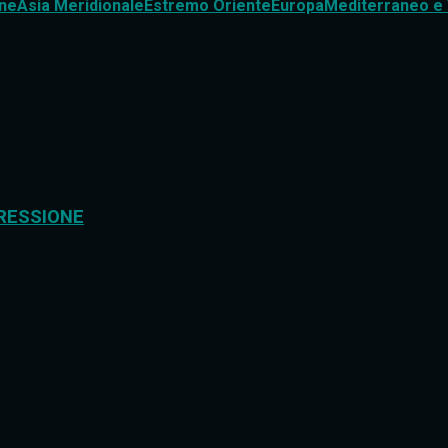
ne
Asia Meridionale
Estremo Oriente
Europa
Mediterraneo e 
RESSIONE