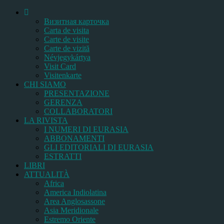
Bизитная карточка
Carta de visita
Carte de visite
Carte de vizită
Névjegykártya
Visit Card
Visitenkarte
CHI SIAMO
PRESENTAZIONE
GERENZA
COLLABORATORI
LA RIVISTA
I NUMERI DI EURASIA
ABBONAMENTI
GLI EDITORIALI DI EURASIA
ESTRATTI
LIBRI
ATTUALITÀ
Africa
America Indiolatina
Area Anglosassone
Asia Meridionale
Estremo Oriente