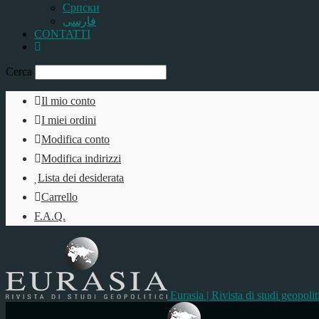
Српски
فارسی
CONTATTI
Cerca
Il mio conto
I miei ordini
Modifica conto
Modifica indirizzi
Lista dei desiderata
Carrello
F.A.Q.
Eurasia | Rivista di studi geopolit