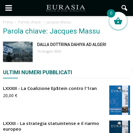
0
Prima
Parole chiave
Jacques Massu
Parola chiave: Jacques Massu
DALLA DOTTRINA DAHIYA AD ALGERI
15 Giugno 2026
ULTIMI NUMERI PUBBLICATI
LXXXIII - La Coalizione Ep$tein contro l'1ran
20,00
€
LXXXII - La strategia statunitense e il riarmo
europeo