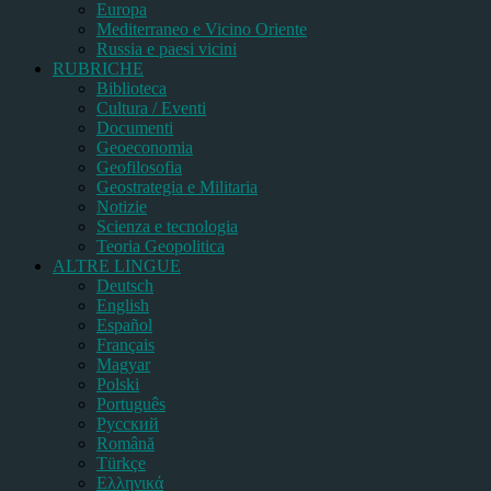
Europa
Mediterraneo e Vicino Oriente
Russia e paesi vicini
RUBRICHE
Biblioteca
Cultura / Eventi
Documenti
Geoeconomia
Geofilosofia
Geostrategia e Militaria
Notizie
Scienza e tecnologia
Teoria Geopolitica
ALTRE LINGUE
Deutsch
English
Español
Français
Magyar
Polski
Português
Pусский
Română
Türkçe
Ελληνικά