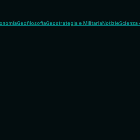
onomia
Geofilosofia
Geostrategia e Militaria
Notizie
Scienza 