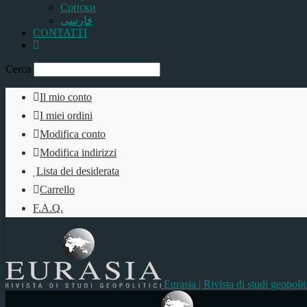
Српски
فارسی
CONTATTI
Cerca
Il mio conto
I miei ordini
Modifica conto
Modifica indirizzi
Lista dei desiderata
Carrello
F.A.Q.
Eurasia | Rivista di studi geopolit