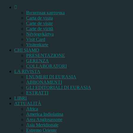
Bизитная карточка
Carta de visita
Carte de visite
Carte de vizită
Névjegykártya
Visit Card
Visitenkarte
CHI SIAMO
PRESENTAZIONE
GERENZA
COLLABORATORI
LA RIVISTA
I NUMERI DI EURASIA
ABBONAMENTI
GLI EDITORIALI DI EURASIA
ESTRATTI
LIBRI
ATTUALITÀ
Africa
America Indiolatina
Area Anglosassone
Asia Meridionale
Estremo Oriente