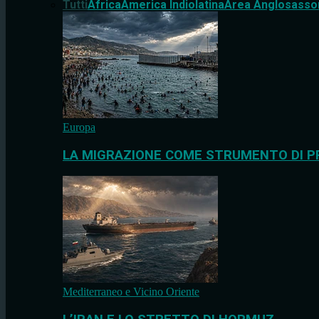
Tutti
Africa
America Indiolatina
Area Anglosasso
Europa
LA MIGRAZIONE COME STRUMENTO DI P
Mediterraneo e Vicino Oriente