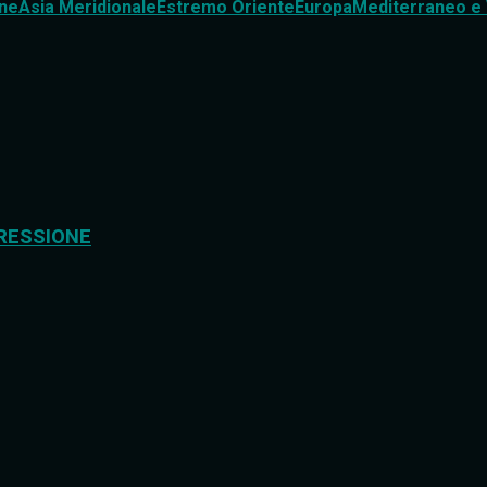
ne
Asia Meridionale
Estremo Oriente
Europa
Mediterraneo e 
RESSIONE