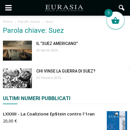
0
Prima
Parole chiave
Suez
Parola chiave: Suez
IL “SUEZ AMERICANO”
30 Aprile 2026
CHI VINSE LA GUERRA DI SUEZ?
25 Ottobre 2016
ULTIMI NUMERI PUBBLICATI
LXXXIII - La Coalizione Ep$tein contro l'1ran
20,00
€