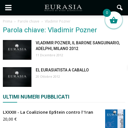
0
Prima
Parole chiave
Vladimir Pozner
Parola chiave: Vladimir Pozner
VLADIMIR POZNER, IL BARONE SANGUINARIO,
ADELPHI, MILANO 2012
11 Dicembre 2012
EL EURASIATISTA A CABALLO
20 Ottobre 2012
ULTIMI NUMERI PUBBLICATI
LXXXIII - La Coalizione Ep$tein contro l'1ran
20,00
€