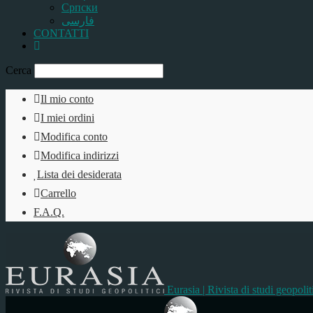
Српски
فارسی
CONTATTI
Cerca
Il mio conto
I miei ordini
Modifica conto
Modifica indirizzi
Lista dei desiderata
Carrello
F.A.Q.
Eurasia | Rivista di studi geopolit