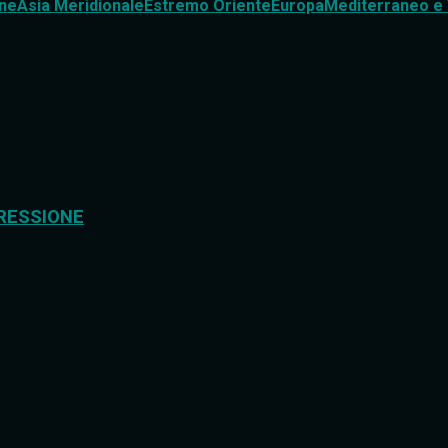
ne
Asia Meridionale
Estremo Oriente
Europa
Mediterraneo e 
RESSIONE