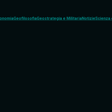
onomia
Geofilosofia
Geostrategia e Militaria
Notizie
Scienza 