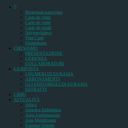
Bизитная карточка
Carta de visita
Carte de visite
Carte de vizită
Névjegykártya
Visit Card
Visitenkarte
CHI SIAMO
PRESENTAZIONE
GERENZA
COLLABORATORI
LA RIVISTA
I NUMERI DI EURASIA
ABBONAMENTI
GLI EDITORIALI DI EURASIA
ESTRATTI
LIBRI
ATTUALITÀ
Africa
America Indiolatina
Area Anglosassone
Asia Meridionale
Estremo Oriente