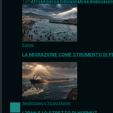
Tutti
Africa
America Indiolatina
Area Anglosasso
Europa
LA MIGRAZIONE COME STRUMENTO DI P
Mediterraneo e Vicino Oriente