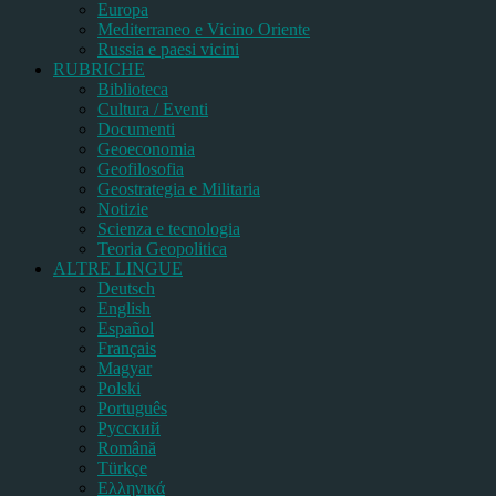
Europa
Mediterraneo e Vicino Oriente
Russia e paesi vicini
RUBRICHE
Biblioteca
Cultura / Eventi
Documenti
Geoeconomia
Geofilosofia
Geostrategia e Militaria
Notizie
Scienza e tecnologia
Teoria Geopolitica
ALTRE LINGUE
Deutsch
English
Español
Français
Magyar
Polski
Português
Pусский
Română
Türkçe
Ελληνικά