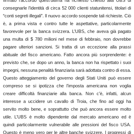
firmato l’accordo quest’ultima ha richiesto chiesto alla UBS di
consegnarle l’identità di circa 52 000 clienti statunitensi, titolari di
“conti segreti illegali”. Il nuovo accordo sospende tali richieste. Ciò
è, a prima vista e contro tutte le aspettative, particolarmente
favorevole per la banca svizzera. L’UBS, che aveva già pagato
una multa di $ 780 milioni nel mese di febbraio, non dovrebbe
pagare ulteriori sanzioni. Si tratta di un eccezione alla prassi
abituale del fisco americano. Fatto ancora più sorprendente: è
previsto che, se dopo un anno, la banca non ha rispettato i suoi
impegni, nessuna penalità finanziaria sarà adottata contro di essa.
Questo atteggiamento del governo degli Stati Uniti può essere
compreso se si ipotizza che l’imposta americana non voglia
creare difficoltà finanziarie alla banca. Non c’è, infatti, alcun
interesse a uccidere un cavallo di Troia, che fino ad oggi ha
servito molto bene, e soprattutto che può ancora essere molto
utile. L’UBS è molto dipendente dal mercato americano ed è
quindi particolarmente vulnerabile alle pressioni del fisco USA.
Questo è meno vero per le altre banche svizzere. I progressi di