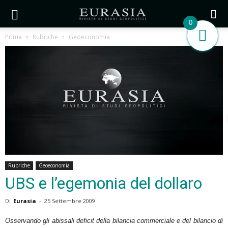
0
Prima
Rubriche
Geoeconomia
Rubriche
Geoeconomia
UBS e l’egemonia del dollaro
Di
Eurasia
-
25 Settembre 2009
Osservando gli abissali deficit della bilancia commerciale e del bilancio di