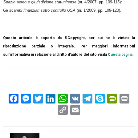
Spazio aereo e giurisdizione statunitense
(nr. 4/2007, pp. 109-113)
;
Gli scambi finanziari sotto controllo USA
(nr. 1/2009, pp. 109-120).
Questo articolo è coperto da ©Copyright, per cui ne è vietata la
riproduzione parziale o integrale. Per maggiori informazioni
sull'informativa in relazione al diritto d'autore del sito visita
Questa pagina
.
Facebook
Messenger
Twitter
LinkedIn
WhatsApp
VK
Telegram
Skype
Prin
Pr
Copy
Email
Link