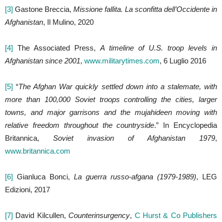
[3]
Gastone Breccia,
Missione fallita. La sconfitta dell’Occidente in
Afghanistan
, Il Mulino, 2020
[4]
The Associated Press,
A timeline of U.S. troop levels in
Afghanistan since 2001
,
www.militarytimes.com
, 6 Luglio 2016
[5]
“
The Afghan War quickly settled down into a stalemate, with
more than 100,000 Soviet troops controlling the cities, larger
towns, and major garrisons and the mujahideen moving with
relative freedom throughout the countryside
.” In Encyclopedia
Britannica,
Soviet invasion of Afghanistan 1979
,
www.britannica.com
[6]
Gianluca Bonci,
La guerra russo-afgana (1979-1989)
, LEG
Edizioni, 2017
[7]
David Kilcullen,
Counterinsurgency
,
C Hurst & Co Publishers