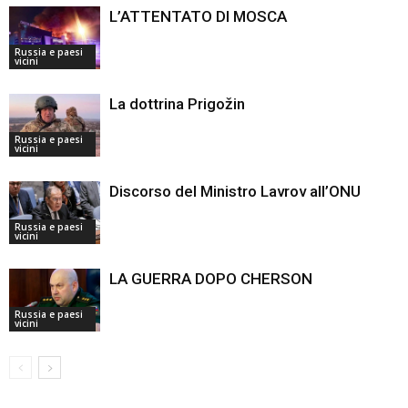
L’ATTENTATO DI MOSCA
Russia e paesi
vicini
La dottrina Prigožin
Russia e paesi
vicini
Discorso del Ministro Lavrov all’ONU
Russia e paesi
vicini
LA GUERRA DOPO CHERSON
Russia e paesi
vicini