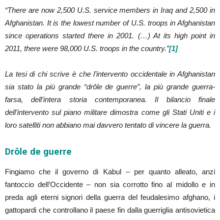
“There are now 2,500 U.S. service members in Iraq and 2,500 in
Afghanistan. It is the lowest number of U.S. troops in Afghanistan
since operations started there in 2001. (…) At its high point in
2011, there were 98,000 U.S. troops in the country.”
[1]
La tesi di chi scrive è che l’intervento occidentale in Afghanistan
sia stato la più grande “drôle de guerre”, la più grande guerra-
farsa, dell’intera storia contemporanea. Il bilancio finale
dell’intervento sul piano militare dimostra come gli Stati Uniti e i
loro satelliti non abbiano mai davvero tentato di vincere la guerra.
Drôle de guerre
Fingiamo che il governo di Kabul – per quanto alleato, anzi
fantoccio dell’Occidente – non sia corrotto fino al midollo e in
preda agli eterni signori della guerra del feudalesimo afghano, i
gattopardi che controllano il paese fin dalla guerriglia antisovietica