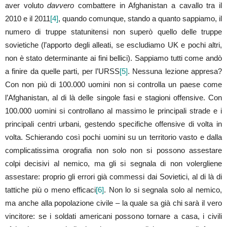
aver voluto
davvero
combattere in Afghanistan a cavallo tra il
2010 e il 2011
[4]
, quando comunque, stando a quanto sappiamo, il
numero di truppe statunitensi non superò quello delle truppe
sovietiche (l’apporto degli alleati, se escludiamo UK e pochi altri,
non è stato determinante ai fini bellici). Sappiamo tutti come andò
a finire da quelle parti, per l’URSS
[5]
. Nessuna lezione appresa?
Con non più di 100.000 uomini non si controlla un paese come
l’Afghanistan, al di là delle singole fasi e stagioni offensive. Con
100.000 uomini si controllano al massimo le principali strade e i
principali centri urbani, gestendo specifiche offensive di volta in
volta. Schierando così pochi uomini su un territorio vasto e dalla
complicatissima orografia non solo non si possono assestare
colpi decisivi al nemico, ma gli si segnala di non volergliene
assestare: proprio gli errori già commessi dai Sovietici, al di là di
tattiche più o meno efficaci
[6]
. Non lo si segnala solo al nemico,
ma anche alla popolazione civile – la quale sa già chi sarà il vero
vincitore: se i soldati americani possono tornare a casa, i civili