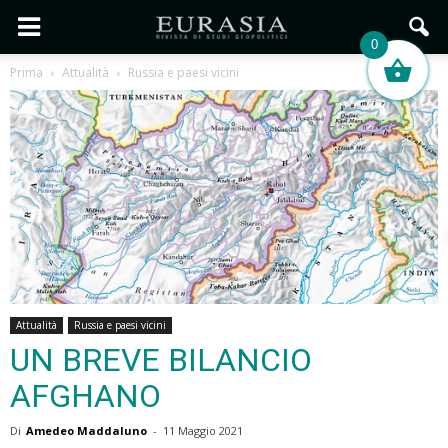
0
Prima
Attualità
Russia e paesi vicini
Attualità
Russia e paesi vicini
UN BREVE BILANCIO
AFGHANO
Di
Amedeo Maddaluno
-
11 Maggio 2021