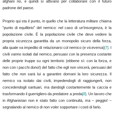
afghani no, e quindi si attivano per collaborare con il futuro
padrone del paese.
Proprio qui sta il punto, in quello che la letteratura militare chiama
“punto di equilibrio” del nemico: nel caso di un’insorgenza, è la
popolazione civile. È la popolazione civile che deve vedere la
propria sicurezza garantita da un monopolio sicuro della forza,
alla quale va impedito di relazionarsi col nemico (e viceversa)
[7]
. I
civili vanno isolati dal nemico, persuasi con la presenza costante
delle proprie truppe su ogni territorio (ebbene sì: con la forza, e
non con i pacchi dono!) del fatto che egli non vincerà, persuasi del
fatto che non sarà lui a garantire domani la loro sicurezza. Il
nemico va isolato dai civili, impedendogli di raggiungerli, non
concedendogli santuari, ma dandogli costantemente la caccia e
trasformando il guerrigliero da predatore a preda
[8]
. Un lavoro che
in Afghanistan non è stato fatto con continuità, ma – peggio! –
segnalando al nemico di non voler sopportare i costi di farlo.