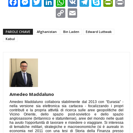
Facebook
Messenger
Twitter
LinkedIn
WhatsApp
VK
Telegram
Skype
Prin
Pr
Copy
Email
Link
PAROLE CHIAVE
Afghanistan
Bin Laden
Edward Luttwak
Kabul
Amedeo Maddaluno
Amedeo Maddaluno collabora stabilmente dal 2013 con “Eurasia” -
nella versione sia elettronica sia cartacea - focalizzando i propri
contributi e la propria attività di ricerca sulle aree geopolitiche del
Vicino Oriente, dello spazio post-sovietico e dello spazio
anglosassone (britannico e statunitense), aree del mondo nelle quali
ha avuto l'opportunità di lavorare e risiedere o viaggiare. Si interessa
di tematiche militari, strategiche e macroeonomiche (si è aureato in
economia nel 2011 con una tesi di Storia della Finanza presso