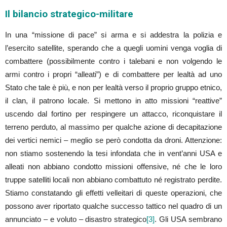
Il bilancio strategico-militare
In una “missione di pace” si arma e si addestra la polizia e
l’esercito satellite, sperando che a quegli uomini venga voglia di
combattere (possibilmente contro i talebani e non volgendo le
armi contro i propri “alleati”) e di combattere per lealtà ad uno
Stato che tale è più, e non per lealtà verso il proprio gruppo etnico,
il clan, il patrono locale. Si mettono in atto missioni “reattive”
uscendo dal fortino per respingere un attacco, riconquistare il
terreno perduto, al massimo per qualche azione di decapitazione
dei vertici nemici – meglio se però condotta da droni. Attenzione:
non stiamo sostenendo la tesi infondata che in vent’anni USA e
alleati non abbiano condotto missioni offensive, né che le loro
truppe satelliti locali non abbiano combattuto né registrato perdite.
Stiamo constatando gli effetti velleitari di queste operazioni, che
possono aver riportato qualche successo tattico nel quadro di un
annunciato – e voluto – disastro strategico
[3]
. Gli USA sembrano