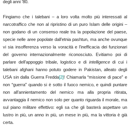
degli anni ’80.
Fingiamo che i talebani – a loro volta molto più interessati al
narcotraffico che non al ripristino di un puro Islam delle origini –
non godano di un consenso reale tra la popolazione del paese,
specie nelle aree popolate dall’etnia pashtun, ma anche ovunque
vi sia insofferenza verso la voracità e l’inefficacia dei funzionari
del governo internazionalmente riconosciuto. Evitiamo poi di
parlare dell’appoggio tribale, logistico e di
intelligence
di cui i
talebani afghani hanno potuto godere in Pakistan, alleato degli
USA sin dalla Guerra Fredda
[2]
! Chiamarla “missione di pace” e
non “guerra” quando si è sotto il fuoco nemico, e quindi puntare
non all’annientamento del nemico ma alla propria ritirata,
avvantaggia il nemico non solo per quanto riguarda il morale, ma
sul piano militare effettivo: egli sa che gli basterà aspettare un
lustro in più, un anno in più, un mese in più, ma la vittoria è già
certa.