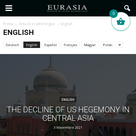
0
Prima
Articoli in altre lingue
English
ENGLISH
Deutsch
English
Español
Français
Magyar
Polski
ENGLISH
THE DECLINE OF US HEGEMONY IN
CENTRAL ASIA
3 Novembre 2021