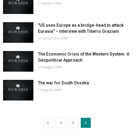
1 Ottobre 2009
"US uses Europe as a bridge-head to attack
Eurasia" – Interview with Tiberio Graziani
10 Settembre 2009
The Economic Crisis of the Western System. A
Geopolitical Approach
15 Maggio 2009
The war for South Ossetia
14 Agosto 2008
4
5
6