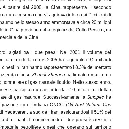
o. A partire dal 2008, la Cina rappresenta il secondo
con un consumo che si aggirava intorno ai 7 milioni di
ui consumo nello stesso anno ammontava a circa 20 milioni
tato in Cina proviene dalla regione del Golfo Persico; da
rciale della Cina.
ordi siglati tra i due paesi. Nel 2001 il volume del
iardi di dollari e nel 2005 ha raggiunto i 9,2 miliardi
ni cinesi in Iran hanno rappresentato l’8,3% del mercato
l’azienda cinese
Zhuhai Zherang
ha firmato un accordo
di tonnellate di gas naturale liquido. Nello stesso anno,
inese, ha siglato un accordo da 110 miliardi di dollari
llate di gas naturale. Successivamente la
Sinopec
ha
cipazione con l’indiana ONGC (
Oil And Natural Gas
 di Yadaveran, a sud dell’Iran, assicurandosi il 51% dei
liardi di barili. Il commercio tra i due paesi è cresciuto
pagnie petrolifere cinesi che operano sul territorio