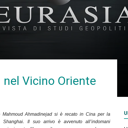
Rivista
di
i nel Vicino Oriente
studi
U
ano Mahmoud Ahmadinejad si è recato in Cina per la
geopolitici
di Shanghai. Il suo arrivo è avvenuto all’indomani