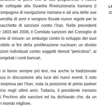
L
collegate alla Guardia Rivoluzionaria Iraniana (i
2
 compagnia di navigazione iraniana e ad una delle sue
vendita di armi e vengono fissate nuove regole per le
 pacchetto di sanzioni contro l’Iran. Nelle precedenti
 1803 del 2008, il Comitato sanzioni del Consiglio di
erie di misure: un embargo contro lo sviluppo dei suoi
nsibile ai fini della proliferazione nucleare; un divieto
oni individuali contro soggetti ritenuti “pericolosi”, ai
congelati i conti bancari.
e si fanno sempre più tesi, ma anche la tradizionale
a in discussione alla luce dei nuovi eventi. Il voto
sorpresa per l’Iran, vista la posizione di primo partner
 negli ultimi anni. Tuttavia, il presidente iraniano
 Pechino alle sanzioni ed ha dichiarato che, da un
un mondo migliore.