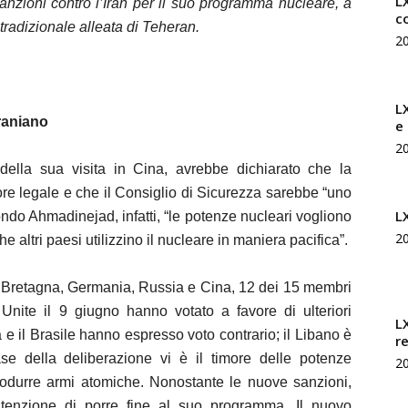
LX
nzioni contro l’Iran per il suo programma nucleare, a
c
tradizionale alleata di Teheran.
2
L
raniano
e
2
della sua visita in Cina, avrebbe dichiarato che la
ore legale e che il Consiglio di Sicurezza sarebbe “uno
L
ondo Ahmadinejad, infatti, “le potenze nucleari vogliono
2
 altri paesi utilizzino il nucleare in maniera pacifica”.
n Bretagna, Germania, Russia e Cina, 12 dei 15 membri
Unite il 9 giugno hanno votato a favore di ulteriori
L
a e il Brasile hanno espresso voto contrario; il Libano è
r
ase della deliberazione vi è il timore delle potenze
2
produrre armi atomiche. Nonostante le nuove sanzioni,
intenzione di porre fine al suo programma. Il nuovo