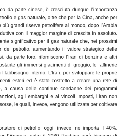
ico da parte cinese, è cresciuta dunque l’importanza
 petrolio e gas naturale, oltre che per la Cina, anche per
le più grandi riserve petrolifere al mondo, dopo l’Arabia
uttiva con il maggior margine di crescita in assoluto.
nte significativo per il gas naturale che, nei prossimi
e del petrolio, aumentando il valore strategico delle
 da parte loro, riforniscono l’Iran di benzina e altri
stante gli immensi giacimenti di greggio, le raffinerie
l fabbisogno interno. L’Iran, per sviluppare le proprie
menti esteri ed è stato costretto a creare una rete di
tense, a causa delle continue condanne dei programmi
sanzioni, agli embarghi e ai vincoli imposti, l’Iran non
risorse, le quali, invece, vengono utilizzate per coltivare
tatore di petrolio; oggi, invece, ne importa il 40%.
per l’Energia, entro il 2030 Pechino avrà bisogno di