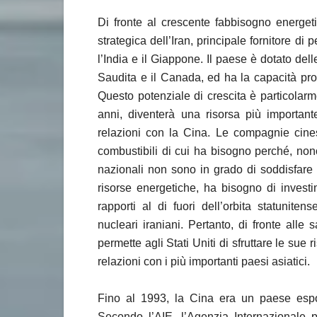
Di fronte al crescente fabbisogno energet
strategica dell’Iran, principale fornitore di
l’India e il Giappone. Il paese è dotato del
Saudita e il Canada, ed ha la capacità prod
Questo potenziale di crescita è particolarme
anni, diventerà una risorsa più important
relazioni con la Cina. Le compagnie cinesi,
combustibili di cui ha bisogno perché, nono
nazionali non sono in grado di soddisfare i
risorse energetiche, ha bisogno di investi
rapporti al di fuori dell’orbita statuni
nucleari iraniani. Pertanto, di fronte alle 
permette agli Stati Uniti di sfruttare le sue 
relazioni con i più importanti paesi asiatici.
Fino al 1993, la Cina era un paese espor
Secondo l’AIE, l’Agenzia Internazionale 