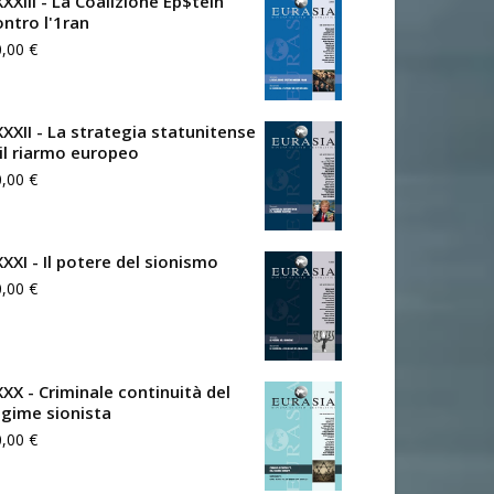
XXIII - La Coalizione Ep$tein
ontro l'1ran
0,00
€
XXXII - La strategia statunitense
 il riarmo europeo
0,00
€
XXXI - Il potere del sionismo
0,00
€
XXX - Criminale continuità del
egime sionista
0,00
€