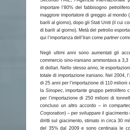
importare l’80% del fabbisogno petrolifer
maggiore importatore di greggio al mondo (
barili al giorno), dopo gli Stati Uniti (il c
di barili al giorno). Metà del petrolio espor
qui l’importanza dell’Iran come
partner
comme
Negli ultimi anni sono aumentati gli acc
commercio sino-iraniano ammontava a 3,3 mil
di dollari. Nello stesso anno, le esportazio
totale di importazione iraniano. Nel 2004, 
di 25 anni per l’importazione di 110 milioni 
la
Sinopec
, importante gruppo petrolifero c
per l’importazione di 250 milioni di tonne
concluso un altro accordo – in comparte
Corporation
) – per sviluppare il giacimento
diritti sul giacimento, stimato in circa 30 mi
del 35% dal 2009 e sono centinaia le com