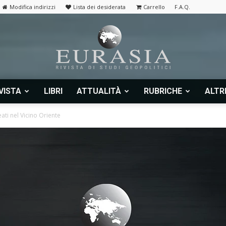
Modifica indirizzi
Lista dei desiderata
Carrello
F.A.Q.
VISTA
LIBRI
ATTUALITÀ
RUBRICHE
ALTR
Eurasia
eati nel Vicino Oriente
|