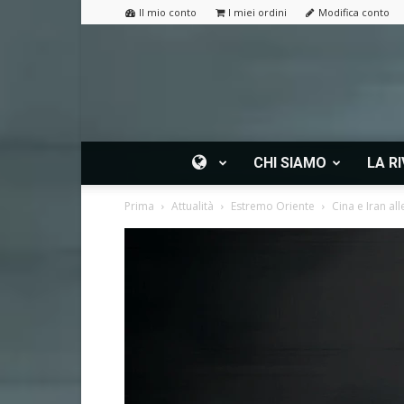
Il mio conto
I miei ordini
Modifica conto
CHI SIAMO
LA RI
Prima
Attualità
Estremo Oriente
Cina e Iran all