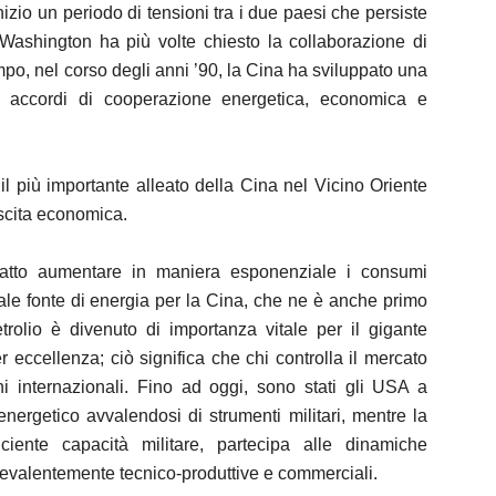
nizio un periodo di tensioni tra i due paesi che persiste
 Washington ha più volte chiesto la collaborazione di
po, nel corso degli anni ’90, la Cina ha sviluppato una
so accordi di cooperazione energetica, economica e
l più importante alleato della Cina nel Vicino Oriente
escita economica.
 fatto aumentare in maniera esponenziale i consumi
pale fonte di energia per la Cina, che ne è anche primo
rolio è divenuto di importanza vitale per il gigante
per eccellenza; ciò significa che chi controlla il mercato
ni internazionali. Fino ad oggi, sono stati gli USA a
energetico avvalendosi di strumenti militari, mentre la
iente capacità militare, partecipa alle dinamiche
prevalentemente tecnico-produttive e commerciali.